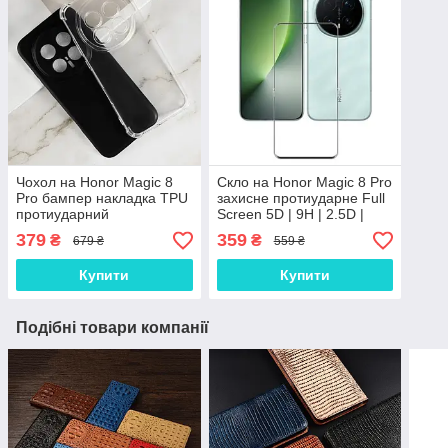
Чохол на Honor Magic 8
Скло на Honor Magic 8 Pro
Pro бампер накладка TPU
захисне протиударне Full
протиударний
Screen 5D | 9H | 2.5D |
оригінальний
Nano - покриття "HYPER"
379
359
₴
₴
679 ₴
559 ₴
Купити
Купити
Подібні товари компанії