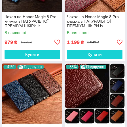
Чохол на Honor Magic 8 Pro
Чохол на Honor Magic 8 Pro
книжка з НАТУРАЛЬНОЇ
книжка з НАТУРАЛЬНОЇ
ПРЕМІУМ ШКІРИ із
ПРЕМІУМ ШКІРИ із
підставкою протиударний
підставкою протиударний
В наявності
В наявності
магнітний 3D "CROCOHEAD"
магнітний "JACOSA"
979
1 199
₴
₴
1 779 ₴
2 049 ₴
Купити
Купити
–41%
Подарунок
–38%
Подарунок