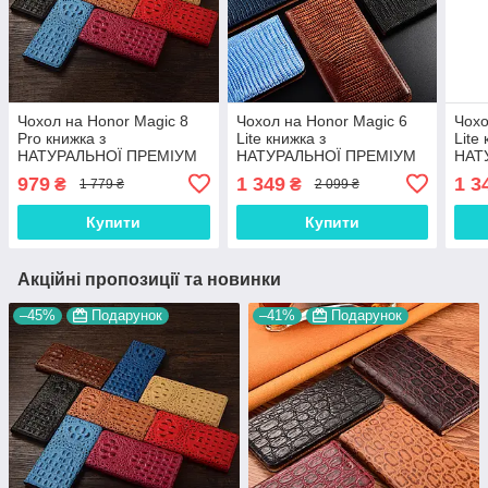
Чохол на Honor Magic 8
Чохол на Honor Magic 6
Чохо
Pro книжка з
Lite книжка з
Lite
НАТУРАЛЬНОЇ ПРЕМІУМ
НАТУРАЛЬНОЇ ПРЕМІУМ
НАТ
ШКІРИ із підставкою
ШКІРИ із підставкою
ШКІР
979
1 349
1 3
₴
₴
1 779 ₴
2 099 ₴
протиударний магнітний
протиударний магнітний
прот
3D "CROCOHEAD"
"VARAN"
"VA
Купити
Купити
Акційні пропозиції та новинки
–45%
Подарунок
–41%
Подарунок