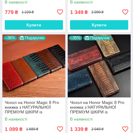
В наявності
В наявності
магнітний "LUXOR"
магнітний "PYTHON"
779
1 349
₴
₴
1 229 ₴
2 099 ₴
Купити
Купити
–36%
Подарунок
–35%
Подарунок
Чохол на Honor Magic 8 Pro
Чохол на Honor Magic 8 Pro
книжка з НАТУРАЛЬНОЇ
книжка з НАТУРАЛЬНОЇ
ПРЕМІУМ ШКІРИ із
ПРЕМІУМ ШКІРИ із
підставкою протиударний
підставкою протиударний
В наявності
В наявності
магнітний "CROCODILE"
магнітний "REPTILE"
1 089
1 339
₴
₴
1 689 ₴
2 049 ₴