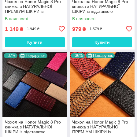
Чохол на Honor Magic 8 Pro
Чохол на Honor Magic 8 Pro
книжка з НАТУРАЛЬНОЇ
книжка з НАТУРАЛЬНОЇ
ПРЕМІУМ ШКІРИ із
ШКІРИ із підставкою
підставкою протиударний
візитницею протиударний
В наявності
В наявності
магнітний "DRAGON"
магнітний "BULL"
1 149
979
₴
₴
1 949 ₴
1 579 ₴
Купити
Купити
–37%
Подарунок
–36%
Подарунок
Чохол на Honor Magic 8 Pro
Чохол на Honor Magic 8 Pro
книжка з НАТУРАЛЬНОЇ
книжка з НАТУРАЛЬНОЇ
ШКІРИ із підставкою
ПРЕМІУМ ШКІРИ із
візитницею протиударний
підставкою протиударний