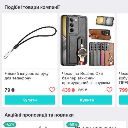
Подібні товари компанії
Якісний шнурок на руку
Чохол на Realme C75
Чохо
для телефону
бампер захисний
коб
протиударний зі шнурком
ПРЕ
на шию "LEATHER-RING"
теле
79
439
799
₴
₴
869 ₴
Redm
"FL
Купити
Купити
Акційні пропозиції та новинки
–62%
–58%