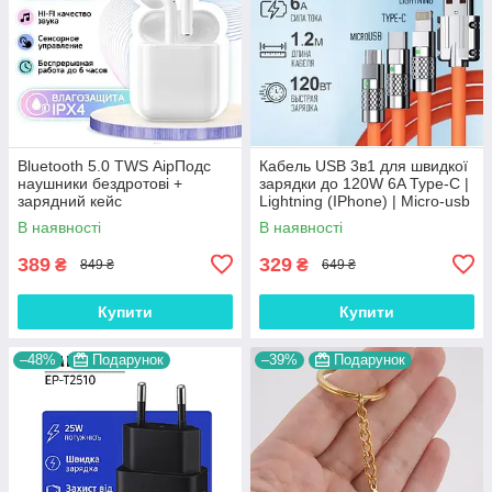
Bluetooth 5.0 TWS АірПодс
Кабель USB 3в1 для швидкої
наушники бездротові +
зарядки до 120W 6A Type-C |
зарядний кейс
Lightning (IPhone) | Micro-usb
надгнучкий
В наявності
В наявності
389
329
₴
₴
849 ₴
649 ₴
Купити
Купити
–48%
Подарунок
–39%
Подарунок