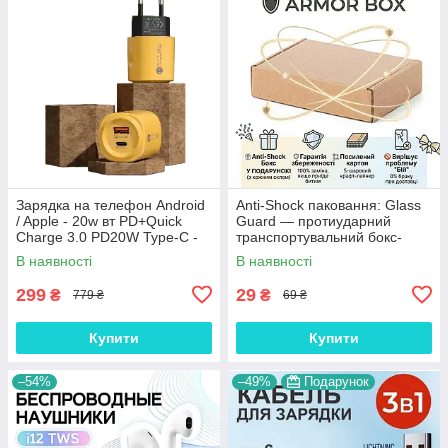
Зарядка на телефон Android
Anti-Shock паковання: Glass
/ Apple - 20w вт PD+Quick
Guard — протиударний
Charge 3.0 PD20W Type-C -
транспортувальний бокс-
USB
коробка
В наявності
В наявності
299
29
₴
₴
779 ₴
69 ₴
Купити
Купити
–54%
–49%
Подарунок