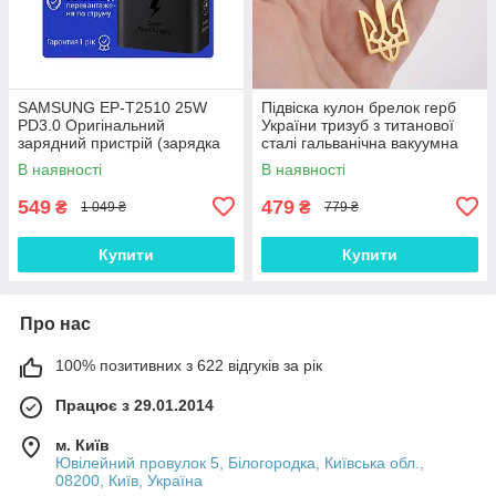
SAMSUNG EP-T2510 25W
Підвіска кулон брелок герб
PD3.0 Оригінальний
України тризуб з титанової
зарядний пристрій (зарядка
сталі гальванічна вакуумна
зарядне)
позолота 18 карат
В наявності
В наявності
(19,9*30,2мм)
549
479
₴
₴
1 049 ₴
779 ₴
Купити
Купити
Про нас
100% позитивних з 622 відгуків за рік
Працює з 29.01.2014
м. Київ
Ювілейний провулок 5, Білогородка, Київська обл.,
08200, Київ, Україна