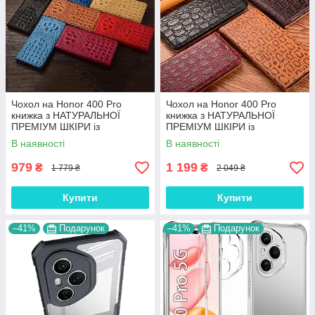
Чохол на Honor 400 Pro
Чохол на Honor 400 Pro
книжка з НАТУРАЛЬНОЇ
книжка з НАТУРАЛЬНОЇ
ПРЕМІУМ ШКІРИ із
ПРЕМІУМ ШКІРИ із
підставкою протиударний
підставкою протиударний
В наявності
В наявності
магнітний 3D "CROCOHEAD"
магнітний "JACOSA"
979
1 199
₴
₴
1 779 ₴
2 049 ₴
Купити
Купити
–41%
Подарунок
–41%
Подарунок