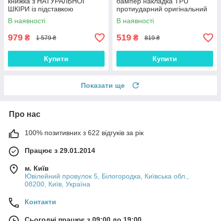
книжка з НАТУРАЛЬНОЇ
бампер накладка TPU
ШКІРИ із підставкою
протиударний оригінальний
візитницею протиударний
В наявності
В наявності
магнітний "BULL"
979
519
₴
₴
1 579 ₴
819 ₴
Купити
Купити
Показати ще
Про нас
100% позитивних з 622 відгуків за рік
Працює з 29.01.2014
м. Київ
Ювілейний провулок 5, Білогородка, Київська обл.,
08200, Київ, Україна
Контакти
Сьогодні працює з 09:00 до 19:00