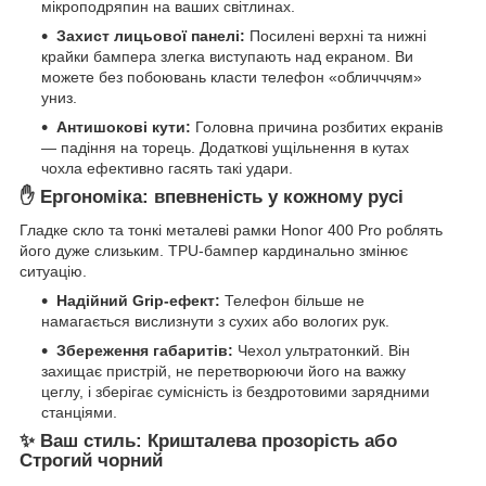
мікроподряпин на ваших світлинах.
Захист лицьової панелі:
Посилені верхні та нижні
крайки бампера злегка виступають над екраном. Ви
можете без побоювань класти телефон «обличччям»
униз.
Антишокові кути:
Головна причина розбитих екранів
— падіння на торець. Додаткові ущільнення в кутах
чохла ефективно гасять такі удари.
✋ Ергономіка: впевненість у кожному русі
Гладке скло та тонкі металеві рамки Honor 400 Pro роблять
його дуже слизьким. TPU-бампер кардинально змінює
ситуацію.
Надійний Grip-ефект:
Телефон більше не
намагається вислизнути з сухих або вологих рук.
Збереження габаритів:
Чехол ультратонкий. Він
захищає пристрій, не перетворюючи його на важку
цеглу, і зберігає сумісність із бездротовими зарядними
станціями.
✨ Ваш стиль: Кришталева прозорість або
Строгий чорний