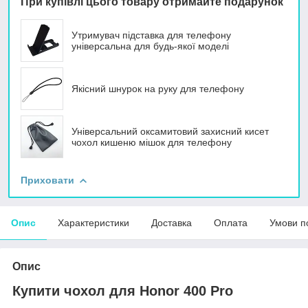
При купівлі цього товару отримайте подарунок
Утримувач підставка для телефону
універсальна для будь-якої моделі
Якісний шнурок на руку для телефону
Універсальний оксамитовий захисний кисет
чохол кишеню мішок для телефону
Приховати
Опис
Характеристики
Доставка
Оплата
Умови п
Опис
Купити чохол для Honor 400 Pro