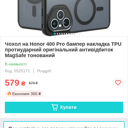
Чохол на Honor 400 Pro бампер накладка TPU
протиударний оригінальний антивідбиток
MagSafe тонований
В наявності
Код: 5525171
Роздріб
579
₴
879 ₴
Економія
300 ₴
Купити