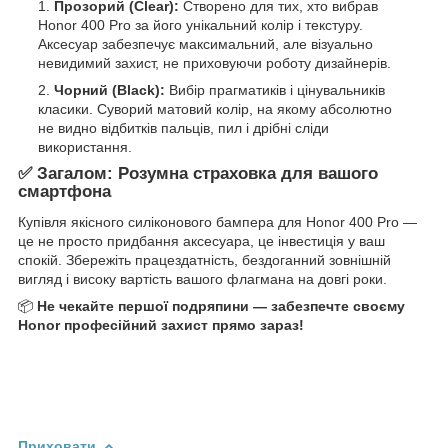
Прозорий (Clear):
Створено для тих, хто вибрав
Honor 400 Pro за його унікальний колір і текстуру.
Аксесуар забезпечує максимальний, але візуально
невидимий захист, не приховуючи роботу дизайнерів.
Чорний (Black):
Вибір прагматиків і цінувальників
класики. Суворий матовий колір, на якому абсолютно
не видно відбитків пальців, пил і дрібні сліди
використання.
✅ Загалом: Розумна страховка для вашого
смартфона
Купівля якісного силіконового бампера для Honor 400 Pro —
це не просто придбання аксесуара, це інвестиція у ваш
спокій. Збережіть працездатність, бездоганний зовнішній
вигляд і високу вартість вашого флагмана на довгі роки.
📦
Не чекайте першої подряпини — забезпечте своєму
Honor професійний захист прямо зараз!
Приховати