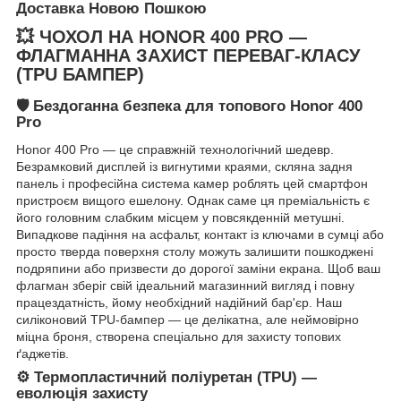
Доставка Новою Пошкою
💥 ЧОХОЛ НА HONOR 400 PRO —
ФЛАГМАННА ЗАХИСТ ПЕРЕВАГ-КЛАСУ
(TPU БАМПЕР)
🛡️ Бездоганна безпека для топового Honor 400
Pro
Honor 400 Pro — це справжній технологічний шедевр.
Безрамковий дисплей із вигнутими краями, скляна задня
панель і професійна система камер роблять цей смартфон
пристроєм вищого ешелону. Однак саме ця преміальність є
його головним слабким місцем у повсякденній метушні.
Випадкове падіння на асфальт, контакт із ключами в сумці або
просто тверда поверхня столу можуть залишити пошкоджені
подряпини або призвести до дорогої заміни екрана. Щоб ваш
флагман зберіг свій ідеальний магазинний вигляд і повну
працездатність, йому необхідний надійний бар'єр. Наш
силіконовий TPU-бампер — це делікатна, але неймовірно
міцна броня, створена спеціально для захисту топових
ґаджетів.
⚙️ Термопластичний поліуретан (TPU) —
еволюція захисту