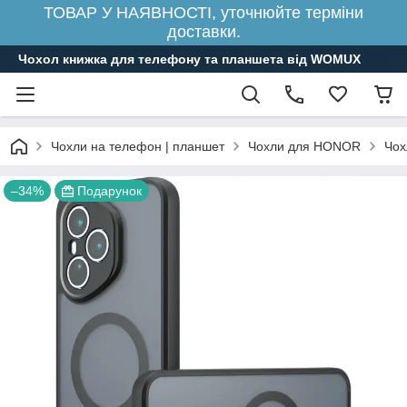
ТОВАР У НАЯВНОСТІ, уточнюйте терміни
доставки.
Чохол книжка для телефону та планшета від WOMUX
Чохли на телефон | планшет
Чохли для HONOR
Чох
–34%
Подарунок