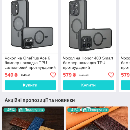
Чохол на OnePlus Ace 6
Чохол на Honor 400 Smart
Чохо
бампер накладка TPU
бампер накладка TPU
бамп
силіконовий протиударний
протиударний
про
оригінальний "W-SHEILD"
оригінальний антивідбиток
ориг
549
579
579
₴
₴
849 ₴
879 ₴
антивідбиток MagSafe
MagSafe тонований
тоно
тонований
Купити
Купити
Акційні пропозиції та новинки
–45%
Подарунок
–41%
Подарунок