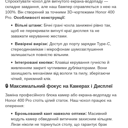
Спроєктувати чохол для вигнутого екрана-водопаду —
складне завдання, але наш бампер справляється з нею на
100%. Він створений за точними 3D-чортежами Honor 400
Pro.
Особливості конструкції:
Вільні штани:
Бічні грані чохла занижені рівно так,
щоб не перекривати вигнуті краї дисплея та не
заважати керуванню жестами.
Вивірені вирізи:
Доступ до порту зарядки Type-C,
стереодинамікам і мікрофонам шумозаглушення
залишається повністю вільним.
Інтегровані кнопки:
Клавіші керування гучністю й
живленням закриті чутливими дублікаторами. Вони
захищають механізми від вологи та пилу, зберігаючи
чіткий, приємний клік.
🔒 Максимальний фокус на Камерах і Дисплеї
Заміна професійного блока камер або екрана-водопаду на
Honor 400 Pro стоїть цілий статок. Наш чохол працює на
оперення:
Броньований кант навколо оптики:
Масивний
модуль камер обведений витичним захисним кільцем.
Лінзи ніколи не торкнуться столу, що гарантує брак