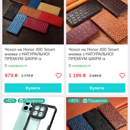
Чохол на Honor 400 Smart
Чохол на Honor 400 Smart
книжка з НАТУРАЛЬНОЇ
книжка з НАТУРАЛЬНОЇ
ПРЕМІУМ ШКІРИ із
ПРЕМІУМ ШКІРИ із
підставкою протиударний
підставкою протиударний
В наявності
В наявності
магнітний 3D "CROCOHEAD"
магнітний "JACOSA"
979
1 199
₴
₴
1 779 ₴
2 049 ₴
Купити
Купити
–41%
Подарунок
–41%
Подарунок