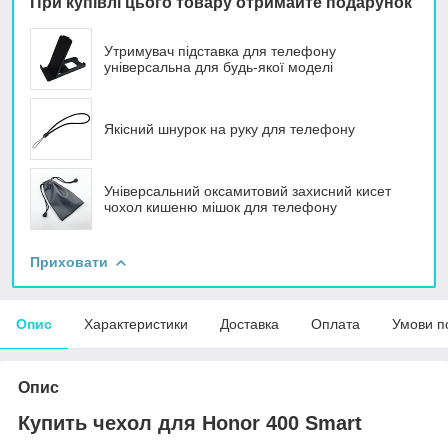
При купівлі цього товару отримайте подарунок
Утримувач підставка для телефону
універсальна для будь-якої моделі
Якісний шнурок на руку для телефону
Універсальний оксамитовий захисний кисет
чохол кишеню мішок для телефону
Приховати
Опис
Характеристики
Доставка
Оплата
Умови п
Опис
Купить чехол для Honor 400 Smart