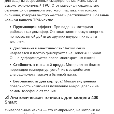
Для защиты современных смартфонов мы используем
высокотехнологичный TPU. Этот материал кардинально
отличается от дешевого жесткого пластика или тонкого
силикона, который быстро желтеет и растягивается.
Главные
козыри нашего TPU-чехла:
Пружинящий эффект:
При падении материал
работает как демпфер. Он гасит кинетическую энергию,
не позволяя ей дойти до хрупких внутренних плат и
дисплея.
Долговечная эластичность:
Чехол легко
надевается и плотно фиксируется на Honor 400 Smart.
Он не деформируется после многократных снятий.
Стойкость к внешней среде:
Материал не боится
перепадов температур, устойчив к воздействию
ультрафиолета, масел и бытовой грязи.
Безопасность для корпуса:
Мягкая внутренняя
поверхность исключает появление микроцарапин на
самом телефоне от трения.
📐 Анатомическая точность для модели 400
Smart
Универсальные чехлы — это компромисс, на который не