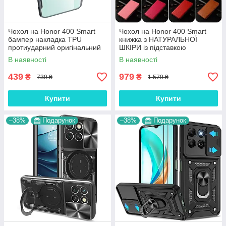
Чохол на Honor 400 Smart
Чохол на Honor 400 Smart
бампер накладка TPU
книжка з НАТУРАЛЬНОЇ
протиударний оригінальний
ШКІРИ із підставкою
NEO-HYBRID
візитницею протиударний
В наявності
В наявності
магнітний "BULL"
439
979
₴
₴
739 ₴
1 579 ₴
Купити
Купити
–38%
Подарунок
–38%
Подарунок