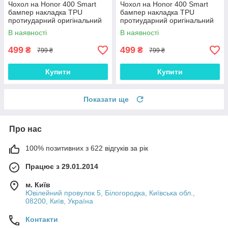
Чохол на Honor 400 Smart
Чохол на Honor 400 Smart
бампер накладка TPU
бампер накладка TPU
протиударний оригінальний
протиударний оригінальний
із підставкою "SPACE-CASE"
із підставкою "ROG-ARMOR"
В наявності
В наявності
499
499
₴
₴
799 ₴
799 ₴
Купити
Купити
Показати ще
Про нас
100% позитивних з 622 відгуків за рік
Працює з 29.01.2014
м. Київ
Ювілейний провулок 5, Білогородка, Київська обл.,
08200, Київ, Україна
Контакти