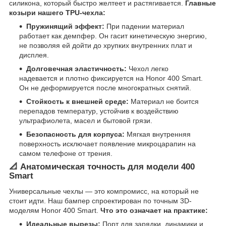
силикона, который быстро желтеет и растягивается.
Главные
козыри нашего TPU-чехла:
Пружинящий эффект:
При падении материал
работает как демпфер. Он гасит кинетическую энергию,
не позволяя ей дойти до хрупких внутренних плат и
дисплея.
Долговечная эластичность:
Чехол легко
надевается и плотно фиксируется на Honor 400 Smart.
Он не деформируется после многократных снятий.
Стойкость к внешней среде:
Материал не боится
перепадов температур, устойчив к воздействию
ультрафиолета, масел и бытовой грязи.
Безопасность для корпуса:
Мягкая внутренняя
поверхность исключает появление микроцарапин на
самом телефоне от трения.
📐 Анатомическая точность для модели 400
Smart
Универсальные чехлы — это компромисс, на который не
стоит идти. Наш бампер спроектирован по точным 3D-
моделям Honor 400 Smart.
Что это означает на практике:
Идеальные вырезы:
Порт для зарядки, динамики и