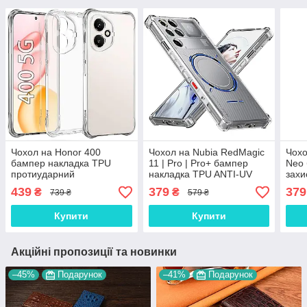
Чохол на Honor 400
Чохол на Nubia RedMagic
Чохо
бампер накладка TPU
11 | Pro | Pro+ бампер
Neo 
протиударний
накладка TPU ANTI-UV
захи
оригінальний Air-Bag кути
протиударний
Анти
439
379
379
₴
₴
739 ₴
579 ₴
прозорий анти-UV
оригінальний TPU
"AIR
прозорий + "AIR-Bag
Купити
Купити
CLEAR"
Акційні пропозиції та новинки
–45%
Подарунок
–41%
Подарунок