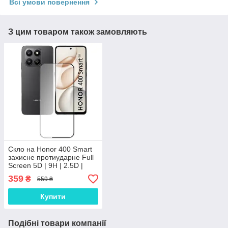
Всі умови повернення
З цим товаром також замовляють
Скло на Honor 400 Smart
захисне протиударне Full
Screen 5D | 9H | 2.5D |
Nano - покриття "HYPER"
359
₴
559 ₴
Купити
Подібні товари компанії