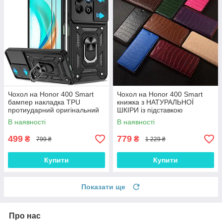
Чохол на Honor 400 Smart
Чохол на Honor 400 Smart
бампер накладка TPU
книжка з НАТУРАЛЬНОЇ
протиударний оригінальний
ШКІРИ із підставкою
із підставкою "ROG-ARMOR"
візитницею протиударний
В наявності
В наявності
магнітний "LUXOR"
499
779
₴
₴
799 ₴
1 229 ₴
Купити
Купити
Показати ще
Про нас