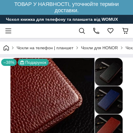
ТОВАР У НАЯВНОСТІ, уточнюйте терміни
доставки.
Чохол книжка для телефону та планшета від WOMUX
Чохли на телефон | планшет
Чохли для HONOR
Чох
–38%
Подарунок