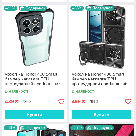
–41%
Подарунок
–38%
Подарунок
Чохол на Honor 400 Smart
Чохол на Honor 400 Smart
бампер накладка TPU
бампер накладка TPU
протиударний оригінальний
протиударний оригінальний
NEO-HYBRID
із підставкою "SPACE-CASE"
В наявності
В наявності
439
499
₴
₴
739 ₴
799 ₴
Купити
Купити
–38%
Подарунок
–37%
Подарунок