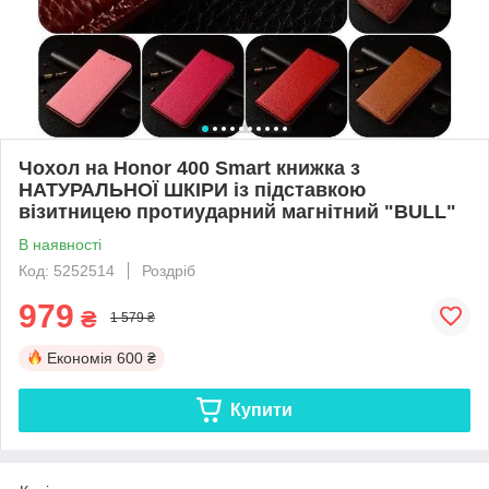
Чохол на Honor 400 Smart книжка з
НАТУРАЛЬНОЇ ШКІРИ із підставкою
візитницею протиударний магнітний "BULL"
В наявності
Код: 5252514
Роздріб
979
₴
1 579 ₴
Економія
600 ₴
Купити