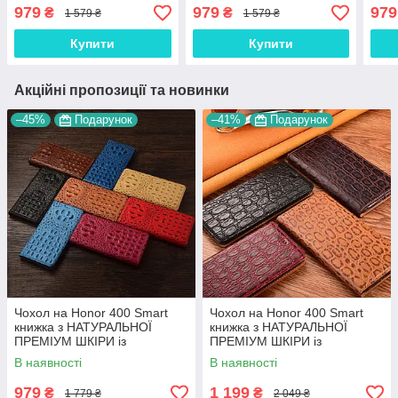
візитницею протиударний
підставкою візитницею
візи
979
979
979
₴
₴
1 579 ₴
1 579 ₴
магнітний "BULL"
протиударний магнітний
магн
"BULL"
Купити
Купити
Акційні пропозиції та новинки
–45%
Подарунок
–41%
Подарунок
Чохол на Honor 400 Smart
Чохол на Honor 400 Smart
книжка з НАТУРАЛЬНОЇ
книжка з НАТУРАЛЬНОЇ
ПРЕМІУМ ШКІРИ із
ПРЕМІУМ ШКІРИ із
підставкою протиударний
підставкою протиударний
В наявності
В наявності
магнітний 3D "CROCOHEAD"
магнітний "JACOSA"
979
1 199
₴
₴
1 779 ₴
2 049 ₴