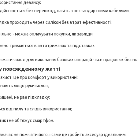
користання девайсу:
дійснюється без перешкод, навіть з нестандартними кабелями;
дка проходить через силікон без втрат ефективності;
ільно - можна оплачувати покупки, як завжди;
ено тримається в автотримачах та підставках.
німати чохол для виконання базових операцій - все працює як без нь
 у повсякденному житті
ахист. Це про комфорт у використанні:
, навіть якщо руки вологі;
кишені, не рве підкладку;
я від пилу та слідів використання;
ик і не обтяжує смартфон.
начає не помічати його, і саме це і робить аксесуар ідеальним.