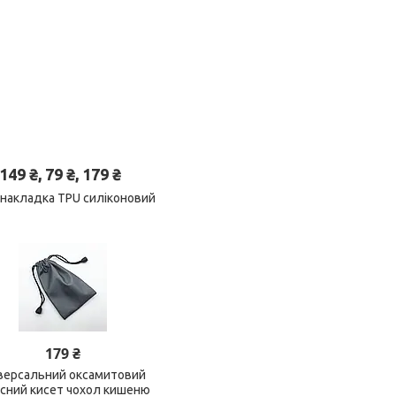
 ₴, 79 ₴, 179 ₴
 накладка TPU силіконовий
179 ₴
версальний оксамитовий
исний кисет чохол кишеню