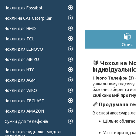
Чохли для Fossibot
Чохли на CAT Caterpillar
Чохли для HMD
Чохли для TCL
Опис
Чохли для LENOVO
Чохли для MEIZU
🔰 Чохол на No
індивідуальні
Чохли для HTC
Нічого Телефон (3)
-
Чохли для AGM
унікальному підсвічу
бажання зберегти йог
Чохли для WIKO
силіконовий проти
Чохли для TECLAST
📏 Продумана ге
Чохли для AMAZON
В основі аксесуара л
Щільно облягає 
Сумки для телефонів
Чохол для будь-якої моделі
Усі отвори під к