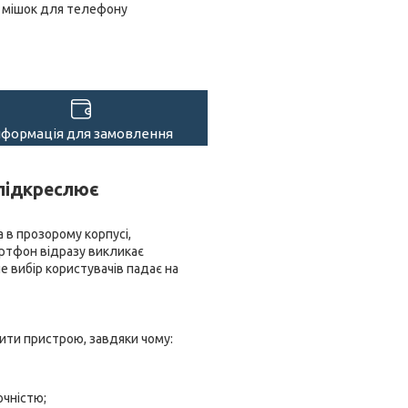
мішок для телефону
нформація для замовлення
 підкреслює
 в прозорому корпусі,
артфон відразу викликає
е вибір користувачів падає на
рити пристрою, завдяки чому:
очністю;