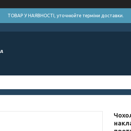
ТОВАР У НАЯВНОСТІ, уточнюйте терміни доставки.
ід
Чохол
накл
прот