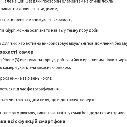
її, але не цей. Завдяки прозорим елементам на спинці чохла:
залишається повністю видимим;
з спотворень, не знижуючи яскравості;
лів Glyph можна розпізнати навіть у темну пору доби.
для тих, хто активно використовує візуальні повідомлення без звук
 захисті камер
 Phone (3) виступає за корпус, роблячи його вразливим. Чохол вирі
о камери укріплена захисною рамкою;
трохи нижче за рівень чохла;
чується під час фотографування;
ься чистою завдяки пилу, що відштовхує поверхні.
елефон у рюкзаку, кишені чи навіть у сумці без додаткових тривог
мка всіх функцій смартфона