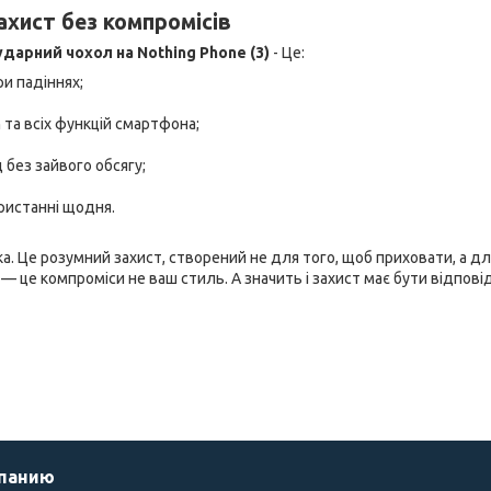
ахист без компромісів
дарний чохол на Nothing Phone (3)
- Це:
ри падіннях;
 та всіх функцій смартфона;
 без зайвого обсягу;
ристанні щодня.
а. Це розумний захист, створений не для того, щоб приховати, а дл
 — це компроміси не ваш стиль. А значить і захист має бути відпові
мпанию