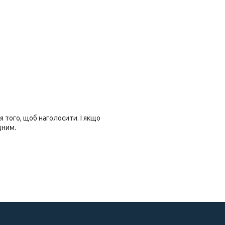
я того, щоб наголосити. І якщо
дним.