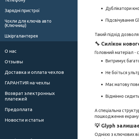
телефону
Дублікатори кно
Зарядні пристрої
Підсвічування G
Чохли для ключів авто
(Ключниці)
Такий підхід дозволяє
Шкіргалантерея
🔧 Силікон новог
О нас
Головний матеріал - с
Витримує багато
Отзывы
Доставка и оплата чехлов
Не боїться ультр
ГАРАНТИЯ на чехлы
Має матову пове
Возврат электронных
Відмінно сидить
платежей
Предоплата
А спеціальна структу
пошкодження екрану 
Новости и статьи
💡 Glyph залиша
Однією з ключових ві