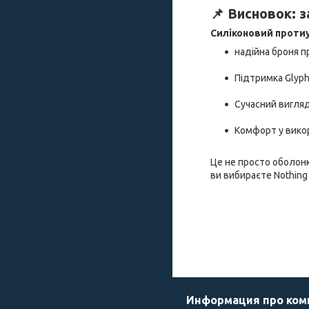
📌 Висновок: з
Силіконовий протиу
надійна броня п
Підтримка Glyph
Сучасний вигляд
Комфорт у вико
Це не просто оболонк
ви вибираєте Nothing
Информация про ко