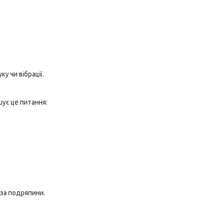
у чи вібрації.
шує це питання:
 за подряпини.