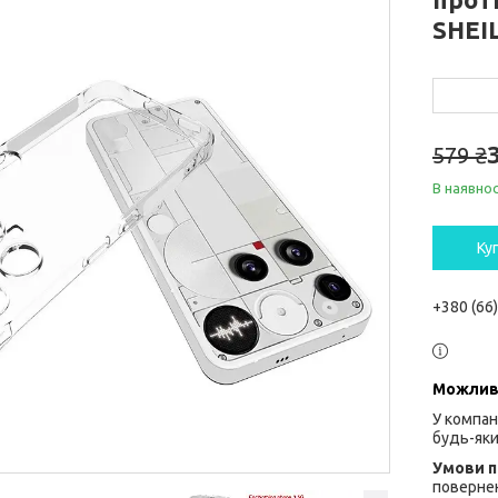
SHEI
579 ₴
В наявнос
Ку
+380 (66
У компан
будь-яки
повернен