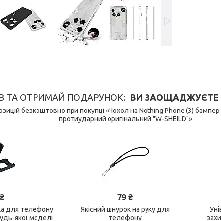
В ТА ОТРИМАЙ ПОДАРУНОК
ВИ ЗАОЩАДЖУЄТЕ 149
зицій безкоштовно при покупці «Чохол на Nothing Phone (3) бампер
протиударний оригінальний "W-SHEILD"»
 ₴
79 ₴
ка для телефону
Якісний шнурок на руку для
Уні
будь-якої моделі
телефону
зах