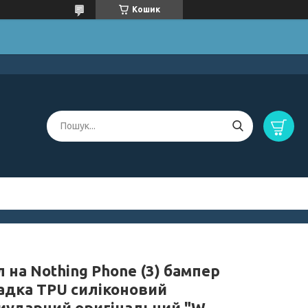
Кошик
 на Nothing Phone (3) бампер
адка TPU силіконовий
иударний оригінальний "W-