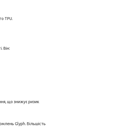
го TPU.
.
. Він:
ння, що знижує ризик
омлень Glyph. Більшість