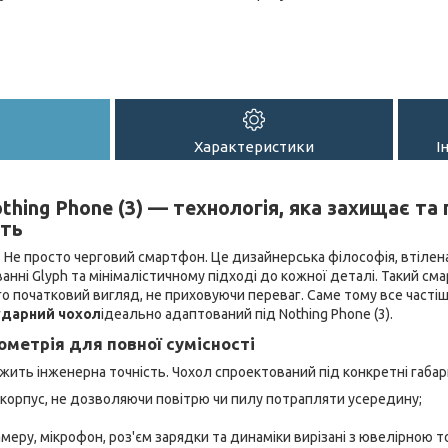
Характеристики
І
thing Phone (3) — технологія, яка захищає та
сть
 Не просто черговий смартфон. Це дизайнерська філософія, втілена
ванні Glyph та мінімалістичному підході до кожної деталі. Такий см
о початковий вигляд, не приховуючи переваг. Саме тому все частіш
ударний чохол
ідеально адаптований під Nothing Phone (3).
ометрія для повної сумісності
ежить інженерна точність. Чохол спроектований під конкретні габа
корпус, не дозволяючи повітрю чи пилу потрапляти усередину;
амеру, мікрофон, роз'єм зарядки та динаміки вирізані з ювелірною т