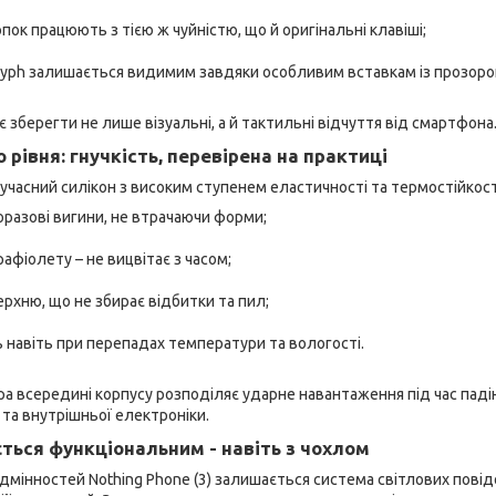
пок працюють з тією ж чуйністю, що й оригінальні клавіші;
lyph залишається видимим завдяки особливим вставкам із прозоро
 зберегти не лише візуальні, а й тактильні відчуття від смартфона
о рівня: гнучкість, перевірена на практиці
учасний силікон з високим ступенем еластичності та термостійкості
разові вигини, не втрачаючи форми;
афіолету – не вицвітає з часом;
рхню, що не збирає відбитки та пил;
 навіть при перепадах температури та вологості.
ра всередині корпусу розподіляє ударне навантаження під час паді
та внутрішньої електроніки.
ється функціональним - навіть з чохлом
дмінностей Nothing Phone (3) залишається система світлових повід