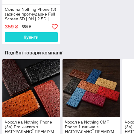
Скло на Nothing Phone (3)
захисне протиударне Full
Screen 5D | 9H | 2.5D |
Nano - покриття "HYPER"
359
₴
559 ₴
Купити
Подібні товари компанії
Чохол на Nothing Phone
Чохол на Nothing CMF
Чохо
(3a) Pro книжка з
Phone 1 книжка з
(3a)
НАТУРАЛЬНОЇ ПРЕМІУМ
НАТУРАЛЬНОЇ ПРЕМІУМ
НАТ