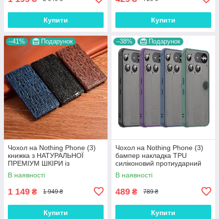
Купити
Купити
–41%
Подарунок
–38%
Подарунок
Чохол на Nothing Phone (3)
Чохол на Nothing Phone (3)
книжка з НАТУРАЛЬНОЇ
бампер накладка TPU
ПРЕМІУМ ШКІРИ із
силіконовий протиударний
підставкою протиударний
оригінальний "MATT-HYBRID"
В наявності
В наявності
магнітний "DRAGON"
1 149
489
₴
₴
1 949 ₴
789 ₴
Купити
Купити