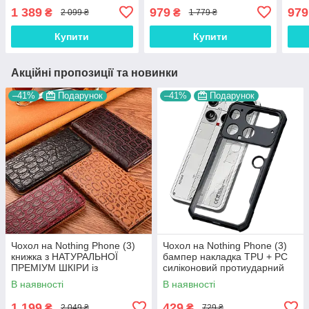
ШКІРИ із підставкою
ШКІРИ із підставкою
ШКІР
1 389
979
979
₴
₴
2 099 ₴
1 779 ₴
протиударний магнітний
протиударний магнітний
прот
"OSTRICH"
3D "CROCOHEAD"
3D 
Купити
Купити
Акційні пропозиції та новинки
–41%
Подарунок
–41%
Подарунок
Чохол на Nothing Phone (3)
Чохол на Nothing Phone (3)
книжка з НАТУРАЛЬНОЇ
бампер накладка TPU + PC
ПРЕМІУМ ШКІРИ із
силіконовий протиударний
підставкою протиударний
оригінальний "NEO-HYBRID"
В наявності
В наявності
магнітний "JACOSA"
1 199
429
₴
₴
2 049 ₴
729 ₴