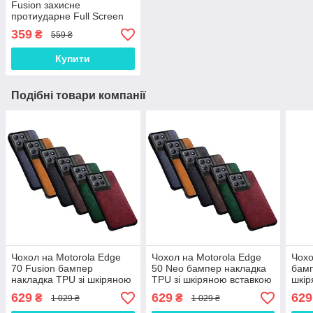
Fusion захисне
протиударне Full Screen
5D | 9H | 2.5D | Nano -
359
₴
559 ₴
покриття "HYPER"
Купити
Подібні товари компанії
Чохол на Motorola Edge
Чохол на Motorola Edge
Чохо
70 Fusion бампер
50 Neo бампер накладка
бамп
накладка TPU зі шкіряною
TPU зі шкіряною вставкою
шкір
вставкою протиударний
протиударний
про
629
629
629
₴
₴
1 029 ₴
1 029 ₴
оригінальний "FLOTAR"
оригінальний "FLOTAR"
ориг