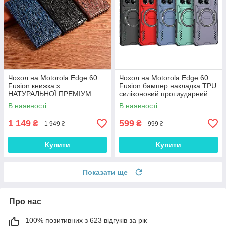
Чохол на Motorola Edge 60
Чохол на Motorola Edge 60
Fusion книжка з
Fusion бампер накладка TPU
НАТУРАЛЬНОЇ ПРЕМІУМ
силіконовий протиударний
ШКІРИ із підставкою
оригінальний "NEO ARMOR"
В наявності
В наявності
протиударний магнітний
"DRAGON"
1 149
599
₴
₴
1 949 ₴
999 ₴
Купити
Купити
Показати ще
Про нас
100% позитивних з 623 відгуків за рік