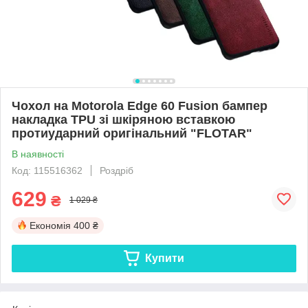
Чохол на Motorola Edge 60 Fusion бампер
накладка TPU зі шкіряною вставкою
протиударний оригінальний "FLOTAR"
В наявності
Код: 115516362
Роздріб
629
₴
1 029 ₴
Економія
400 ₴
Купити