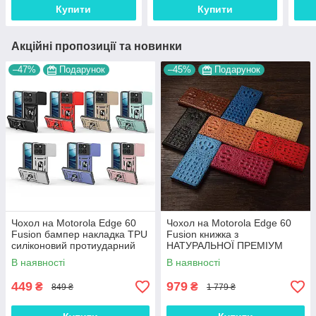
Купити
Купити
Акційні пропозиції та новинки
–47%
Подарунок
–45%
Подарунок
Чохол на Motorola Edge 60
Чохол на Motorola Edge 60
Fusion бампер накладка TPU
Fusion книжка з
силіконовий протиударний
НАТУРАЛЬНОЇ ПРЕМІУМ
оригінальний "ROG ARMOR"
ШКІРИ із підставкою
В наявності
В наявності
протиударний магнітний 3D
"CROCOHEAD"
449
979
₴
₴
849 ₴
1 779 ₴