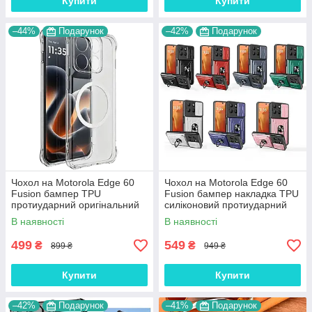
Купити
Купити
–44%
Подарунок
–42%
Подарунок
Чохол на Motorola Edge 60
Чохол на Motorola Edge 60
Fusion бампер TPU
Fusion бампер накладка TPU
протиударний оригінальний
силіконовий протиударний
UV CLEAR HYBRID
оригінальний "W-SHEILD"
В наявності
В наявності
499
549
₴
₴
899 ₴
949 ₴
Купити
Купити
–42%
Подарунок
–41%
Подарунок