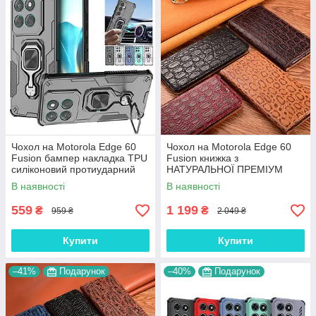
Чохол на Motorola Edge 60
Чохол на Motorola Edge 60
Fusion бампер накладка TPU
Fusion книжка з
силіконовий протиударний
НАТУРАЛЬНОЇ ПРЕМІУМ
оригінальний "VANGUARD "
ШКІРИ із підставкою
В наявності
В наявності
протиударний магнітний
"JACOSA"
559
1 199
₴
₴
959 ₴
2 049 ₴
Купити
Купити
–41%
Подарунок
–40%
Подарунок