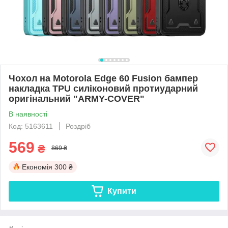
Чохол на Motorola Edge 60 Fusion бампер
накладка TPU силіконовий протиударний
оригінальний "ARMY-COVER"
В наявності
Код: 5163611
Роздріб
569
₴
869 ₴
Економія
300 ₴
Купити