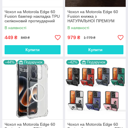
Чохол на Motorola Edge 60
Чохол на Motorola Edge 60
Fusion бампер накладка TPU
Fusion книжка з
силіконовий протиударний
НАТУРАЛЬНОЇ ПРЕМІУМ
оригінальний "ROG ARMOR"
ШКІРИ із підставкою
В наявності
В наявності
протиударний магнітний 3D
"CROCOHEAD"
449
979
₴
₴
849 ₴
1 779 ₴
Купити
Купити
–44%
Подарунок
–42%
Подарунок
Чохол на Motorola Edge 60
Чохол на Motorola Edge 60