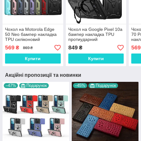
Чохол на Motorola Edge
Чохол на Google Pixel 10а
Чохо
50 Neo бампер накладка
бампер накладка TPU
70 P
TPU силіконовий
протиударний
накл
протиударний
оригінальний з підставкою
про
569
849
569
₴
₴
869 ₴
оригінальний "ARMY-
"ARMY-COVER"
ориг
COVER"
COV
Купити
Купити
Акційні пропозиції та новинки
–47%
Подарунок
–45%
Подарунок