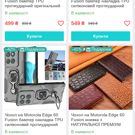
Fusion бампер TPU
Fusion бампер накладка TPU
протиударний оригінальний
силіконовий протиударний
UV CLEAR HYBRID
оригінальний "W-SHEILD"
В наявності
В наявності
499
549
₴
₴
899 ₴
949 ₴
Купити
Купити
–42%
Подарунок
–41%
Подарунок
Чохол на Motorola Edge 60
Чохол на Motorola Edge 60
Fusion бампер накладка TPU
Fusion книжка з
силіконовий протиударний
НАТУРАЛЬНОЇ ПРЕМІУМ
оригінальний "VANGUARD "
ШКІРИ із підставкою
В наявності
В наявності
протиударний магнітний