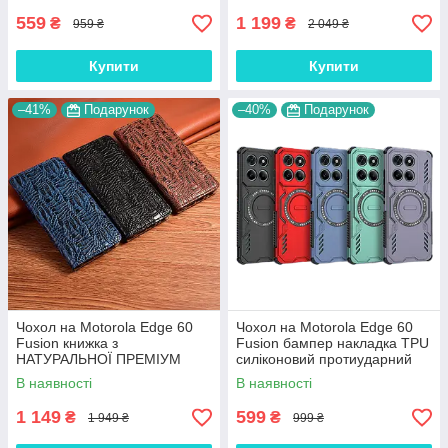
"JACOSA"
559
1 199
₴
₴
959 ₴
2 049 ₴
Купити
Купити
–41%
Подарунок
–40%
Подарунок
Чохол на Motorola Edge 60
Чохол на Motorola Edge 60
Fusion книжка з
Fusion бампер накладка TPU
НАТУРАЛЬНОЇ ПРЕМІУМ
силіконовий протиударний
ШКІРИ із підставкою
оригінальний "NEO ARMOR"
В наявності
В наявності
протиударний магнітний
"DRAGON"
1 149
599
₴
₴
1 949 ₴
999 ₴