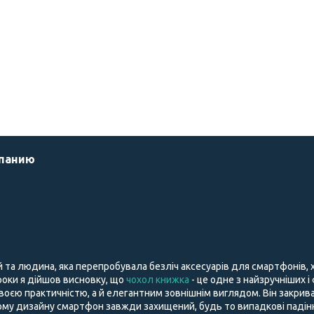
мпанию
й та людина, яка перепробувала безліч аксесуарів для смартфонів,
і роки я дійшов висновку, що
чохол книжка
- це одне з найзручніших і
воєю практичністю, а й елегантним зовнішнім виглядом. Він закрива
му дизайну смартфон завжди захищений, будь то випадкові падіння