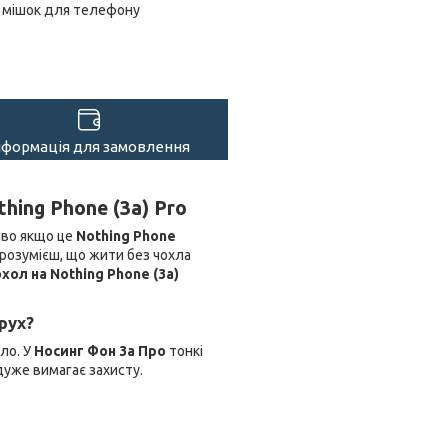
мішок для телефону
нформація для замовлення
hing Phone (3a) Pro
иво якщо це
Nothing Phone
и розумієш, що жити без чохла
хол на Nothing Phone (3a)
рух?
ило. У
Носинг Фон 3а Про
тонкі
дуже вимагає захисту.