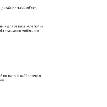
к дизайнерський об'єкт, —
в їх для батьків. Але потім
 Він став моєю мобільною
ий no-name із найближчого
му.