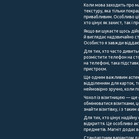
Коли мова заходить про ма
текстуру, яка тільки покра
привабливим. Особливо цік
хто цінує як захист, так і 
Якщо ви шукаєте щось дійс
й виглядає надзвичайно ст
Особисто я завжди віддаю
Для тих, хто часто дивить
розмістити телефон на сто
на телефоні, така підстав
пристроєм.
Ще одним важливим аспекто
відділенням для карток, т
неймовірно зручно, коли п
Чохол із візитницею — ще 
обмінюватися візитками, 
знайти візитівку, і з таки
Для тих, хто цінує надійну
відкриття. Це особливо ак
предметів. Магніт додає 
Стандартним варіантом для