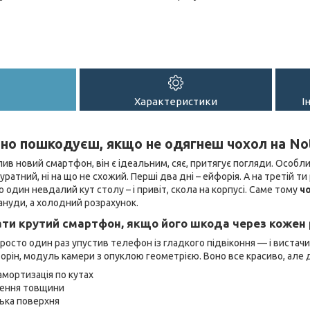
Характеристики
І
чно пошкодуєш, якщо не одягнеш чохол на Not
пив новий смартфон, він є ідеальним, сяє, притягує погляди. Особл
куратний, ні на що не схожий. Перші два дні – ейфорія. А на третій т
 один невдалий кут столу – і привіт, скола на корпусі. Саме тому
чо
ануди, а холодний розрахунок.
ати крутий смартфон, якщо його шкода через кожен 
 Просто один раз упустив телефон із гладкого підвіконня — і вистач
сторін, модуль камери з опуклою геометрією. Воно все красиво, але 
амортизація по кутах
шення товщини
зька поверхня