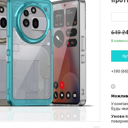
649 ₴
В наявнос
Ку
+380 (66
У компан
будь-яки
повернен