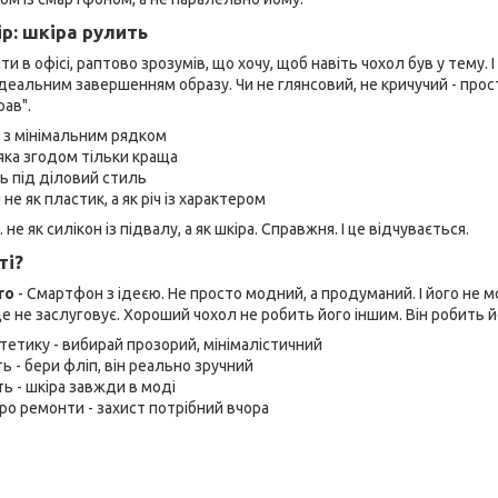
р: шкіра рулить
и в офісі, раптово зрозумів, що хочу, щоб навіть чохол був у тему. І
деальним завершенням образу. Чи не глянсовий, не кричучий - прос
рав".
, з мінімальним рядком
 яка згодом тільки краща
ь під діловий стиль
 не як пластик, а як річ із характером
не як силікон із підвалу, а як шкіра. Справжня. І це відчувається.
ті?
ro
- Смартфон з ідеєю. Не просто модний, а продуманий. І його не
 це не заслуговує. Хороший чохол не робить його іншим. Він робить 
тетику - вибирай прозорий, мінімалістичний
ь - бери фліп, він реально зручний
сть - шкіра завжди в моді
ро ремонти - захист потрібний вчора