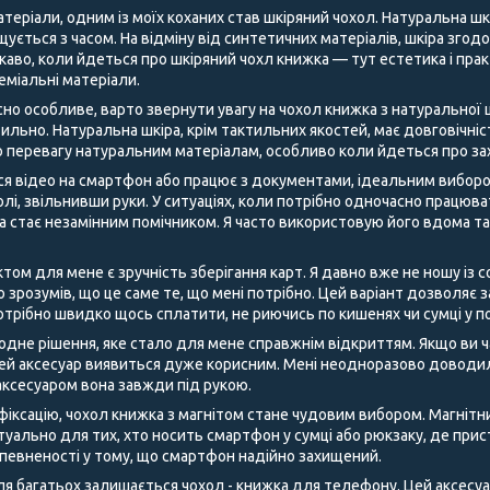
теріали, одним із моїх коханих став шкіряний чохол. Натуральна шк
щується з часом. На відміну від синтетичних матеріалів, шкіра згод
аво, коли йдеться про шкіряний чохл книжка — тут естетика і пра
преміальні матеріали.
но особливе, варто звернути увагу на чохол книжка з натуральної ш
ильно. Натуральна шкіра, крім тактильних якостей, має довговічні
 перевагу натуральним матеріалам, особливо коли йдеться про за
ся відео на смартфон або працює з документами, ідеальним виборо
лі, звільнивши руки. У ситуаціях, коли потрібно одночасно працюв
ка стає незамінним помічником. Я часто використовую його вдома т
м для мене є зручність зберігання карт. Я давно вже не ношу із со
о зрозумів, що це саме те, що мені потрібно. Цей варіант дозволяє
отрібно швидко щось сплатити, не риючись по кишенях чи сумці у п
одне рішення, яке стало для мене справжнім відкриттям. Якщо ви ч
цей аксесуар виявиться дуже корисним. Мені неодноразово доводил
м аксесуаром вона завжди під рукою.
 фіксацію, чохол книжка з магнітом стане чудовим вибором. Магнітн
туально для тих, хто носить смартфон у сумці або рюкзаку, де прис
впевненості у тому, що смартфон надійно захищений.
 багатьох залишається чохол - книжка для телефону. Цей аксесуар