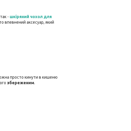
 так -
шкіряний чохол для
то впевнений аксесуар, який
 можна просто кинути в кишеню
його
збереженим
.