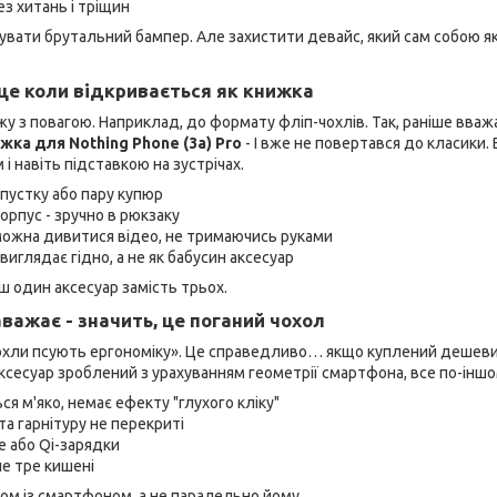
ез хитань і тріщин
упувати брутальний бампер. Але захистити девайс, який сам собою я
 це коли відкривається як книжка
ежу з повагою. Наприклад, до формату фліп-чохлів. Так, раніше вважа
жка для Nothing Phone (3a) Pro
- І вже не повертався до класики.
і навіть підставкою на зустрічах.
епустку або пару купюр
 корпус - зручно в рюкзаку
- можна дивитися відео, не тримаючись руками
 виглядає гідно, а не як бабусин аксесуар
ш один аксесуар замість трьох.
важає - значить, це поганий чохол
«Чохли псують ергономіку». Це справедливо… якщо куплений дешев
ксесуар зроблений з урахуванням геометрії смартфона, все по-іншо
ся м'яко, немає ефекту "глухого кліку"
та гарнітуру не перекриті
e або Qi-зарядки
 не тре кишені
ом із смартфоном, а не паралельно йому.