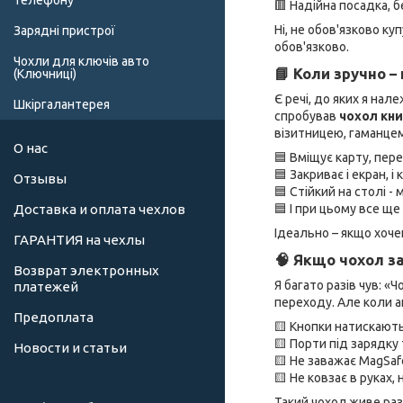
телефону
🟥 Надійна посадка, б
Ні, не обов'язково к
Зарядні пристрої
обов'язково.
Чохли для ключів авто
📘 Коли зручно –
(Ключниці)
Є речі, до яких я нал
Шкіргалантерея
спробував
чохол кни
візитницею, гаманцем 
О нас
🟦 Вміщує карту, пер
🟦 Закриває і екран, і
Отзывы
🟦 Стійкий на столі 
🟦 І при цьому все ще
Доставка и оплата чехлов
Ідеально – якщо хоче
ГАРАНТИЯ на чехлы
🧠 Якщо чохол за
Возврат электронных
Я багато разів чув: 
платежей
переходу. Але коли а
Предоплата
🟨 Кнопки натискають
🟨 Порти під зарядку 
Новости и статьи
🟨 Не заважає MagSaf
🟨 Не ковзає в руках,
Такий чохол живе раз