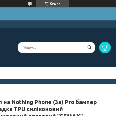
Кошик
 на Nothing Phone (3a) Pro бампер
адка TPU силіконовий
иударний прозорий "SEMAX"