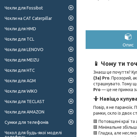
Чохли для Fossibot
Чохли на CAT Caterpillar
Чохли для HMD
Чохли для TCL
Опис
Чохли для LENOVO
Чохли для MEIZU
📱 Чому ти то
Чохли для HTC
Знаєш це почуття? Ку
(3a) Pro
. Прозорий, а
Чохли для AGM
страшнувато. Тому що
Pro
— це не примха з
Чохли для WIKO
🤷 Навіщо купув
Чохли для TECLAST
Повір, я не параноїк.
Чохли для AMAZON
рамки, скло із двох 
🟥 Потовщені краї та 
Сумки для телефонів
🟥 Мінімальне збіль
Чохол для будь-якої моделі
🟥 Гладка, але несли