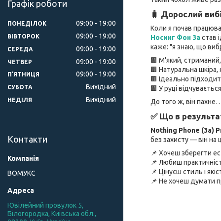
Графік роботи
🧳 Дорослий вибі
09:00
19:00
ПОНЕДІЛОК
Коли я почав працюват
09:00
19:00
ВІВТОРОК
Носинг Фон 3а
став і
каже: "я знаю, що виб
09:00
19:00
СЕРЕДА
🟫 М'який, стриманий
09:00
19:00
ЧЕТВЕР
🟫 Натуральна шкіра,
09:00
19:00
ПʼЯТНИЦЯ
🟫 Ідеально підходит
Вихідний
СУБОТА
🟫 У руці відчувається
Вихідний
НЕДІЛЯ
До того ж, він пахне… 
✅ Що в результа
Nothing Phone (3a) P
Контакти
без захисту — він на
📌 Хочеш зберегти ес
📌 Любиш практичніст
📌 Цінуєш стиль і які
ВОМУКС
📌 Не хочеш думати п
Ювілейний провулок 5,
Білогородка, Київська обл.,