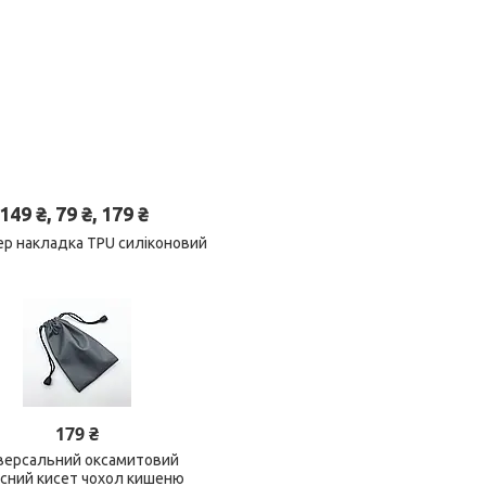
 ₴, 79 ₴, 179 ₴
пер накладка TPU силіконовий
179 ₴
версальний оксамитовий
исний кисет чохол кишеню