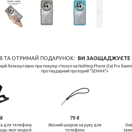
В ТА ОТРИМАЙ ПОДАРУНОК
ВИ ЗАОЩАДЖУЄТЕ 149
цій безкоштовно при покупці «Чохол на Nothing Phone (3a) Pro бам
протиударний прозорий "SEMAX"»
 ₴
79 ₴
ка для телефону
Якісний шнурок на руку для
Уні
будь-якої моделі
телефону
зах