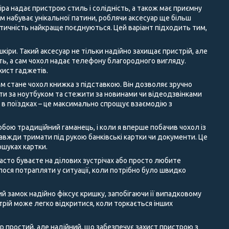
іра надає пристрою стиль і солідність, а також має приємну
ом набуває унікальної патини, роблячи аксесуар ще більш
ктичність найкраще поєднуються. Цей варіант підходить тим,
кіри. Такий аксесуар не тільки надійно захищає пристрій, але
сть, а сам чохол надає телефону благородного вигляду.
хист гаджетів.
м стане чохол книжка з підставкою. Він дозволяє зручно
ати за ноутбуком та стежити за новинами чи відеодзвінками
а в поїздках – це максимально спрощує взаємодію з
бою традиційний гаманець, і коли я вперше побачив чохол із
 завжди тримати під рукою банківські картки чи документи. Це
ошуках картки.
асто буваєте на ділових зустрічах або просто любите
ося потрапляти у ситуації, коли потрібно було швидко
ий замок надійно фіксує кришку, запобігаючи її випадковому
трій може легко відкритися, коли торкається інших
 простий, але надійний, що забезпечує захист пристрою з