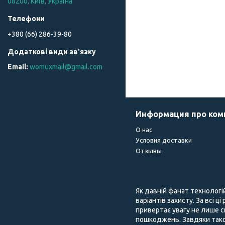
08200, Київ, Україна
+380 (66) 286-39-80
womuxmail@gmail.com
Информация про ко
О нас
Условия доставки
Отзывы
Як давній фанат технологі
варіантів захисту. За всі ц
привертає увагу не лише с
пошкоджень. Завдяки тако