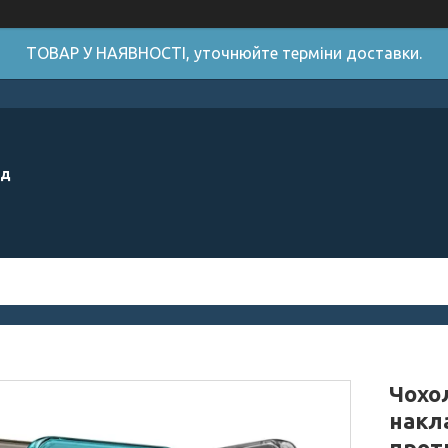
ТОВАР У НАЯВНОСТІ, уточнюйте терміни доставки.
ід
Чохол
накл
прот