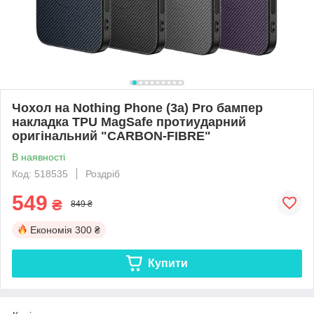
Чохол на Nothing Phone (3a) Pro бампер
накладка TPU MagSafe протиударний
оригінальний "CARBON-FIBRE"
В наявності
Код: 518535
Роздріб
549
₴
849 ₴
Економія
300 ₴
Купити