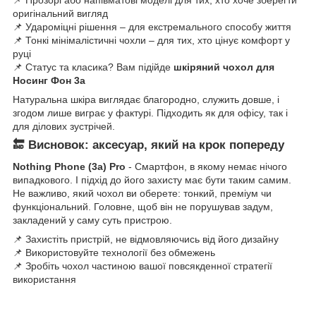
📌 Прозорі або напівматові моделі для тих, хто хоче зберегти
оригінальний вигляд
📌 Удароміцні рішення – для екстремального способу життя
📌 Тонкі мінімалістичні чохли – для тих, хто цінує комфорт у
руці
📌 Статус та класика? Вам підійде
шкіряний чохол для
Носинг Фон 3а
Натуральна шкіра виглядає благородно, служить довше, і
згодом лише виграє у фактурі. Підходить як для офісу, так і
для ділових зустрічей.
🔚 Висновок: аксесуар, який на крок попереду
Nothing Phone (3a) Pro
- Смартфон, в якому немає нічого
випадкового. І підхід до його захисту має бути таким самим.
Не важливо, який чохол ви оберете: тонкий, преміум чи
функціональний. Головне, щоб він не порушував задум,
закладений у саму суть пристрою.
📌 Захистіть пристрій, не відмовляючись від його дизайну
📌 Використовуйте технології без обмежень
📌 Зробіть чохол частиною вашої повсякденної стратегії
використання