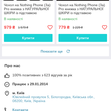
Чохол на Nothing Phone (3a)
Чохол на Nothing Phone (3a)
Pro книжка з НАТУРАЛЬНОЇ
Pro книжка з НАТУРАЛЬНОЇ
ШКІРИ із підставкою
ШКІРИ із підставкою
візитницею протиударний
візитницею протиударний
В наявності
В наявності
магнітний "BULL"
магнітний "LUXOR"
979
779
₴
₴
1 579 ₴
1 229 ₴
Купити
Купити
Показати ще
Про нас
100% позитивних з 623 відгуків за рік
Працює з 29.01.2014
м. Київ
Ювілейний провулок 5, Білогородка, Київська обл.,
08200, Київ, Україна
Контакти