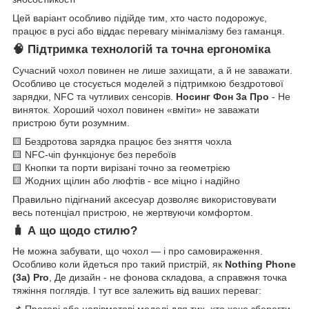
Цей варіант особливо підійде тим, хто часто подорожує,
працює в русі або віддає перевагу мінімалізму без гаманця.
🧠 Підтримка технологій та точна ергономіка
Сучасний чохол повинен не лише захищати, а й не заважати.
Особливо це стосується моделей з підтримкою бездротової
зарядки, NFC та чутливих сенсорів.
Носинг Фон 3а Про
- Не
виняток. Хороший чохол повинен «вміти» не заважати
пристрою бути розумним.
🟨 Бездротова зарядка працює без зняття чохла
🟨 NFC-чіп функціонує без перебоїв
🟨 Кнопки та порти вирізані точно за геометрією
🟨 Жодних щілин або люфтів - все міцно і надійно
Правильно підігнаний аксесуар дозволяє використовувати
весь потенціал пристрою, не жертвуючи комфортом.
🧳 А що щодо стилю?
Не можна забувати, що чохол — і про самовираження.
Особливо коли йдеться про такий пристрій, як
Nothing Phone
(3a) Pro
, Де дизайн - не фонова складова, а справжня точка
тяжіння поглядів. І тут все залежить від ваших переваг: