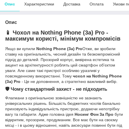
Опис
Характеристики
Доставка
Оплата
Умови п
Опис
📱 Чохол на Nothing Phone (3a) Pro -
максимум користі, мінімум компромісів
Якщо ви купили
Nothing Phone (3a) Pro
Отже, ви зробили
ставку на оригінальність, чесний дизайн та безкомпромісний
підхід до деталей. Прозорий корпус, вивірена естетика та
акцент на архітектурності роблять цей смартфон об'єктом
уваги. Але саме такі пристрої особливо уразливі у
повсякденному використанні. Тому
чохол на Nothing Phone
(3a) Pro
- Це не доповнення, а стратегічно важливий вибір.
🛡 Чому стандартний захист - не підходить
Флагмани з оригінальною зовнішністю не зазнають
універсальних рішень. Більшість бюджетних чохлів банально
приховують індивідуальність пристрою, додаючи непотрібну
вагу та габарити. Адже головна ідея
Носинг Фон 3а Про
бути
відкритим, прозорим, продуманим. Все має бути на своєму
місці - і в цьому відношенні, навіть аксесуари повинні бути під