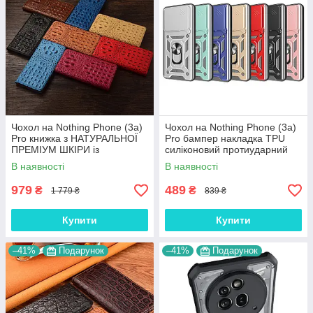
Чохол на Nothing Phone (3a)
Чохол на Nothing Phone (3a)
Pro книжка з НАТУРАЛЬНОЇ
Pro бампер накладка TPU
ПРЕМІУМ ШКІРИ із
силіконовий протиударний
підставкою протиударний
оригінальний "ROG-ARMOR"
В наявності
В наявності
магнітний 3D "CROCOHEAD"
979
489
₴
₴
1 779 ₴
839 ₴
Купити
Купити
–41%
Подарунок
–41%
Подарунок