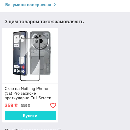
Всі умови повернення
З цим товаром також замовляють
Скло на Nothing Phone
(3a) Pro захисне
протиударне Full Screen
5D | 9H | 2.5D | Nano -
359
₴
559 ₴
покриття "HYPER"
Купити