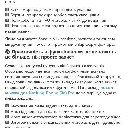
стать.
🟥 Кути з мікроподушками протидіють ударам
🟥 Бортики по краях екрану зберігають скло цілим
🟥 Полікарбонат та TPU-матеріали стійкі до подряпин
🟥 Чохол не заважає охолодженню пристрою при високому
навантаженні
Якщо ви шукаєте баланс між легкістю, захистом та стилем –
він досягнутий. Головне - грамотний вибір форм-фактора.
📚 Практичність з функціоналом: коли чохол -
це більше, ніж просто захист
Сучасні користувачі очікують від більшого аксесуарів.
Особливо якщо йдеться про смартфон, який активно
використовується і як медіаплеєр, і як банківський інструмент,
і як діловий помічник. У таких випадках зручно, коли захист
поєднаний із додатковими функціями. Наприклад,
чохол
книжка для Nothing Phone (3a) Pro
легко вирішує відразу
кілька завдань:
🟩 Закриває не лише задню частину, а й екран
🟩 Має відділення для банківських карток або візиток
🟩 Може використовуватися як підставка для перегляду відео
🟩 Виготовляється з більш щільних матеріалів для підвищеної
зносостійкості