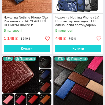
Чохол на Nothing Phone (3a)
Чохол на Nothing Phone (3a)
Pro книжка з НАТУРАЛЬНОЇ
Pro бампер накладка TPU
ПРЕМІУМ ШКІРИ із
силіконовий протиударний
підставкою протиударний
оригінальний "SPACE-CASE"
В наявності
В наявності
магнітний "DRAGON"
1 149
449
₴
₴
1 949 ₴
749 ₴
Купити
Купити
–38%
Подарунок
–37%
Подарунок