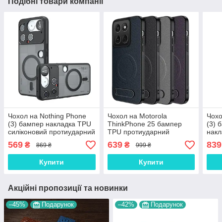
Подібні товари компанії
Чохол на Nothing Phone
Чохол на Motorola
Чохо
(3) бампер накладка TPU
ThinkPhone 25 бампер
(3) 
силіконовий протиударний
TPU протиударний
накл
оригінальний "MagSafe-
оригінальний із підставкою
алюм
569
639
839
₴
₴
869 ₴
999 ₴
HYBRID"
"CARBON Mag-Safe"
FRA
Купити
Купити
Акційні пропозиції та новинки
–45%
Подарунок
–42%
Подарунок