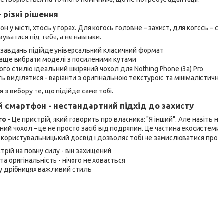
 - різні рішення
 у місті, хтось у горах. Для когось головне – захист, для когось – с
уватися під тебе, а не навпаки.
 завдань підійде універсальний класичний формат
аще вибрати моделі з посиленими кутами
вого стилю ідеальний шкіряний чохол для Nothing Phone (3a) Pro
ть виділятися - варіанти з оригінальною текстурою та мінімалісти
 з вибору те, що підійде саме тобі.
й смартфон - нестандартний підхід до захисту
ro
- Це пристрій, який говорить про власника: "Я інший". Але навіт
йний чохол – це не просто засіб від подряпин. Це частина екосист
користувальницький досвід і дозволяє тобі не замислюватися про
трій на повну силу - він захищений
а оригінальність - нічого не ховається
 у дрібницях важливий стиль