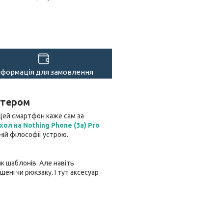
нформація для замовлення
актером
 Цей смартфон каже сам за
хол на Nothing Phone (3a) Pro
ій філософії устрою.
к шаблонів. Але навіть
ені чи рюкзаку. І тут аксесуар