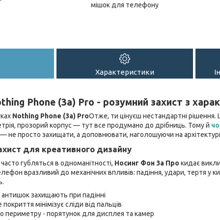
мішок для телефону
Характеристики
І
thing Phone (3a) Pro - розумний захист з хар
уках
Nothing Phone (3a) Pro
Отже, ти цінуєш нестандартні рішення.
метрія, прозорий корпус — тут все продумано до дрібниць. Тому й
чо
— не просто захищати, а доповнювати, наголошуючи на архітектурн
ахист для креативного дизайну
и часто губляться в одноманітності,
Носинг Фон 3а Про
кидає викли
лефон вразливий до механічних впливів: падіння, удари, тертя у киш
ь.
ю антишок захищають при падінні
 покриття мінімізує сліди від пальців
о периметру - порятунок для дисплея та камер