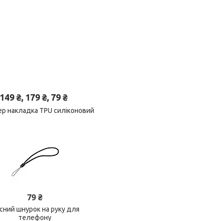
 ₴, 179 ₴, 79 ₴
пер накладка TPU силіконовий
79 ₴
існий шнурок на руку для
телефону