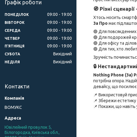
Графік роботи
🧭 Різні сценарії
09:00
19:00
ПОНЕДІЛОК
Хтось носить смартфон
09:00
19:00
ВІВТОРОК
3а Про
має підлаштов
09:00
19:00
СЕРЕДА
🟢 Для повсякденних
🟢 Для подорожей кр
09:00
19:00
ЧЕТВЕР
🟢 Для офісу та діло
09:00
19:00
ПʼЯТНИЦЯ
🟢 Для тих, хто люби
Вихідний
СУБОТА
Зручність починається
Вихідний
НЕДІЛЯ
🔒 Нестандартни
Nothing Phone (3a) P
потрібна опора. Наді
Контакти
девайсу, що посилює 
📌 Використовуй прис
📌 Збережи естетику т
📌 Покажи, що навіть
ВОМУКС
Ювілейний провулок 5,
Білогородка, Київська обл.,