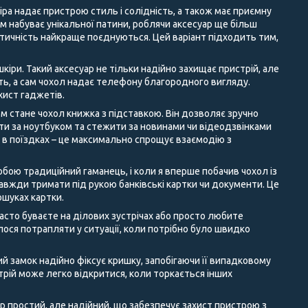
іра надає пристрою стиль і солідність, а також має приємну
ом набуває унікальної патини, роблячи аксесуар ще більш
ктичність найкраще поєднуються. Цей варіант підходить тим,
кіри. Такий аксесуар не тільки надійно захищає пристрій, але
сть, а сам чохол надає телефону благородного вигляду.
хист гаджетів.
м стане чохол книжка з підставкою. Він дозволяє зручно
ати за ноутбуком та стежити за новинами чи відеодзвінками
а в поїздках – це максимально спрощує взаємодію з
бою традиційний гаманець, і коли я вперше побачив чохол із
 завжди тримати під рукою банківські картки чи документи. Це
ошуках картки.
асто буваєте на ділових зустрічах або просто любите
ося потрапляти у ситуації, коли потрібно було швидко
ий замок надійно фіксує кришку, запобігаючи її випадковому
трій може легко відкритися, коли торкається інших
 простий, але надійний, що забезпечує захист пристрою з