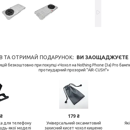
В ТА ОТРИМАЙ ПОДАРУНОК
ВИ ЗАОЩАДЖУЄТЕ 149
цій безкоштовно при покупці «Чохол на Nothing Phone (3a) Pro бам
протиударний прозорий "AIR-CUSH"»
 ₴
179 ₴
ка для телефону
Універсальний оксамитовий
Як
будь-якої моделі
захисний кисет чохол кишеню