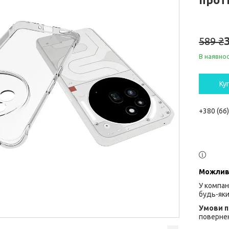
589 ₴
В наявнос
Ку
+380 (66
У компан
будь-яки
повернен