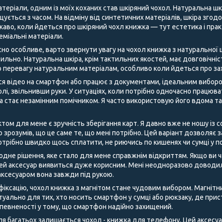
теріали, одним із моїх коханих став шкіряний чохол. Натуральна шк
щується з часом. На відміну від синтетичних матеріалів, шкіра згод
аво, коли йдеться про шкіряний чохл книжка — тут естетика і пра
преміальні матеріали.
но особливе, варто звернути увагу на чохол книжка з натуральної ш
ильно. Натуральна шкіра, крім тактильних якостей, має довговічні
 перевагу натуральним матеріалам, особливо коли йдеться про за
ся відео на смартфон або працює з документами, ідеальним виборо
лі, звільнивши руки. У ситуаціях, коли потрібно одночасно працюв
ка стає незамінним помічником. Я часто використовую його вдома т
м для мене є зручність зберігання карт. Я давно вже не ношу із со
о зрозумів, що це саме те, що мені потрібно. Цей варіант дозволяє
отрібно швидко щось сплатити, не риючись по кишенях чи сумці у п
одне рішення, яке стало для мене справжнім відкриттям. Якщо ви ч
цей аксесуар виявиться дуже корисним. Мені неодноразово доводил
м аксесуаром вона завжди під рукою.
 фіксацію, чохол книжка з магнітом стане чудовим вибором. Магнітн
туально для тих, хто носить смартфон у сумці або рюкзаку, де прис
впевненості у тому, що смартфон надійно захищений.
 багатьох залишається чохол - книжка для телефону. Цей аксесуар