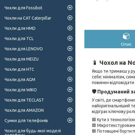
Чохли для Fossibot
Чохли на CAT Caterpillar
Чохли для HMD
Чохли для TCL
Опис
Чохли для LENOVO
Чохли для MEIZU
📱 Чохол на No
Чохли для HTC
Якщо ти тримаєш у р
себе: мінімалізм, си
Чохли для AGM
повинен відповідати 
Чохли для WIKO
🛡 Продуманий з
У світі, де смартфон
Чохли для TECLAST
найоригінальніший те
Чохли для AMAZON
відіграє ключову рол
🟦 Кути з технологіє
Сумки для телефонів
🟦 Мікротекстуроване
Чохол для будь-якої моделі
🟦 Потовщені борти п