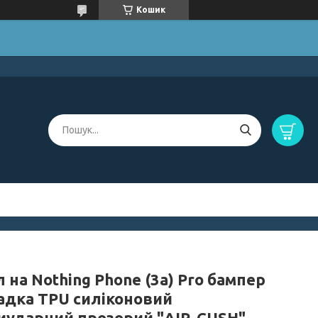
Кошик
 на Nothing Phone (3a) Pro бампер
адка TPU силіконовий
иударний прозорий "AIR-CUSH"