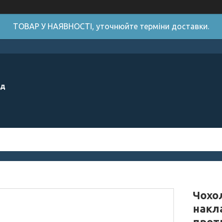
ТОВАР У НАЯВНОСТІ, уточнюйте терміни доставки.
ід
Чохол
накл
прот