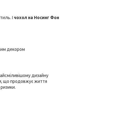
тиль. І
чохол на Носинг Фон
чним декором
ь найсміливішому дизайну
еми, що продовжує життя
 ризики.