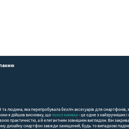
мпанию
й та людина, яка перепробувала безліч аксесуарів для смартфонів,
і роки я дійшов висновку, що
чохол книжка
- це одне з найзручніших і
воєю практичністю, а й елегантним зовнішнім виглядом. Він закрива
му дизайну смартфон завжди захищений, будь то випадкові падіння