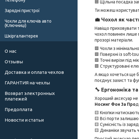
телефону
🟦 Щільна посадка за
Ти можеш користувати
Зарядні пристрої
💼 Чохол як час
Чохли для ключів авто
(Ключниці)
Навіщо приховувати 
чохол повинен лише п
Шкіргалантерея
прозорі матеріали.
🟩 Чохли з мінімаль
О нас
🟩 Поверхні із soft-
🟩 Точні вирізи під 
Отзывы
🟩 Структуровані ел
Доставка и оплата чехлов
А якщо хочеться ще б
поєднує захист та фу
ГАРАНТИЯ на чехлы
🔧 Ергономіка та
Возврат электронных
Хороший аксесуар не 
платежей
Носинг Фон 3а Про
д
Предоплата
🟨 Кнопки натискають
🟨 Всі порти залишаю
Новости и статьи
🟨 Сумісність із зар
🟨 Динаміки звучать ч
Простий аксесуар пер