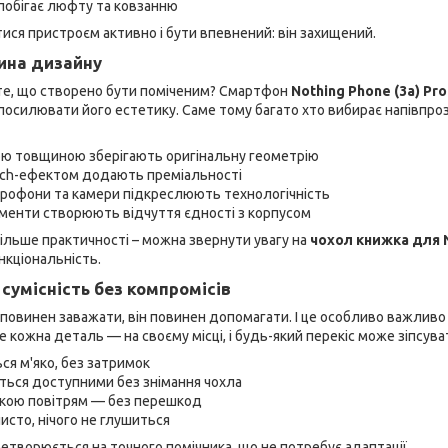
побігає люфту та ковзанню
ся пристроєм активно і бути впевнений: він захищений.
тина дизайну
те, що створено бути поміченим? Смартфон
Nothing Phone (3a) Pro
осилювати його естетику. Саме тому багато хто вибирає напівпрозо
ною товщиною зберігають оригінальну геометрію
touch-ефектом додають преміальності
мікрофони та камери підкреслюють технологічність
ементи створюють відчуття єдності з корпусом
ільше практичності – можна звернути увагу на
чохол книжка для N
нкціональність.
 сумісність без компромісів
повинен заважати, він повинен допомагати. І це особливо важливо
е кожна деталь — на своєму місці, і будь-який перекіс може зіпсува
ся м'яко, без затримок
ться доступними без знімання чохла
ядкою повітрям — без перешкод
исто, нічого не глушиться
етворюється на точного помічника, що не потребує адаптації.