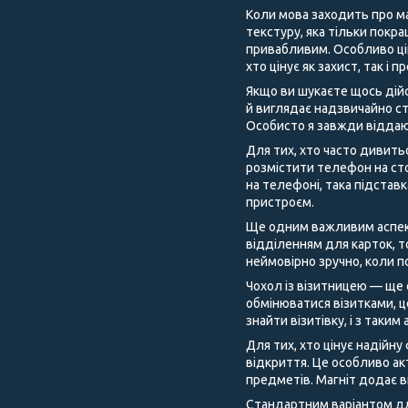
Коли мова заходить про ма
текстуру, яка тільки покра
привабливим. Особливо цік
хто цінує як захист, так і 
Якщо ви шукаєте щось дійс
й виглядає надзвичайно ст
Особисто я завжди віддаю
Для тих, хто часто дивить
розмістити телефон на сто
на телефоні, така підстав
пристроєм.
Ще одним важливим аспекто
відділенням для карток, т
неймовірно зручно, коли п
Чохол із візитницею — ще 
обмінюватися візитками, 
знайти візитівку, і з таки
Для тих, хто цінує надійну
відкриття. Це особливо ак
предметів. Магніт додає 
Стандартним варіантом для