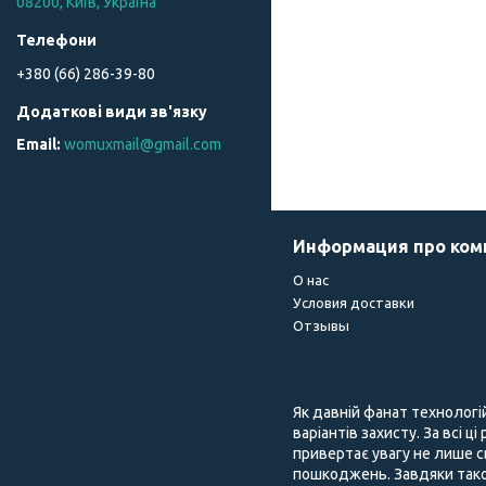
08200, Київ, Україна
+380 (66) 286-39-80
womuxmail@gmail.com
Информация про ко
О нас
Условия доставки
Отзывы
Як давній фанат технологі
варіантів захисту. За всі ц
привертає увагу не лише с
пошкоджень. Завдяки тако