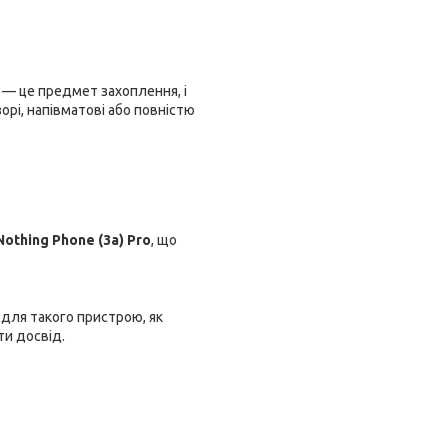
— це предмет захоплення, і
рі, напівматові або повністю
othing Phone (3a) Pro
, що
 для такого пристрою, як
ти досвід.