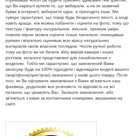
що Ви нарешті купили те, що вибирали, а не як зазвичай
буває в інтернеті, вибираєте одне, а приходить інше. Ми
суворо гарантуємо, що товар буде бездоганної якості, а іноді
навіть краще, ніж можна побачити і оцінити на фото, тому що
текстуру і фактуру натуральною, якісною, преміум шкіри,
повною мірою можна оцінити тільки тактильно, помацавши
руками і візуально оцінивши всю красу натуральних
матеріалів своїм власним поглядом. Чохли ручної роботи,
тому на фото ви не бачите збігу вирізів камери і інших
роз'ємів, каталоги представлені для ознайомлення з
моделлю. Тобто ми гарантуємо, що замовлений Вами
аксесуар буде на 100% підходити і відповідати моделі вашого
смартфона(пристрою) зазначеної у назві цього товару. Після
того, як Ви оформите замовлення з Вами зв'яжеться наш
фахівець, додатково все розповість та відповість на всі
питання, що цікавлять Вас. Залиште замовлення, або
зв'яжіться з нами за контактними номерами, вказаними на
сайті.