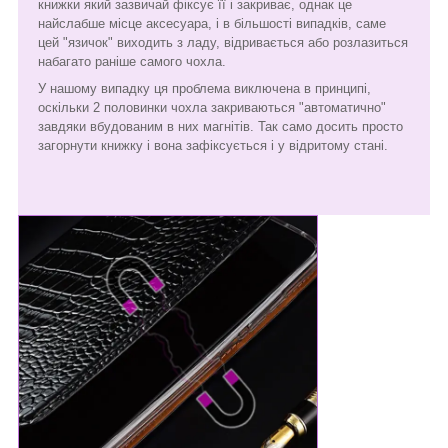
книжки який зазвичай фіксує її і закриває, однак це
найслабше місце аксесуара, і в більшості випадків, саме
цей "язичок" виходить з ладу, відривається або розлазиться
набагато раніше самого чохла.
У нашому випадку ця проблема виключена в принципі,
оскільки 2 половинки чохла закриваються "автоматично"
завдяки вбудованим в них магнітів. Так само досить просто
загорнути книжку і вона зафіксується і у відритому стані.