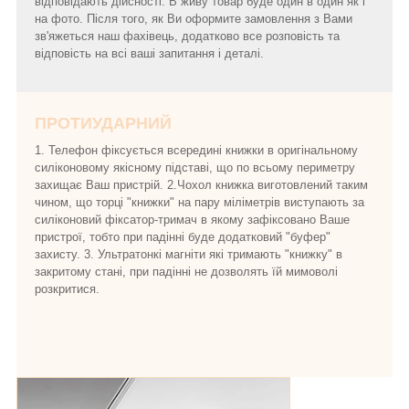
відповідають дійсності. В живу товар буде один в один як і
на фото. Після того, як Ви оформите замовлення з Вами
зв'яжеться наш фахівець, додатково все розповість та
відповість на всі ваші запитання і деталі.
ПРОТИУДАРНИЙ
1. Телефон фіксується всередині книжки в оригінальному
силіконовому якісному підставі, що по всьому периметру
захищає Ваш пристрій. 2.Чохол книжка виготовлений таким
чином, що торці "книжки" на пару міліметрів виступають за
силіконовий фіксатор-тримач в якому зафіксовано Ваше
пристрої, тобто при падінні буде додатковий "буфер"
захисту. 3. Ультратонкі магніти які тримають "книжку" в
закритому стані, при падінні не дозволять їй мимоволі
розкритися.