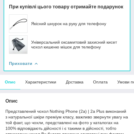
При купівлі цього товару отримайте подарунок
Якісний шнурок на руку для телефону
Універсальний оксамитовий захисний кисет
чохол кишеню мішок для телефону
Приховати
Опис
Характеристики
Доставка
Оплата
Умови п
Опис
Представлений чохол Nothing Phone (2a) | 2a Plus виконаний
з натуральної шкіри преміум класу, важливо звернути увагу на
той факт, що чохли, представлені на фото у каталогах на
100% відповідають дійсності і є такими в дійсності, тобто
отримавши чохол Ви будете приємно здивовані тим фактом,