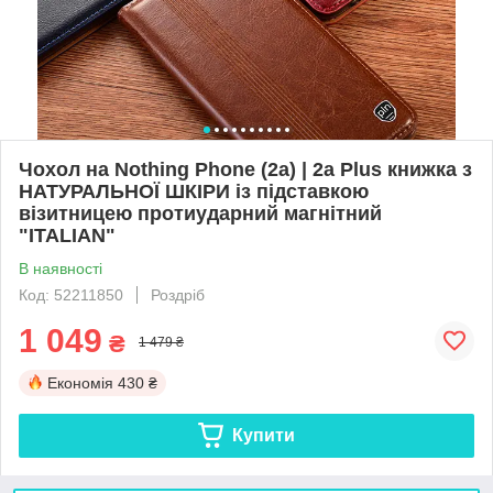
Чохол на Nothing Phone (2a) | 2a Plus книжка з
НАТУРАЛЬНОЇ ШКІРИ із підставкою
візитницею протиударний магнітний
"ITALIAN"
В наявності
Код: 52211850
Роздріб
1 049
₴
1 479 ₴
Економія
430 ₴
Купити