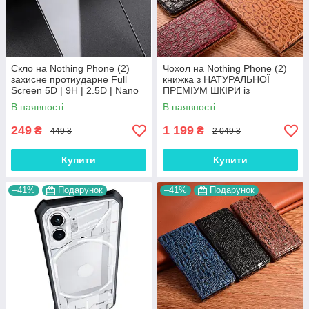
Скло на Nothing Phone (2)
Чохол на Nothing Phone (2)
захисне протиударне Full
книжка з НАТУРАЛЬНОЇ
Screen 5D | 9H | 2.5D | Nano
ПРЕМІУМ ШКІРИ із
— покриття "HYPER
підставкою протиударний
В наявності
В наявності
магнітний "JACOSA"
249
1 199
₴
₴
449 ₴
2 049 ₴
Купити
Купити
–41%
Подарунок
–41%
Подарунок