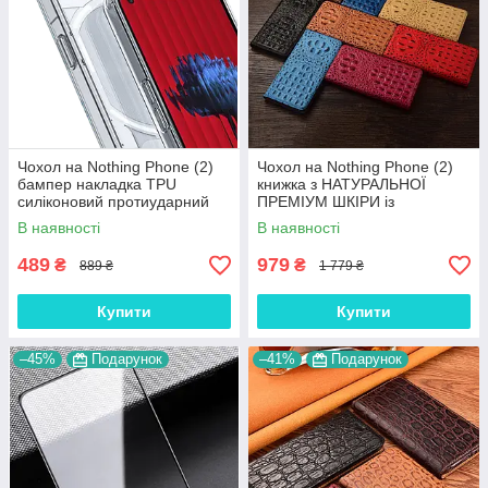
Чохол на Nothing Phone (2)
Чохол на Nothing Phone (2)
бампер накладка TPU
книжка з НАТУРАЛЬНОЇ
силіконовий протиударний
ПРЕМІУМ ШКІРИ із
прозорий "CRYSTAL"
підставкою протиударний
В наявності
В наявності
магнітний 3D "CROCOHEAD"
489
979
₴
₴
889 ₴
1 779 ₴
Купити
Купити
–45%
Подарунок
–41%
Подарунок