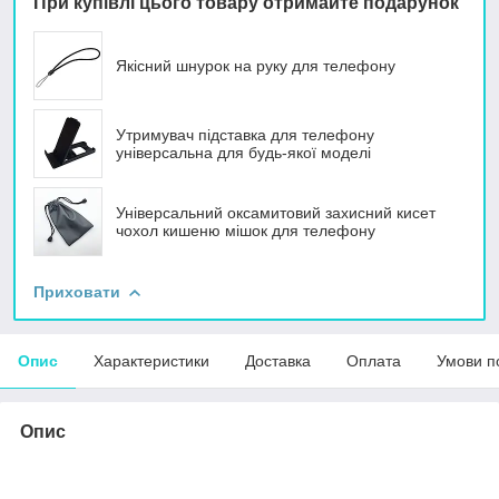
При купівлі цього товару отримайте подарунок
Якісний шнурок на руку для телефону
Утримувач підставка для телефону
універсальна для будь-якої моделі
Універсальний оксамитовий захисний кисет
чохол кишеню мішок для телефону
Приховати
Опис
Характеристики
Доставка
Оплата
Умови п
Опис