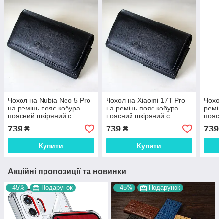
Чохол на Nubia Neo 5 Pro
Чохол на Xiaomi 17T Pro
Чохо
на ремінь пояс кобура
на ремінь пояс кобура
ремі
поясний шкіряний c
поясний шкіряний c
пояс
кишенями "RAMOS"
кишенями "RAMOS"
киш
739
739
739
₴
₴
Купити
Купити
Акційні пропозиції та новинки
–45%
Подарунок
–45%
Подарунок