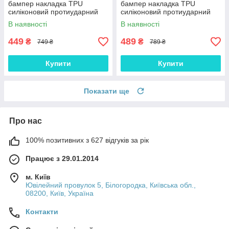
бампер накладка TPU
бампер накладка TPU
силіконовий протиударний
силіконовий протиударний
СОФТ-ТАЧ "SILC-SOFT"
глянсовий "GLAME-S"
В наявності
В наявності
449
489
₴
₴
749 ₴
789 ₴
Купити
Купити
Показати ще
Про нас
100% позитивних з 627 відгуків за рік
Працює з 29.01.2014
м. Київ
Ювілейний провулок 5, Білогородка, Київська обл.,
08200, Київ, Україна
Контакти