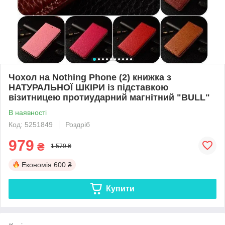
Чохол на Nothing Phone (2) книжка з
НАТУРАЛЬНОЇ ШКІРИ із підставкою
візитницею протиударний магнітний "BULL"
В наявності
Код: 5251849
Роздріб
979
₴
1 579 ₴
Економія
600 ₴
Купити