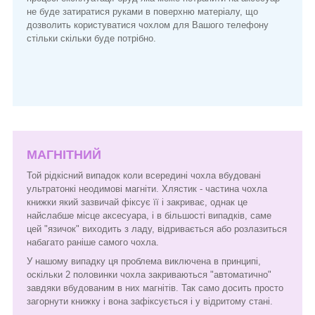
не буде затиратися руками в поверхню матеріалу, що
дозволить користуватися чохлом для Вашого телефону
стільки скільки буде потрібно.
МАГНІТНИЙ
Той рідкісний випадок коли всередині чохла вбудовані
ультратонкі неодимові магніти. Хлястик - частина чохла
книжки який зазвичай фіксує її і закриває, однак це
найслабше місце аксесуара, і в більшості випадків, саме
цей "язичок" виходить з ладу, відривається або розлазиться
набагато раніше самого чохла.
У нашому випадку ця проблема виключена в принципі,
оскільки 2 половинки чохла закриваються "автоматично"
завдяки вбудованим в них магнітів. Так само досить просто
загорнути книжку і вона зафіксується і у відритому стані.