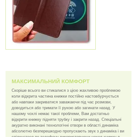
МАКСИМАЛЬНИЙ КОМФОРТ
Скоріше всього ви стикалися з цією жахливою проблемою
коли відкрита частина книжки постійно настовбурчується
або навпаки закриватися заважаючи під час розмови,
доводиться або тримати її рукою або загинати назад. У
нашому чохлі немає такої проблеми, Вам достатньо
відкрити книжку підняти трубку і закрити назад. Спеціальні
акуратно виконані технологічні отвори в області динаміка
абсолютно безперешкодно пропускають звук з динаміка і ви
спілкуєтеся по телефону використовуючи чохол книжку в