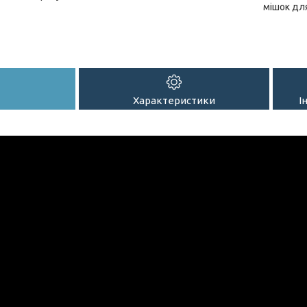
мішок дл
Характеристики
І