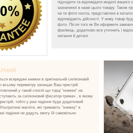
підходити та відповідати моделі вашого
зазначеної в назві цього товару. Також 
на те фото чохла, представлені в катало
відповідають дійсності. У живу товар буде
фото. Після того як Ви оформите замовл
фахівець, додатково все уточнить і відпов
питання й деталі.
АРНИЙ
ься всередині книжки в оригінальній силіконовій
 по всьому периметру захищає Ваш пристрій.
товлений у такий спосіб що торці "книжки" на
иступають за силіконовий фіксатор-тримач , в якому
истрій, тобто у разі падіння буде додатковий
 Ультратонкі магніти, які тримають "книжку" в
разі падіння не дадуть змогу їй самовільно