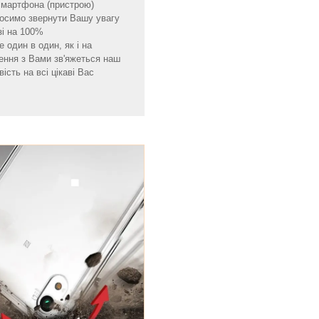
 смартфона (пристрою)
просимо звернути Вашу увагу
зі на 100%
 один в один, як і на
ення з Вами зв'яжеться наш
ість на всі цікаві Вас