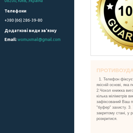
08200, Київ, Україна
+380 (66) 286-39-80
womuxmail@gmail.com
ПРОТИВОУД
1. Телефон фіксуєт
якісній основі, яка
2.Чохол книжка виго
кілька міліметрів в
зафіксований Ваш пр
"буфер" захисту. 3.
закритому стані, у 
розкритися.