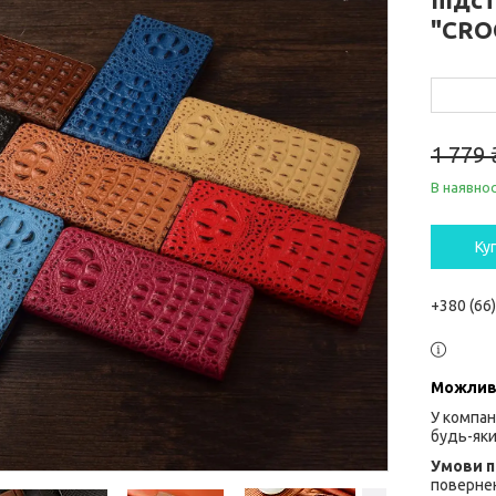
"CRO
1 779 
В наявнос
Ку
+380 (66
У компан
будь-яки
повернен