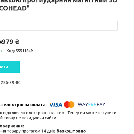
COHEAD"
979 ₴
₴
ті
Код:
55511849
пити
) 286-39-80
ії підключені електронні платежі. Тепер ви можете купити
й товар не покидаючи сайту.
ня товару протягом 14 днів
безкоштовно