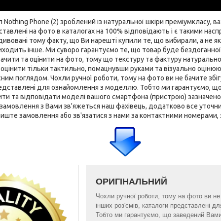
Nothing Phone (2) зроблений із натуральної шкіри преміумкласу, в
ставлені на фото в каталогах на 100% відповідають і є такими нас
ивовані тому факту, що Ви нарешті купили те, що вибирали, а не як 
иходить інше. Ми суворо гарантуємо те, що товар буде бездоганної я
ачити та оцінити на фото, тому що текстуру та фактуру натуральної,
оцінити тільки тактильно, помацнувши руками та візуально оцінюю
ним поглядом. Чохли ручної роботи, тому на фото ви не бачите збігу
представлені для ознайомлення з моделлю. Тобто ми гарантуємо, щ
ти та відповідати моделі вашого смартфона (пристрою) зазначеної 
замовлення з Вами зв'яжеться наш фахівець, додатково все уточнить
лиште замовлення або зв'язатися з нами за контактними номерами, 
ОРИГІНАЛЬНИЙ
Чохли ручної роботи, тому на фото ви не 
інших роз'ємів, каталоги представлені 
Тобто ми гарантуємо, що заведений Вам