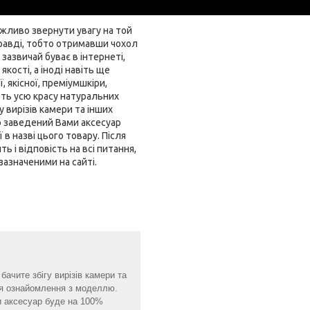
ажливо звернути увагу на той
правді, тобто отримавши чохол
зазвичай буває в інтернеті,
кості, а іноді навіть ще
 якісної, преміумшкіри,
ть усю красу натуральних
 вирізів камери та інших
о заведений Вами аксесуар
в назві цього товару. Після
 і відповість на всі питання,
зазначеними на сайті.
бачите збігу вирізів камери та
для ознайомлення з моделлю.
и аксесуар буде на 100%