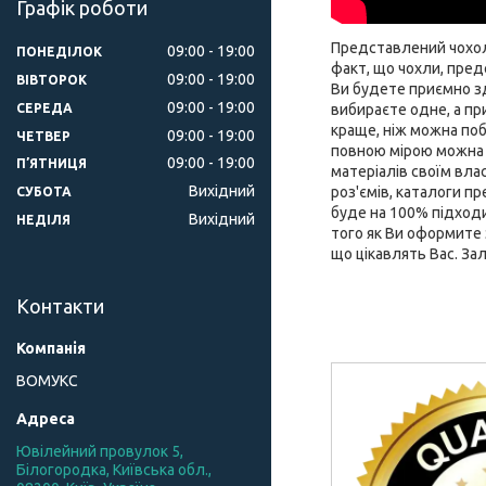
Графік роботи
Представлений чохол 
09:00
19:00
ПОНЕДІЛОК
факт, що чохли, пред
09:00
19:00
ВІВТОРОК
Ви будете приємно зд
09:00
19:00
СЕРЕДА
вибираєте одне, а пр
краще, ніж можна поб
09:00
19:00
ЧЕТВЕР
повною мірою можна 
09:00
19:00
ПʼЯТНИЦЯ
матеріалів своїм влас
Вихідний
роз'ємів, каталоги 
СУБОТА
буде на 100% підходи
Вихідний
НЕДІЛЯ
того як Ви оформите 
що цікавлять Вас. За
Контакти
ВОМУКС
Ювілейний провулок 5,
Білогородка, Київська обл.,