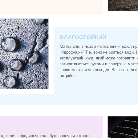
ВЛАГОСТОЙКИЙ
Матеріали, з яких виготовлений чохол п
"гідрофобни" Т.е. вони не бояться води, і
експлуатації бруд, який може потрапити 
затиратиметься руками в поверхню матер
користуватися чохлом для Вашого телефо
потрібно.
ок, коли всередині чохла вбудовані ультратонкі