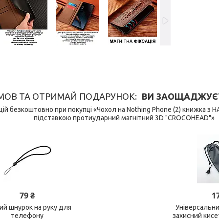
МОВ ТА ОТРИМАЙ ПОДАРУНОК
ВИ ЗАОЩАДЖУЄТЕ 
ій безкоштовно при покупці «Чохол на Nothing Phone (2) книжка з
підставкою протиударний магнітний 3D "CROCOHEAD"»
79 ₴
1
ний шнурок на руку для
Універсальн
телефону
захисний кис