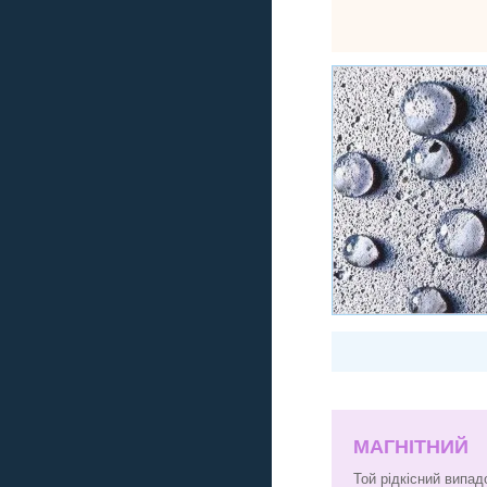
МАГНІТНИЙ
Той рідкісний випад