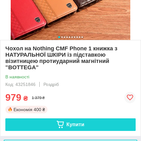
Чохол на Nothing CMF Phone 1 книжка з
НАТУРАЛЬНОЇ ШКІРИ із підставкою
візитницею протиударний магнітний
"BOTTEGA"
В наявності
Код: 43251846
Роздріб
979
₴
1 379 ₴
Економія
400 ₴
Купити