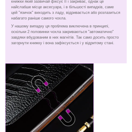
книжки який зазвичай фіксує її і закриває, однак це
найслабше місце аксесуара, і в більшості випадків, саме
цей "язичок" виходить з ладу, відривається або розлазиться
набагато раніше самого чохла.
У нашому випадку ця проблема виключена в принципі,
оскільки 2 половинки чохла закриваються "автоматично"
завдяки вбудованим в них магнітів. Так само досить просто
загорнути книжку і вона зафіксується і у відритому стані.