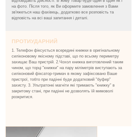
відповідають дійсності. В живу товар буде один в один як і
на фото. Після того, як Ви оформите замовлення з Вами
зв'яжеться наш фахівець, додатково все розповість та
відповість на всі ваші запитання і деталі.
ПРОТИУДАРНИЙ
1. Телефон фіксується всередині книжки в оригінальному
силіконовому якісному підставі, що по всьому периметру
захищає Ваш пристрій. 2.Чохол книжка виготовлений таким
чином, що торці "книжки" на пару міліметрів виступають за
силіконовий фіксатор-тримач в якому зафіксовано Ваше
пристрої, тобто при падінні буде додатковий "буфер"
захисту. 3. Ультратонкі магніти які тримають "книжку" в
закритому стані, при падінні не дозволять їй мимоволі
розкритися.