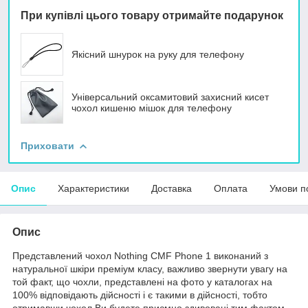
При купівлі цього товару отримайте подарунок
Якісний шнурок на руку для телефону
Універсальний оксамитовий захисний кисет
чохол кишеню мішок для телефону
Приховати
Опис
Характеристики
Доставка
Оплата
Умови п
Опис
Представлений чохол Nothing CMF Phone 1 виконаний з
натуральної шкіри преміум класу, важливо звернути увагу на
той факт, що чохли, представлені на фото у каталогах на
100% відповідають дійсності і є такими в дійсності, тобто
отримавши чохол Ви будете приємно здивовані тим фактом,