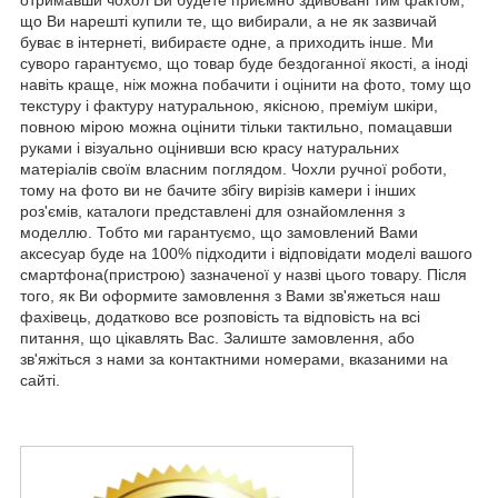
що Ви нарешті купили те, що вибирали, а не як зазвичай
буває в інтернеті, вибираєте одне, а приходить інше. Ми
суворо гарантуємо, що товар буде бездоганної якості, а іноді
навіть краще, ніж можна побачити і оцінити на фото, тому що
текстуру і фактуру натуральною, якісною, преміум шкіри,
повною мірою можна оцінити тільки тактильно, помацавши
руками і візуально оцінивши всю красу натуральних
матеріалів своїм власним поглядом. Чохли ручної роботи,
тому на фото ви не бачите збігу вирізів камери і інших
роз'ємів, каталоги представлені для ознайомлення з
моделлю. Тобто ми гарантуємо, що замовлений Вами
аксесуар буде на 100% підходити і відповідати моделі вашого
смартфона(пристрою) зазначеної у назві цього товару. Після
того, як Ви оформите замовлення з Вами зв'яжеться наш
фахівець, додатково все розповість та відповість на всі
питання, що цікавлять Вас. Залиште замовлення, або
зв'яжіться з нами за контактними номерами, вказаними на
сайті.