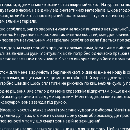
теріали, одним із моїх коханих став шкіряний чохол. Натуральна шк
щується з часом. На відміну від синтетичних матеріалів, шкіра згод
аво, коли йдеться про шкіряний чохл книжка — тут естетика і пра
преміальні матеріали.
но особливе, варто звернути увагу на чохол книжка з натуральної ш
ильно. Натуральна шкіра, крім тактильних якостей, має довговічні
 перевагу натуральним матеріалам, особливо коли йдеться про за
ся відео на смартфон або працює з документами, ідеальним виборо
лі, звільнивши руки. У ситуаціях, коли потрібно одночасно працюв
ка стає незамінним помічником. Я часто використовую його вдома т
м для мене є зручність зберігання карт. Я давно вже не ношу із со
о зрозумів, що це саме те, що мені потрібно. Цей варіант дозволяє
отрібно швидко щось сплатити, не риючись по кишенях чи сумці у п
одне рішення, яке стало для мене справжнім відкриттям. Якщо ви ч
цей аксесуар виявиться дуже корисним. Мені неодноразово доводил
м аксесуаром вона завжди під рукою.
 фіксацію, чохол книжка з магнітом стане чудовим вибором. Магнітн
туально для тих, хто носить смартфон у сумці або рюкзаку, де прис
впевненості у тому, що смартфон надійно захищений.
 багатьох залишається чохол - книжка для телефону. Цей аксесуар