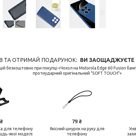
В ТА ОТРИМАЙ ПОДАРУНОК
ВИ ЗАОЩАДЖУЄТЕ 149
ій безкоштовно при покупці «Чохол на Motorola Edge 60 Fusion бам
протиударний оригінальний "SOFT TOUCH"»
 ₴
79 ₴
ка для телефону
Якісний шнурок на руку для
Уні
будь-якої моделі
телефону
зах