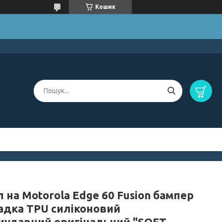
Кошик
 на Motorola Edge 60 Fusion бампер
адка TPU силіконовий
иударний оригінальний "SOFT