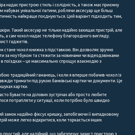
іра надає пристрою стиль і солідність, а також має приємну
ом набуває унікальної патини, роблячи аксесуар ще більш
ктичність найкраще поєднуються. Цей варіант підходить тим,
кіри. Такий аксесуар не тільки надійно захищає пристрій, але
сть, а сам чохол надає телефону благородного вигляду.
хист гаджетів.
м стане чохол книжка з підставкою. Він дозволяє зручно
ати за ноутбуком та стежити за новинами чи відеодзвінками
а в поїздках – це максимально спрощує взаємодію з
бою традиційний гаманець, і коли я вперше побачив чохол із
 завжди тримати під рукою банківські картки чи документи. Це
ошуках картки.
асто буваєте на ділових зустрічах або просто любите
ося потрапляти у ситуації, коли потрібно було швидко
ий замок надійно фіксує кришку, запобігаючи її випадковому
трій може легко відкритися, коли торкається інших
 простий, але надійний, що забезпечує захист пристрою з