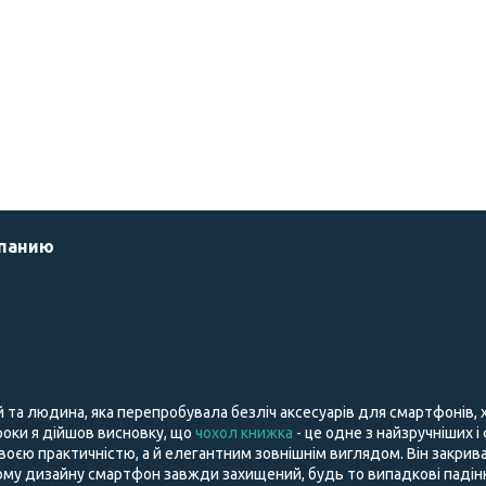
мпанию
й та людина, яка перепробувала безліч аксесуарів для смартфонів,
і роки я дійшов висновку, що
чохол книжка
- це одне з найзручніших і
воєю практичністю, а й елегантним зовнішнім виглядом. Він закрива
му дизайну смартфон завжди захищений, будь то випадкові падіння