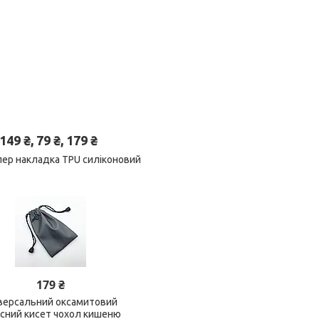
 ₴, 79 ₴, 179 ₴
пер накладка TPU силіконовий
179 ₴
версальний оксамитовий
исний кисет чохол кишеню