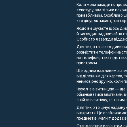
Коли мова заходить про ма
текстуру, яка тільки покра
привабливим. Особливо цік
хто цінує як захист, так і 
Якщо ви шукаєте щось дійс
й виглядає надзвичайно ст
Особисто я завжди віддаю
Для тих, хто часто дивить
розмістити телефон на сто
на телефоні, така підстав
пристроєм.
Ще одним важливим аспекто
відділенням для карток, т
неймовірно зручно, коли п
Чохол із візитницею — ще 
обмінюватися візитками, 
знайти візитівку, і з таки
Для тих, хто цінує надійну
відкриття. Це особливо ак
предметів. Магніт додає 
Стандартним варіантом для