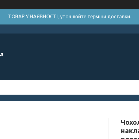
ТОВАР У НАЯВНОСТІ, уточнюйте терміни доставки.
ід
Чохол
накл
прот