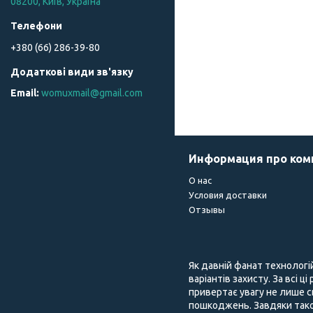
08200, Київ, Україна
+380 (66) 286-39-80
womuxmail@gmail.com
Информация про ко
О нас
Условия доставки
Отзывы
Як давній фанат технологі
варіантів захисту. За всі ц
привертає увагу не лише с
пошкоджень. Завдяки тако