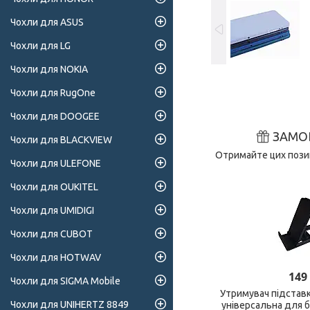
Чохли для ASUS
Чохли для LG
Чохли для NOKIA
Чохли для RugOne
Чохли для DOOGEE
ЗАМО
Чохли для BLACKVIEW
Отримайте цих позиц
Чохли для ULEFONE
Чохли для OUKITEL
Чохли для UMIDIGI
Чохли для CUBOT
Чохли для HOTWAV
149
Чохли для SIGMA Mobile
Утримувач підстав
Чохли для UNIHERTZ 8849
універсальна для 