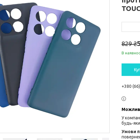
TOUC
829 ₴
В наявнос
Ку
+380 (66
У компан
будь-яки
повернен