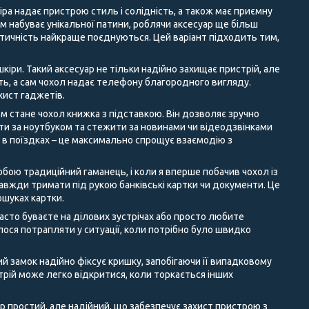
іра надає пристрою стиль і солідність, а також має приємну
ом набуває унікальної патини, роблячи аксесуар ще більш
ктичність найкраще поєднуються. Цей варіант підходить тим,
кіри. Такий аксесуар не тільки надійно захищає пристрій, але
сть, а сам чохол надає телефону благородного вигляду.
хист гаджетів.
м стане чохол книжка з підставкою. Він дозволяє зручно
ати за ноутбуком та стежити за новинами чи відеодзвінками
а в поїздках – це максимально спрощує взаємодію з
бою традиційний гаманець, і коли я вперше побачив чохол із
 завжди тримати під рукою банківські картки чи документи. Це
ошуках картки.
асто буваєте на ділових зустрічах або просто любите
ося потрапляти у ситуації, коли потрібно було швидко
ий замок надійно фіксує кришку, запобігаючи її випадковому
трій може легко відкритися, коли торкається інших
 простий, але надійний, що забезпечує захист пристрою з