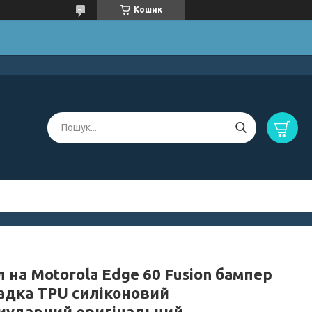
Кошик
 на Motorola Edge 60 Fusion бампер
адка TPU силіконовий
иударний оригінальний