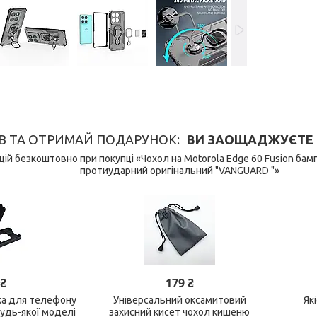
В ТА ОТРИМАЙ ПОДАРУНОК
ВИ ЗАОЩАДЖУЄТЕ 149
ій безкоштовно при покупці «Чохол на Motorola Edge 60 Fusion бам
протиударний оригінальний "VANGUARD "»
 ₴
179 ₴
ка для телефону
Універсальний оксамитовий
Як
будь-якої моделі
захисний кисет чохол кишеню