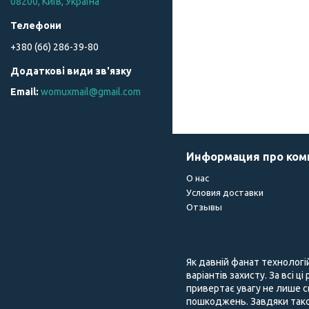
08200, Київ, Україна
+380 (66) 286-39-80
womuxmail@gmail.com
Информация про ко
О нас
Условия доставки
Отзывы
Як давній фанат технологі
варіантів захисту. За всі ц
привертає увагу не лише с
пошкоджень. Завдяки тако