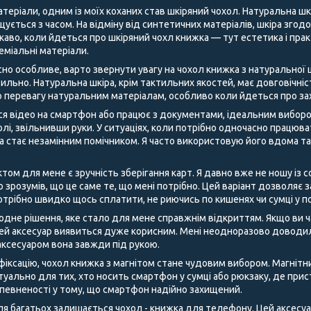
теріали, одним із моїх коханих став шкіряний чохол. Натуральна шк
щується з часом. На відміну від синтетичних матеріалів, шкіра згод
аво, коли йдеться про шкіряний чохл книжка — тут естетика і пра
преміальні матеріали.
но особливе, варто звернути увагу на чохол книжка з натуральної ш
ильно. Натуральна шкіра, крім тактильних якостей, має довговічні
 перевагу натуральним матеріалам, особливо коли йдеться про за
ся відео на смартфон або працює з документами, ідеальним виборо
лі, звільнивши руки. У ситуаціях, коли потрібно одночасно працюв
ка стає незамінним помічником. Я часто використовую його вдома т
м для мене є зручність зберігання карт. Я давно вже не ношу із со
о зрозумів, що це саме те, що мені потрібно. Цей варіант дозволяє
отрібно швидко щось сплатити, не риючись по кишенях чи сумці у п
одне рішення, яке стало для мене справжнім відкриттям. Якщо ви ч
цей аксесуар виявиться дуже корисним. Мені неодноразово доводил
м аксесуаром вона завжди під рукою.
 фіксацію, чохол книжка з магнітом стане чудовим вибором. Магнітн
туально для тих, хто носить смартфон у сумці або рюкзаку, де прис
впевненості у тому, що смартфон надійно захищений.
 багатьох залишається чохол - книжка для телефону. Цей аксесуар