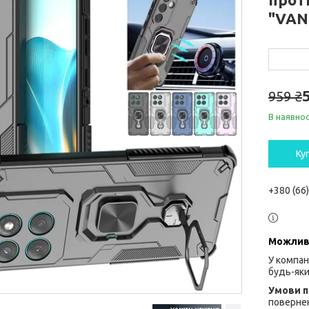
"VAN
959 ₴
В наявнос
Ку
+380 (66
У компан
будь-яки
повернен