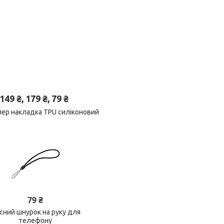
 ₴, 179 ₴, 79 ₴
пер накладка TPU силіконовий
79 ₴
існий шнурок на руку для
телефону