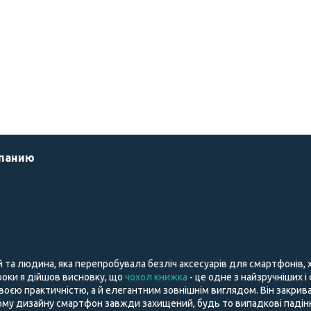
мпанию
й та людина, яка перепробувала безліч аксесуарів для смартфонів,
і роки я дійшов висновку, що
чохол книжка
- це одне з найзручніших і
воєю практичністю, а й елегантним зовнішнім виглядом. Він закрива
му дизайну смартфон завжди захищений, будь то випадкові падіння