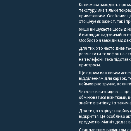
Коли мова заходить про ма
текстуру, яка тільки покра
привабливим. Особливо цік
хто цінує як захист, так і 
Якщо ви шукаєте щось дійс
й виглядає надзвичайно ст
Особисто я завжди віддаю
Для тих, хто часто дивить
розмістити телефон на сто
на телефоні, така підстав
пристроєм.
Ще одним важливим аспекто
відділенням для карток, т
неймовірно зручно, коли п
Чохол із візитницею — ще 
обмінюватися візитками, 
знайти візитівку, і з таки
Для тих, хто цінує надійну
відкриття. Це особливо ак
предметів. Магніт додає 
Стандартним варіантом для