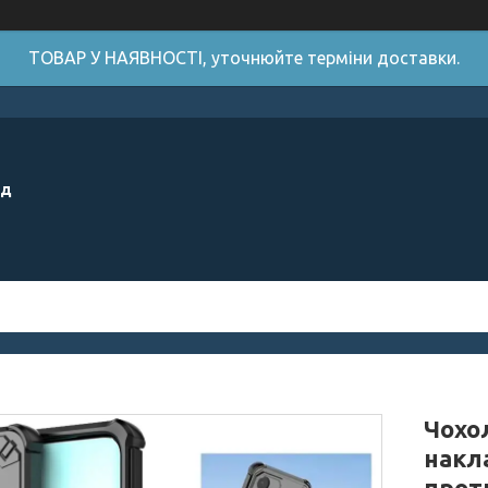
ТОВАР У НАЯВНОСТІ, уточнюйте терміни доставки.
ід
Чохол
накл
прот