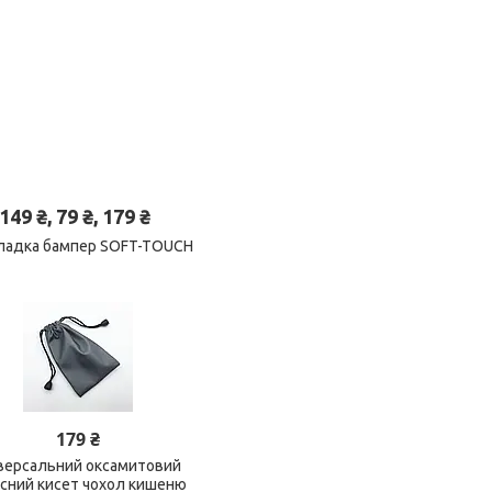
 ₴, 79 ₴, 179 ₴
акладка бампер SOFT-TOUCH
179 ₴
версальний оксамитовий
исний кисет чохол кишеню