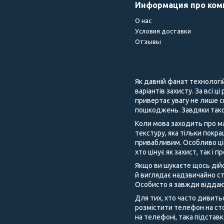
Информация про ко
О нас
Условия доставки
Отзывы
Як давній фанат технологі
варіантів захисту. За всі ц
привертає увагу не лише с
пошкоджень. Завдяки тако
Коли мова заходить про ма
текстуру, яка тільки покра
привабливим. Особливо цік
хто цінує як захист, так і 
Якщо ви шукаєте щось дійс
й виглядає надзвичайно ст
Особисто я завжди віддаю
Для тих, хто часто дивить
розмістити телефон на сто
на телефоні, така підстав