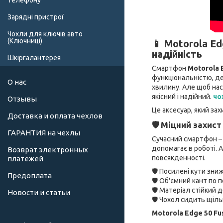
телефону
Зарядні пристрої
Чохли для ключів авто
(Ключниці)
📱 Motorola Ed
надійність
Шкіргалантерея
Смартфон
Motorola 
функціональністю, де
О нас
хвилину. Але щоб на
якісний і надійний.
чо
Отзывы
Це аксесуар, який за
Доставка и оплата чехлов
🛡 Міцний захис
ГАРАНТИЯ на чехлы
Сучасний смартфон – 
допомагає в роботі. 
Возврат электронных
повсякденності.
платежей
🛡 Посилені кути зни
Предоплата
🛡 Об'ємний кант по 
🛡 Матеріал стійкий 
Новости и статьи
🛡 Чохол сидить щільн
Motorola Edge 50 Fu