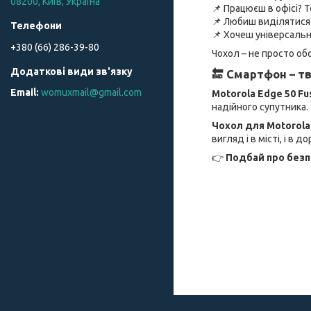
08200, Київ, Україна
📌 Працюєш в офісі? 
📌 Любиш виділятися
📌 Хочеш універсаль
+380 (66) 286-39-80
Чохол – не просто об
🔚 Смартфон – тв
womuxmail@gmail.com
Motorola Edge 50 Fu
надійного супутника.
Чохол для Motorola 
вигляд і в місті, і в до
👉
Подбай про безп