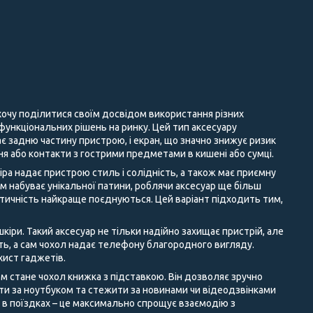
 хочу поділитися своїм досвідом використання різних
 функціональних рішень на ринку. Цей тип аксесуару
є задню частину пристрою, і екран, що значно знижує ризик
 або контакти з гострими предметами в кишені або сумці.
іра надає пристрою стиль і солідність, а також має приємну
ом набуває унікальної патини, роблячи аксесуар ще більш
ктичність найкраще поєднуються. Цей варіант підходить тим,
кіри. Такий аксесуар не тільки надійно захищає пристрій, але
сть, а сам чохол надає телефону благородного вигляду.
хист гаджетів.
м стане чохол книжка з підставкою. Він дозволяє зручно
ати за ноутбуком та стежити за новинами чи відеодзвінками
а в поїздках – це максимально спрощує взаємодію з