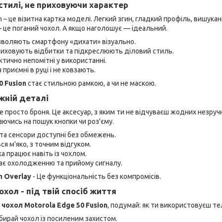
стилі, не приховуючи характер
 – це візитна картка моделі. Легкий згин, гладкий профіль, вишукані
– це поганий чохол. А якщо наголошує — ідеальний.
зволяють смартфону «дихати» візуально.
риховують відбитки та підкреслюють діловий стиль.
ктично непомітні у використанні.
 приємні в руці і не ковзають.
0 Fusion
стає стильною рамкою, а чи не маскою.
ожній деталі
е просто броня. Це аксесуар, з яким ти не відчуваєш жодних незруч
аючись на пошук кнопки чи роз'єму.
и та сенсори доступні без обмежень.
ся м'яко, з точним відгуком.
а працює навіть із чохлом.
жає охолодженню та прийому сигналу.
n Overlay
- Це функціональність без компромісів.
охол - під твій спосіб життя
 чохол Motorola Edge 50 Fusion
, подумай: як ти використовуєш 
ибирай чохол із посиленим захистом.