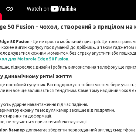
ge 50 Fusion - чохол, створений з прицілом на
Edge 50 Fusion
- Це не просто мобільний пристрій. Це тонка грань 
 кожен вигин корпусу продуманий до дрібниць. З таким гаджетом х
солоджуватися кожним моментом без страху впустити або пошкод
хол для Motorola Edge 50 Fusion
.
хищає, підкреслює дизайн і робить використання телефону ще приє
т у динамічному ритмі життя
це постійний супутник. Він подорожує з тобою містом, бере участь у
Але він все ще залишається тендітним. Саме тому надійний чохол 
жують ударне навантаження під час падіння.
периметру екрану та модуля камер захищає від подряпин.
до стирання та деформації.
о, не зсувається при активній експлуатації.
sion бампер
допомагає зберегти первозданний вигляд смартфона 