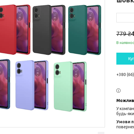
779 ₴
В наявнос
Ку
+380 (66
У компан
будь-яки
повернен