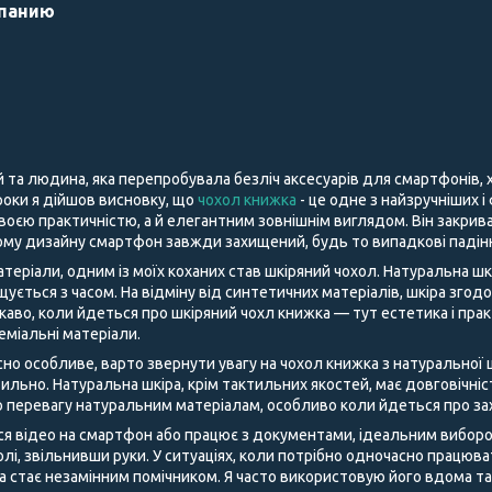
мпанию
й та людина, яка перепробувала безліч аксесуарів для смартфонів,
і роки я дійшов висновку, що
чохол книжка
- це одне з найзручніших і
воєю практичністю, а й елегантним зовнішнім виглядом. Він закрива
му дизайну смартфон завжди захищений, будь то випадкові падіння
теріали, одним із моїх коханих став шкіряний чохол. Натуральна шк
щується з часом. На відміну від синтетичних матеріалів, шкіра згод
аво, коли йдеться про шкіряний чохл книжка — тут естетика і пра
преміальні матеріали.
но особливе, варто звернути увагу на чохол книжка з натуральної ш
ильно. Натуральна шкіра, крім тактильних якостей, має довговічні
 перевагу натуральним матеріалам, особливо коли йдеться про за
ся відео на смартфон або працює з документами, ідеальним виборо
лі, звільнивши руки. У ситуаціях, коли потрібно одночасно працюв
ка стає незамінним помічником. Я часто використовую його вдома т