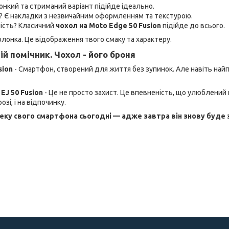
Тонкий та стриманий варіант підійде ідеально.
? Є накладки з незвичайним оформленням та текстурою.
ність? Класичний
чохол на Moto Edge 50 Fusion
підійде до всього.
олонка. Це відображення твого смаку та характеру.
ій помічник. Чохол - його броня
sion
- Смартфон, створений для життя без зупинок. Але навіть най
EJ 50 Fusion
- Це не просто захист. Це впевненість, що улюблений
розі, і на відпочинку.
еку свого смартфона сьогодні — адже завтра він знову буде 