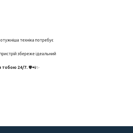
потужніша техніка потребує
 пристрій збереже ідеальний
з тобою 24/7.
🛡📲✨