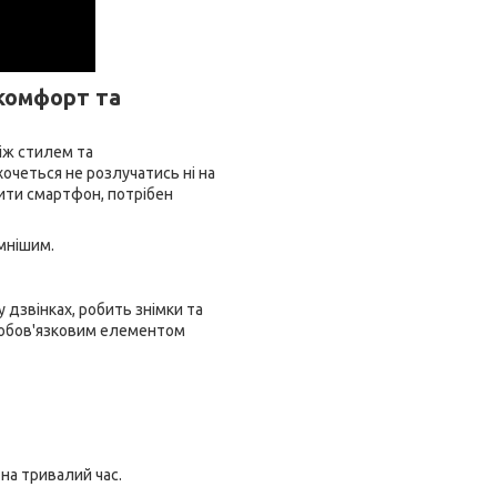
 комфорт та
між стилем та
очеться не розлучатись ні на
ити смартфон, потрібен
мнішим.
 дзвінках, робить знімки та
є обов'язковим елементом
на тривалий час.