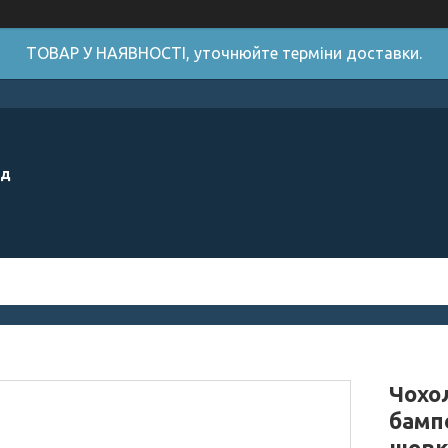
ТОВАР У НАЯВНОСТІ, уточнюйте терміни доставки.
ід
Чохол
бамп
шовк