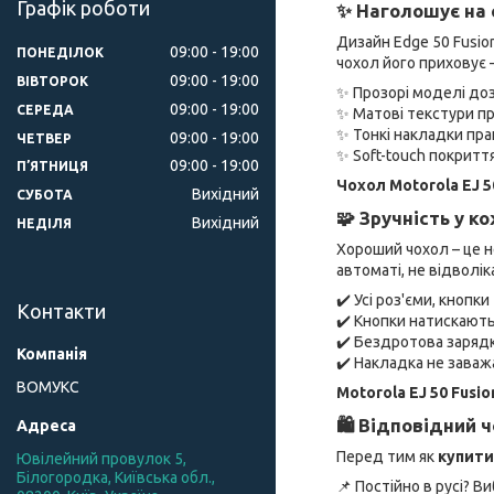
Графік роботи
✨ Наголошує на 
Дизайн Edge 50 Fusion
09:00
19:00
ПОНЕДІЛОК
чохол його приховує 
09:00
19:00
ВІВТОРОК
✨ Прозорі моделі до
09:00
19:00
СЕРЕДА
✨ Матові текстури п
✨ Тонкі накладки пра
09:00
19:00
ЧЕТВЕР
✨ Soft-touch покриття
09:00
19:00
ПʼЯТНИЦЯ
Чохол Motorola EJ 5
Вихідний
СУБОТА
🧩 Зручність у к
Вихідний
НЕДІЛЯ
Хороший чохол – це н
автоматі, не відволік
✔️ Усі роз'єми, кнопк
Контакти
✔️ Кнопки натискають
✔️ Бездротова зарядк
✔️ Накладка не зава
ВОМУКС
Motorola EJ 50 Fusio
🛍 Відповідний ч
Перед тим як
купити
Ювілейний провулок 5,
Білогородка, Київська обл.,
📌 Постійно в русі? В