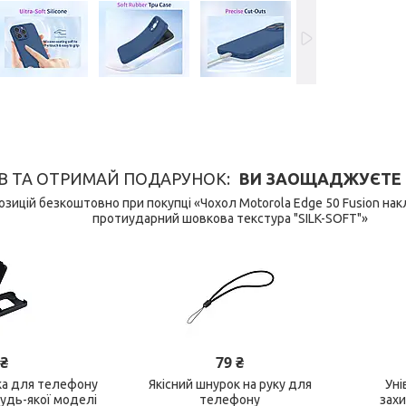
В ТА ОТРИМАЙ ПОДАРУНОК
ВИ ЗАОЩАДЖУЄТЕ 149
зицій безкоштовно при покупці «Чохол Motorola Edge 50 Fusion н
протиударний шовкова текстура "SILK-SOFT"»
 ₴
79 ₴
ка для телефону
Якісний шнурок на руку для
Уні
будь-якої моделі
телефону
зах