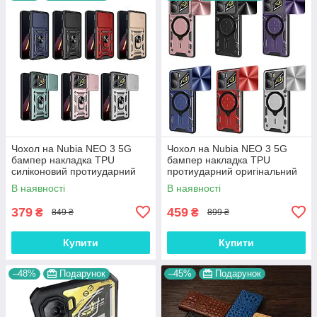
Чохол на Nubia NEO 3 5G
Чохол на Nubia NEO 3 5G
бампер накладка TPU
бампер накладка TPU
силіконовий протиударний
протиударний оригінальний
оригінальний з підставкою
"SPACE CASE"
В наявності
В наявності
"ROG-ARMOR"
379
459
₴
₴
849 ₴
899 ₴
Купити
Купити
–48%
Подарунок
–45%
Подарунок