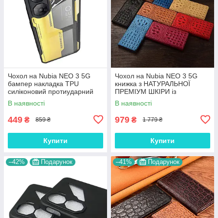
Чохол на Nubia NEO 3 5G
Чохол на Nubia NEO 3 5G
бампер накладка TPU
книжка з НАТУРАЛЬНОЇ
силіконовий протиударний
ПРЕМІУМ ШКІРИ із
прозорий оригінальний
підставкою протиударний
В наявності
В наявності
"XUNDD"
магнітний 3D "CROCOHEAD"
449
979
₴
₴
859 ₴
1 779 ₴
Купити
Купити
–42%
Подарунок
–41%
Подарунок