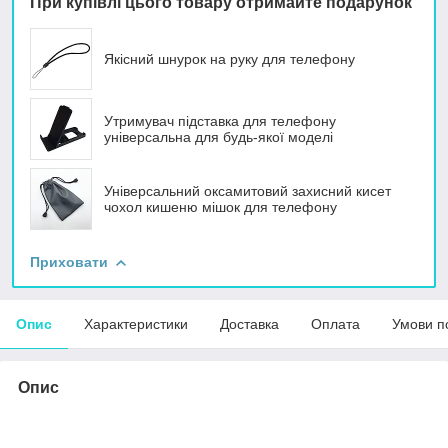
При купівлі цього товару отримайте подарунок
Якісний шнурок на руку для телефону
Утримувач підставка для телефону
універсальна для будь-якої моделі
Універсальний оксамитовий захисний кисет
чохол кишеню мішок для телефону
Приховати
Опис
Характеристики
Доставка
Оплата
Умови п
Опис