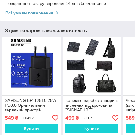
Повернення товару впродовж 14 днів безкоштовно
Всі умови повернення
З цим товаром також замовляють
SAMSUNG EP-T2510 25W
Колекція виробів зі шкіри із
Чохо
PD3.0 Оригінальний
тиснення під крокодила
(клю
зарядний пристрій
"SIGNATURE"
шкір
(зарядка зарядне)
549
499
589
₴
₴
1 049 ₴
800 ₴
Купити
Купити