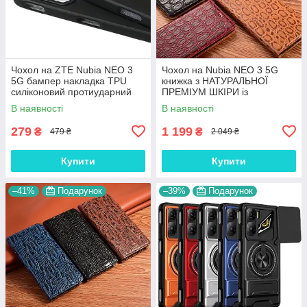
Чохол на ZTE Nubia NEO 3
Чохол на Nubia NEO 3 5G
5G бампер накладка TPU
книжка з НАТУРАЛЬНОЇ
силіконовий протиударний
ПРЕМІУМ ШКІРИ із
прозорий оригінальний "W-
підставкою протиударний
В наявності
В наявності
SHEILD"
магнітний "JACOSA"
279
1 199
₴
₴
479 ₴
2 049 ₴
Купити
Купити
–41%
Подарунок
–39%
Подарунок