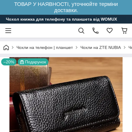
ТОВАР У НАЯВНОСТІ, уточнюйте терміни
доставки.
Чохол книжка для телефону та планшета від WOMUX
Чохли на телефон | планшет
Чохли на ZTE NUBIA
Ч
–20%
Подарунок