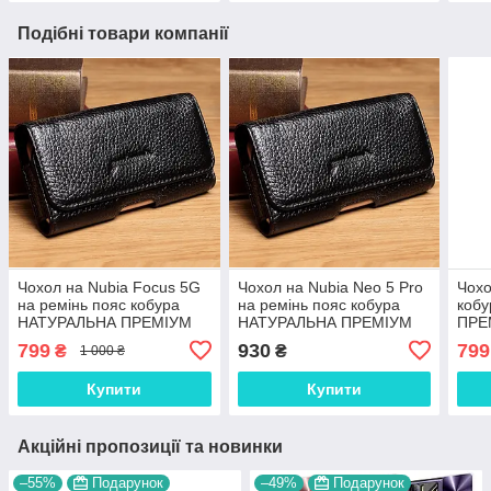
Подібні товари компанії
Чохол на Nubia Focus 5G
Чохол на Nubia Neo 5 Pro
Чохо
на ремінь пояс кобура
на ремінь пояс кобура
коб
НАТУРАЛЬНА ПРЕМІУМ
НАТУРАЛЬНА ПРЕМІУМ
ПРЕ
ШКІРА "FLOTAR"
ШКІРА "FLOTAR"
тел
799
930
799
₴
₴
1 000 ₴
5 / 
Купити
Купити
Акційні пропозиції та новинки
–55%
Подарунок
–49%
Подарунок