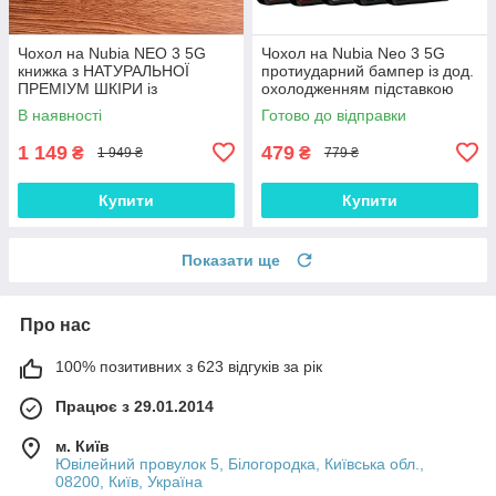
Чохол на Nubia NEO 3 5G
Чохол на Nubia Neo 3 5G
книжка з НАТУРАЛЬНОЇ
протиударний бампер із дод.
ПРЕМІУМ ШКІРИ із
охолодженням підставкою
підставкою протиударний
тримачем і захистом камери
В наявності
Готово до відправки
магнітний "DRAGON"
"BOOST ARMOR"
1 149
479
₴
₴
1 949 ₴
779 ₴
Купити
Купити
Показати ще
Про нас
100% позитивних з 623 відгуків за рік
Працює з 29.01.2014
м. Київ
Ювілейний провулок 5, Білогородка, Київська обл.,
08200, Київ, Україна