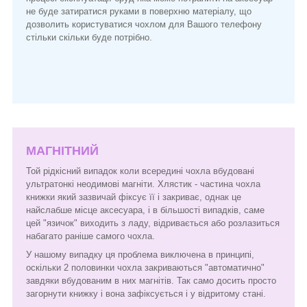
не буде затиратися руками в поверхню матеріалу, що
дозволить користуватися чохлом для Вашого телефону
стільки скільки буде потрібно.
МАГНІТНИЙ
Той рідкісний випадок коли всередині чохла вбудовані
ультратонкі неодимові магніти. Хлястик - частина чохла
книжки який зазвичай фіксує її і закриває, однак це
найслабше місце аксесуара, і в більшості випадків, саме
цей "язичок" виходить з ладу, відривається або розлазиться
набагато раніше самого чохла.
У нашому випадку ця проблема виключена в принципі,
оскільки 2 половинки чохла закриваються "автоматично"
завдяки вбудованим в них магнітів. Так само досить просто
загорнути книжку і вона зафіксується і у відритому стані.