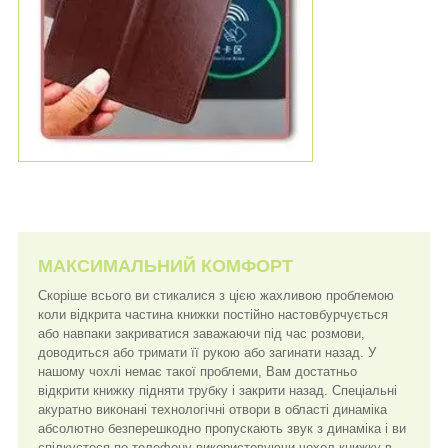
МАКСИМАЛЬНИЙ КОМФОРТ
Скоріше всього ви стикалися з цією жахливою проблемою
коли відкрита частина книжки постійно настовбурчується
або навпаки закриватися заважаючи під час розмови,
доводиться або тримати її рукою або загинати назад. У
нашому чохлі немає такої проблеми, Вам достатньо
відкрити книжку підняти трубку і закрити назад. Спеціальні
акуратно виконані технологічні отвори в області динаміка
абсолютно безперешкодно пропускають звук з динаміка і ви
спілкуєтеся по телефону використовуючи чохол книжку в