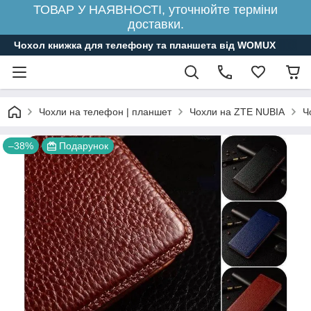
ТОВАР У НАЯВНОСТІ, уточнюйте терміни
доставки.
Чохол книжка для телефону та планшета від WOMUX
Чохли на телефон | планшет
Чохли на ZTE NUBIA
Ч
–38%
Подарунок