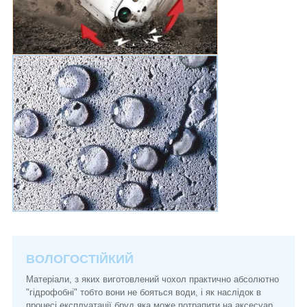
ВОЛОГОСТІЙКИЙ
Матеріали, з яких виготовлений чохол практично абсолютно
"гідрофобні" тобто вони не бояться води, і як наслідок в
процесі експлуатації бруд яка може потрапити на аксесуар