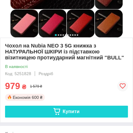
Чохол на Nubia NEO 3 5G книжка з
НАТУРАЛЬНОЇ ШКІРИ із підставкою
візитницею протиударний магнітний "BULL"
В наявності
Код: 5251828
Роздріб
979
₴
1 579 ₴
Економія
600 ₴
Купити