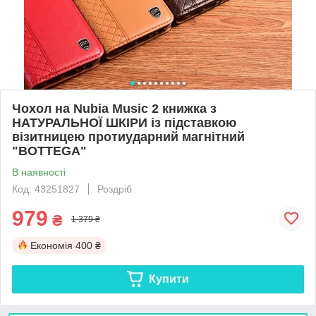
Чохол на Nubia Music 2 книжка з
НАТУРАЛЬНОЇ ШКІРИ із підставкою
візитницею протиударний магнітний
"BOTTEGA"
В наявності
Код: 43251827
Роздріб
979
₴
1 379 ₴
Економія
400 ₴
Купити