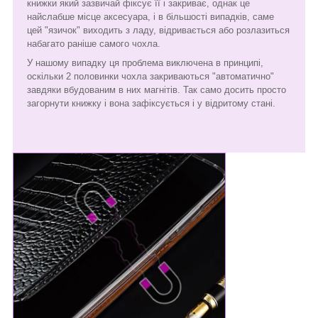
книжки який зазвичай фіксує її і закриває, однак це
найслабше місце аксесуара, і в більшості випадків, саме
цей "язичок" виходить з ладу, відривається або розлазиться
набагато раніше самого чохла.
У нашому випадку ця проблема виключена в принципі,
оскільки 2 половинки чохла закриваються "автоматично"
завдяки вбудованим в них магнітів. Так само досить просто
загорнути книжку і вона зафіксується і у відритому стані.