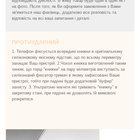
відповідають дійсності. В живу товар буде один в один як і
на фото. Після того, як Ви оформите замовлення з Вами
зв'яжеться наш фахівець, додатково все розповість та
відповість на всі ваші запитання і деталі.
ПРОТИУДАРНИЙ
1. Телефон фіксується всередині книжки в оригінальному
силіконовому якісному підставі, що по всьому периметру
захищає Ваш пристрій. 2.Чохол книжка виготовлений таким
чином, що торці "книжки" на пару міліметрів виступають за
силіконовий фіксатор-тримач в якому зафіксовано Ваше
пристрої, тобто при падінні буде додатковий "буфер"
захисту. 3. Ультратонкі магніти які тримають "книжку" в
закритому стані, при падінні не дозволять їй мимоволі
розкритися.