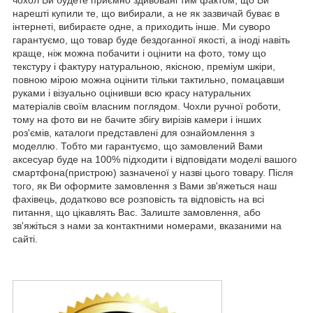
нарешті купили те, що вибирали, а не як зазвичай буває в
інтернеті, вибираєте одне, а приходить інше. Ми суворо
гарантуємо, що товар буде бездоганної якості, а іноді навіть
краще, ніж можна побачити і оцінити на фото, тому що
текстуру і фактуру натуральною, якісною, преміум шкіри,
повною мірою можна оцінити тільки тактильно, помацавши
руками і візуально оцінивши всю красу натуральних
матеріалів своїм власним поглядом. Чохли ручної роботи,
тому на фото ви не бачите збігу вирізів камери і інших
роз'ємів, каталоги представлені для ознайомлення з
моделлю. Тобто ми гарантуємо, що замовлений Вами
аксесуар буде на 100% підходити і відповідати моделі вашого
смартфона(пристрою) зазначеної у назві цього товару. Після
того, як Ви оформите замовлення з Вами зв'яжеться наш
фахівець, додатково все розповість та відповість на всі
питання, що цікавлять Вас. Залиште замовлення, або
зв'яжіться з нами за контактними номерами, вказаними на
сайті.