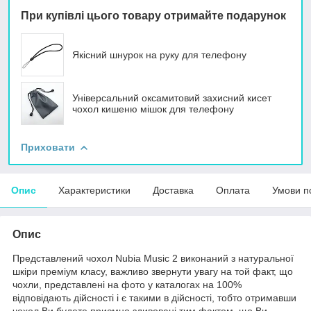
При купівлі цього товару отримайте подарунок
Якісний шнурок на руку для телефону
Універсальний оксамитовий захисний кисет
чохол кишеню мішок для телефону
Приховати
Опис
Характеристики
Доставка
Оплата
Умови п
Опис
Представлений чохол Nubia Music 2 виконаний з натуральної
шкіри преміум класу, важливо звернути увагу на той факт, що
чохли, представлені на фото у каталогах на 100%
відповідають дійсності і є такими в дійсності, тобто отримавши
чохол Ви будете приємно здивовані тим фактом, що Ви