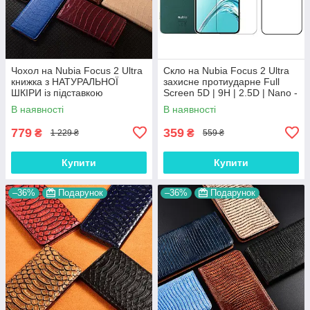
Чохол на Nubia Focus 2 Ultra
Скло на Nubia Focus 2 Ultra
книжка з НАТУРАЛЬНОЇ
захисне протиударне Full
ШКІРИ із підставкою
Screen 5D | 9H | 2.5D | Nano -
візитницею протиударний
покриття "HYPER
В наявності
В наявності
магнітний "LUXOR"
PROTECTOR"
779
359
₴
₴
1 229 ₴
559 ₴
Купити
Купити
–36%
Подарунок
–36%
Подарунок