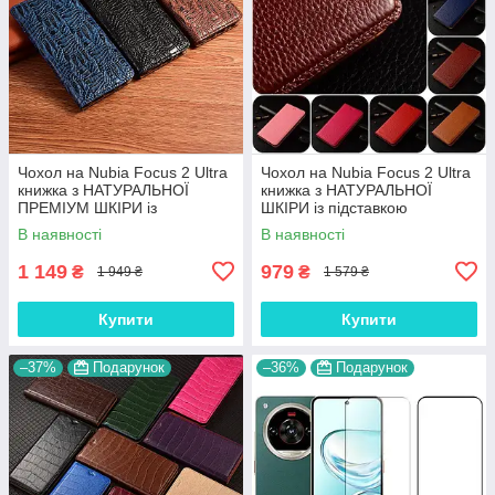
Чохол на Nubia Focus 2 Ultra
Чохол на Nubia Focus 2 Ultra
книжка з НАТУРАЛЬНОЇ
книжка з НАТУРАЛЬНОЇ
ПРЕМІУМ ШКІРИ із
ШКІРИ із підставкою
підставкою протиударний
візитницею протиударний
В наявності
В наявності
магнітний "DRAGON"
магнітний "BULL"
1 149
979
₴
₴
1 949 ₴
1 579 ₴
Купити
Купити
–37%
Подарунок
–36%
Подарунок