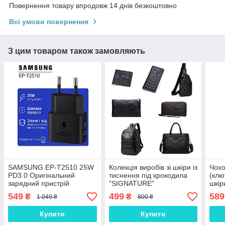
Повернення товару впродовж 14 днів безкоштовно
Всі умови повернення
З цим товаром також замовляють
SAMSUNG EP-T2510 25W
Колекція виробів зі шкіри із
Чохо
PD3.0 Оригінальний
тиснення під крокодила
(клю
зарядний пристрій
"SIGNATURE"
шкір
(зарядка зарядне)
549
499
589
₴
₴
1 049 ₴
800 ₴
Купити
Купити