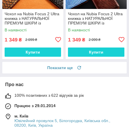
Чохол на Nubia Focus 2 Ultra
Чохол на Nubia Focus 2 Ultra
книжка з НАТУРАЛЬНОЇ
книжка з НАТУРАЛЬНОЇ
ПРЕМІУМ ШКІРИ із
ПРЕМІУМ ШКІРИ із
підставкою протиударний
підставкою протиударний
В наявності
В наявності
магнітний "PYTHON"
магнітний "VARAN"
1 349
1 349
₴
₴
2 099 ₴
2 099 ₴
Купити
Купити
Показати ще
Про нас
100% позитивних з 622 відгуків за рік
Працює з 29.01.2014
м. Київ
Ювілейний провулок 5, Білогородка, Київська обл.,
08200, Київ, Україна