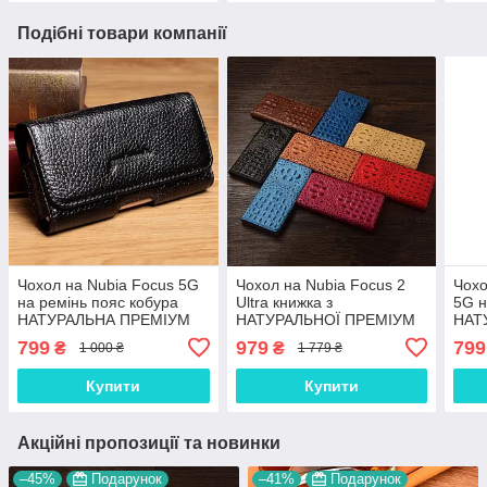
Подібні товари компанії
Чохол на Nubia Focus 5G
Чохол на Nubia Focus 2
Чохо
на ремінь пояс кобура
Ultra книжка з
5G н
НАТУРАЛЬНА ПРЕМІУМ
НАТУРАЛЬНОЇ ПРЕМІУМ
НАТ
ШКІРА "FLOTAR"
ШКІРИ із підставкою
ШКІ
799
979
799
₴
₴
1 000 ₴
1 779 ₴
протиударний магнітний
3D "CROCOHEAD"
Купити
Купити
Акційні пропозиції та новинки
–45%
Подарунок
–41%
Подарунок