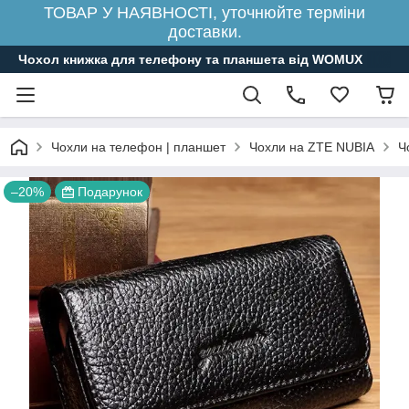
ТОВАР У НАЯВНОСТІ, уточнюйте терміни
доставки.
Чохол книжка для телефону та планшета від WOMUX
Чохли на телефон | планшет
Чохли на ZTE NUBIA
Ч
–20%
Подарунок