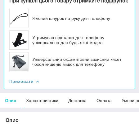
При купівлі цього товару отримайте подарунок
Якісний шнурок на руку для телефону
Утримувач підставка для телефону
універсальна для будь-якої моделі
Універсальний оксамитовий захисний кисет
чохол кишеню мішок для телефону
Приховати
Опис
Характеристики
Доставка
Оплата
Умови п
Опис