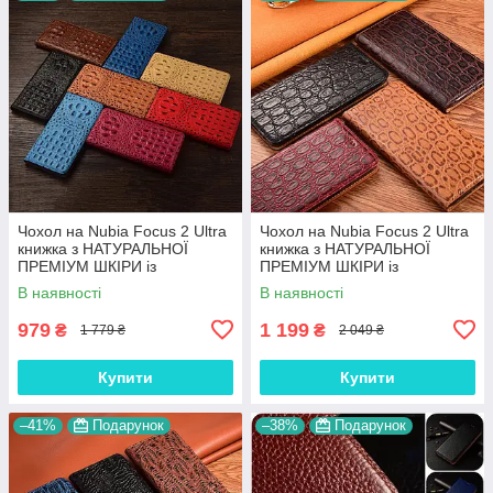
Чохол на Nubia Focus 2 Ultra
Чохол на Nubia Focus 2 Ultra
книжка з НАТУРАЛЬНОЇ
книжка з НАТУРАЛЬНОЇ
ПРЕМІУМ ШКІРИ із
ПРЕМІУМ ШКІРИ із
підставкою протиударний
підставкою протиударний
В наявності
В наявності
магнітний 3D "CROCOHEAD"
магнітний "JACOSA"
979
1 199
₴
₴
1 779 ₴
2 049 ₴
Купити
Купити
–41%
Подарунок
–38%
Подарунок