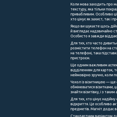
Коли мова заходить про ма
текстуру, яка тільки покра
привабливим. Особливо цік
хто цінує як захист, так і 
Якщо ви шукаєте щось дійс
й виглядає надзвичайно ст
Особисто я завжди віддаю
Для тих, хто часто дивить
розмістити телефон на сто
на телефоні, така підстав
пристроєм.
Ще одним важливим аспекто
відділенням для карток, т
неймовірно зручно, коли п
Чохол із візитницею — ще 
обмінюватися візитками, 
знайти візитівку, і з таки
Для тих, хто цінує надійну
відкриття. Це особливо ак
предметів. Магніт додає 
Стандартним варіантом для