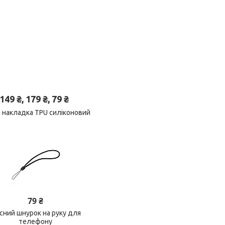
 ₴, 179 ₴, 79 ₴
р накладка TPU силіконовий
79 ₴
існий шнурок на руку для
телефону