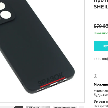
SHEI
579 ₴
В наявнос
Ку
+380 (66
У компан
будь-яки
повернен