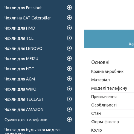
Чохли для Fossibot
Чохли на CAT Caterpillar
Чохли для HMD
Чохли для TCL
Ха
Чохли для LENOVO
Чохли для MEIZU
Основні
Чохли для HTC
Країна виробник
Чохли для AGM
Матеріал
Моделі телефону
Чохли для WIKO
Призначення
Чохли для TECLAST
Особливості
Чохли для AMAZON
Стан
Сумки для телефонів
Форм-фактор
Чохол для будь-якої моделі
Колір