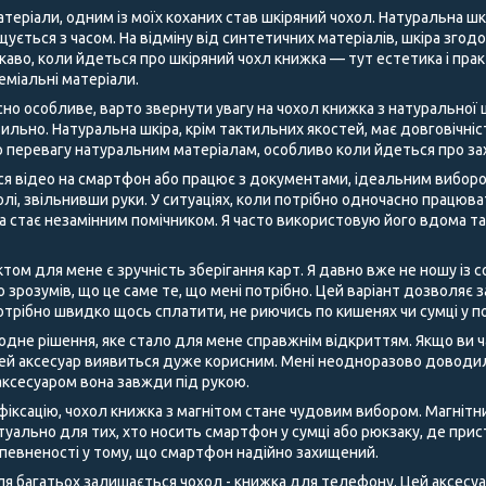
теріали, одним із моїх коханих став шкіряний чохол. Натуральна шк
щується з часом. На відміну від синтетичних матеріалів, шкіра згод
аво, коли йдеться про шкіряний чохл книжка — тут естетика і пра
преміальні матеріали.
но особливе, варто звернути увагу на чохол книжка з натуральної ш
ильно. Натуральна шкіра, крім тактильних якостей, має довговічні
 перевагу натуральним матеріалам, особливо коли йдеться про за
ся відео на смартфон або працює з документами, ідеальним виборо
лі, звільнивши руки. У ситуаціях, коли потрібно одночасно працюв
ка стає незамінним помічником. Я часто використовую його вдома т
м для мене є зручність зберігання карт. Я давно вже не ношу із со
о зрозумів, що це саме те, що мені потрібно. Цей варіант дозволяє
отрібно швидко щось сплатити, не риючись по кишенях чи сумці у п
одне рішення, яке стало для мене справжнім відкриттям. Якщо ви ч
цей аксесуар виявиться дуже корисним. Мені неодноразово доводил
м аксесуаром вона завжди під рукою.
 фіксацію, чохол книжка з магнітом стане чудовим вибором. Магнітн
туально для тих, хто носить смартфон у сумці або рюкзаку, де прис
впевненості у тому, що смартфон надійно захищений.
 багатьох залишається чохол - книжка для телефону. Цей аксесуар