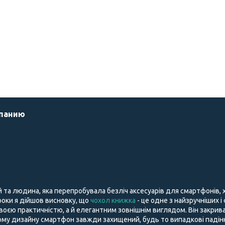
мпанию
й та людина, яка перепробувала безліч аксесуарів для смартфонів,
і роки я дійшов висновку, що
чохол книжка
- це одне з найзручніших і
воєю практичністю, а й елегантним зовнішнім виглядом. Він закрива
му дизайну смартфон завжди захищений, будь то випадкові падіння