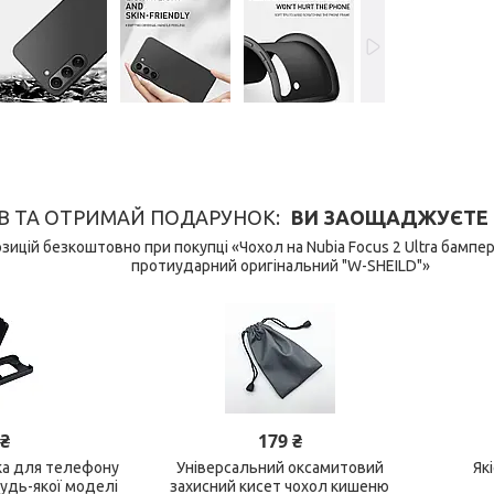
В ТА ОТРИМАЙ ПОДАРУНОК
ВИ ЗАОЩАДЖУЄТЕ 149
ицій безкоштовно при покупці «Чохол на Nubia Focus 2 Ultra бампе
протиударний оригінальний "W-SHEILD"»
 ₴
179 ₴
ка для телефону
Універсальний оксамитовий
Як
будь-якої моделі
захисний кисет чохол кишеню