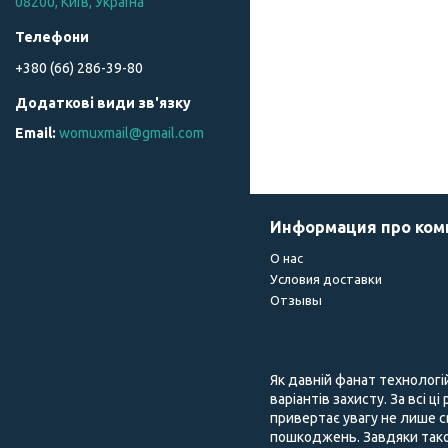
08200, Київ, Україна
+380 (66) 286-39-80
womuxmail@gmail.com
Информация про ко
О нас
Условия доставки
Отзывы
Як давній фанат технологі
варіантів захисту. За всі ц
привертає увагу не лише с
пошкоджень. Завдяки тако