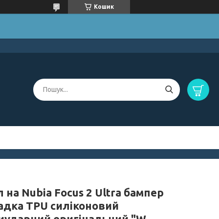
Кошик
 на Nubia Focus 2 Ultra бампер
адка TPU силіконовий
иударний оригінальний "W-