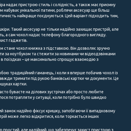
іра надає пристрою стиль і солідність, а також має приємну
ом набуває унікальної патини, роблячи аксесуар ще більш
ктичність найкраще поєднуються. Цей варіант підходить тим,
кіри. Такий аксесуар не тільки надійно захищає пристрій, але
сть, а сам чохол надає телефону благородного вигляду.
хист гаджетів.
м стане чохол книжка з підставкою. Він дозволяє зручно
ати за ноутбуком та стежити за новинами чи відеодзвінками
а в поїздках – це максимально спрощує взаємодію з
бою традиційний гаманець, і коли я вперше побачив чохол із
 завжди тримати під рукою банківські картки чи документи. Це
ошуках картки.
асто буваєте на ділових зустрічах або просто любите
ося потрапляти у ситуації, коли потрібно було швидко
ий замок надійно фіксує кришку, запобігаючи її випадковому
трій може легко відкритися, коли торкається інших
 простий, але надійний, що забезпечує захист пристрою з