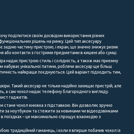
 хочу поділитися своїм досвідом використання різних
 функціональних рішень на ринку. Цей тип аксесуару
є задню частину пристрою, і екран, що значно знижує ризик
 або контакти з гострими предметами в кишені або сумці.
іра надає пристрою стиль і солідність, а також має приємну
ом набуває унікальної патини, роблячи аксесуар ще більш
ктичність найкраще поєднуються. Цей варіант підходить тим,
кіри. Такий аксесуар не тільки надійно захищає пристрій, але
сть, а сам чохол надає телефону благородного вигляду.
хист гаджетів.
м стане чохол книжка з підставкою. Він дозволяє зручно
ати за ноутбуком та стежити за новинами чи відеодзвінками
а в поїздках – це максимально спрощує взаємодію з
бою традиційний гаманець, і коли я вперше побачив чохол із