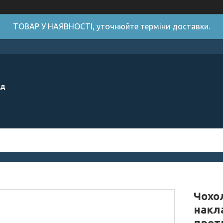
ТОВАР У НАЯВНОСТІ, уточнюйте терміни доставки.
ід
Чохол
накл
прот