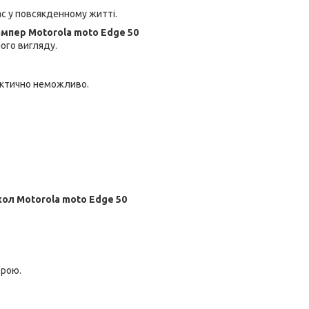
ас у повсякденному житті.
мпер Motorola moto Edge 50
ого вигляду.
актично неможливо.
ол Motorola moto Edge 50
трою.