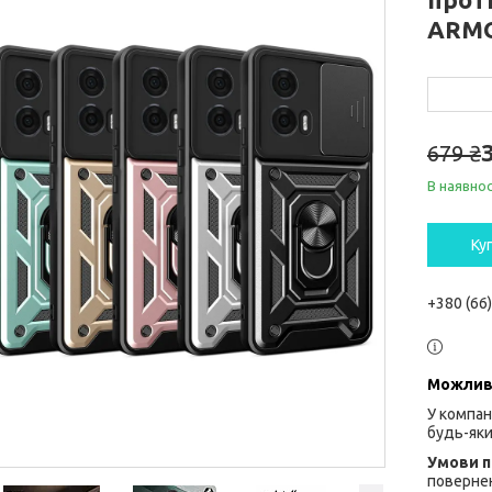
ARM
679 ₴
В наявнос
Ку
+380 (66
У компан
будь-яки
повернен