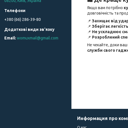
08200, Київ, Україна
Якщо вам потрібно
ку
довговічність та про
+380 (66) 286-39-80
📌
Захищає від удар
📌
Зберігає легкіст
📌
Не ускладнює см
📌
Розроблений спец
womuxmail@gmail.com
Не чекайте, доки ва
служби свого гадже
Информация про ко
О нас