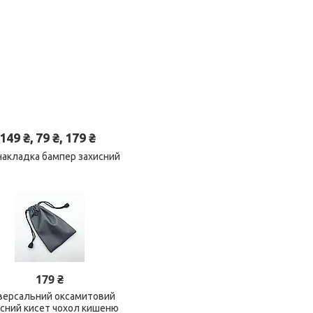
 ₴, 79 ₴, 179 ₴
 накладка бампер захисний
179 ₴
версальний оксамитовий
исний кисет чохол кишеню