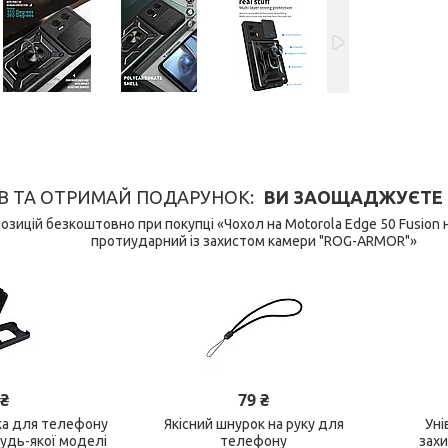
В ТА ОТРИМАЙ ПОДАРУНОК
ВИ ЗАОЩАДЖУЄТЕ 149
озицій безкоштовно при покупці «Чохол на Motorola Edge 50 Fusion
протиударний із захистом камери "ROG-ARMOR"»
 ₴
79 ₴
ка для телефону
Якісний шнурок на руку для
Уні
будь-якої моделі
телефону
зах