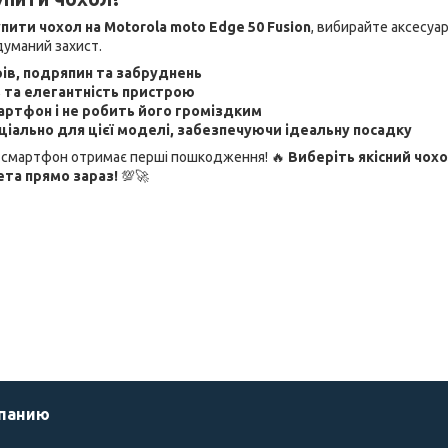
пити чохол на Motorola moto Edge 50 Fusion
, вибирайте аксесуар
думаний захист.
ів, подряпин та забруднень
ь та елегантність пристрою
артфон і не робить його громіздким
іально для цієї моделі, забезпечуючи ідеальну посадку
ш смартфон отримає перші пошкодження! 🔥
Виберіть якісний чох
та прямо зараз!
💯🚀
мпанию