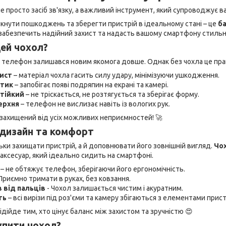
 просто засіб зв'язку, а важливий інструмент, який супроводжує в
кнути пошкоджень та зберегти пристрій в ідеальному стані – це
ба
р забезпечить надійний захист та надасть вашому смартфону стильн
цей чохол?
о телефон залишався новим якомога довше. Однак без чохла це пр
ист
– матеріал чохла гасить силу удару, мінімізуючи ушкодження.
ртик
– запобігає появі подряпин на екрані та камері.
стійкий
– не тріскається, не розтягується та зберігає форму.
ерхня
– телефон не вислизає навіть із вологих рук.
захищений від усіх можливих неприємностей! 🚀
 дизайн та комфорт
ьки захищати пристрій, а й доповнювати його зовнішній вигляд.
Чох
аксесуар, який ідеально сидить на смартфоні.
– не обтяжує телефон, зберігаючи його ергономічність.
Приємно тримати в руках, без ковзання.
в від пальців
- Чохол залишається чистим і акуратним.
ть
– всі вирізи під роз'єми та камеру збігаються з елементами прис
ідійде тим, хто цінує баланс між захистом та зручністю 😍
упити чохол?