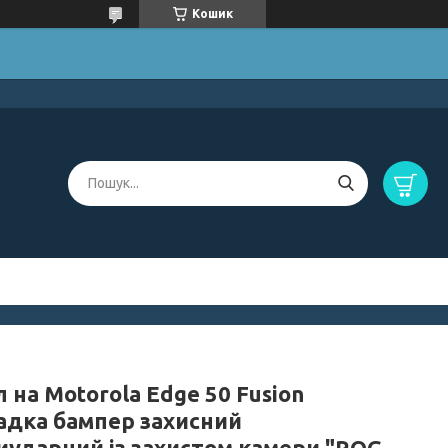
Кошик
 на Motorola Edge 50 Fusion
адка бампер захисний
иударний із захистом камери "ROG-