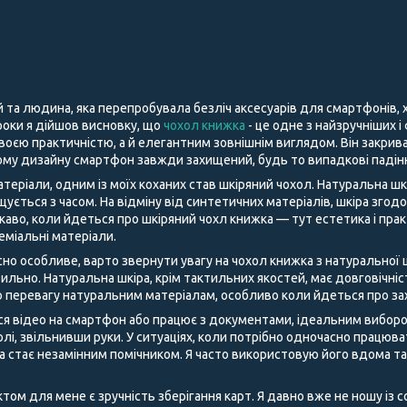
й та людина, яка перепробувала безліч аксесуарів для смартфонів,
і роки я дійшов висновку, що
чохол книжка
- це одне з найзручніших і
воєю практичністю, а й елегантним зовнішнім виглядом. Він закрива
му дизайну смартфон завжди захищений, будь то випадкові падіння
теріали, одним із моїх коханих став шкіряний чохол. Натуральна шк
щується з часом. На відміну від синтетичних матеріалів, шкіра згод
аво, коли йдеться про шкіряний чохл книжка — тут естетика і пра
преміальні матеріали.
но особливе, варто звернути увагу на чохол книжка з натуральної ш
ильно. Натуральна шкіра, крім тактильних якостей, має довговічні
 перевагу натуральним матеріалам, особливо коли йдеться про за
ся відео на смартфон або працює з документами, ідеальним виборо
лі, звільнивши руки. У ситуаціях, коли потрібно одночасно працюв
ка стає незамінним помічником. Я часто використовую його вдома т
м для мене є зручність зберігання карт. Я давно вже не ношу із со