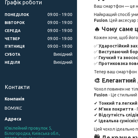
Графік роботи
Ваш смартфон — це не
Найкращий спосіб уни
09:00
19:00
ПОНЕДІЛОК
Fusion
. Цей аксесуа
09:00
19:00
ВІВТОРОК
🔥 Чому саме 
09:00
19:00
СЕРЕДА
Кожен хоче, щоб йог
09:00
19:00
ЧЕТВЕР
✅
Ударостійкий зах
09:00
19:00
ПʼЯТНИЦЯ
✅
Виступаючий бо
Вихідний
СУБОТА
✅
Гнучкий та зносо
Вихідний
НЕДІЛЯ
✅
Протиковзка пов
Тепер ваш смартфон 
🎨 Елегантний
Контакти
Чохол повинен не тіл
Fusion
- Це стильний 
✔
Тонкий та легкий
ВОМУКС
✔
М'яке покриття
- 
✔
Відсутність сліді
✔
Ідеальна сумісніс
Ювілейний провулок 5,
Цей чохол ідеально п
Білогородка, Київська обл.,
🛍 Де краще к