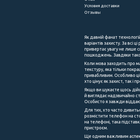
Условия доставки
Отзывы
Як давній фанат технологі
варіантів захисту. За всі ц
привертає увагу не лише с
пошкоджень. Завдяки тако
Коли мова заходить про ма
текстуру, яка тільки покра
привабливим. Особливо цік
хто цінує як захист, так і 
Якщо ви шукаєте щось дійс
й виглядає надзвичайно ст
Особисто я завжди віддаю
Для тих, хто часто дивить
розмістити телефон на сто
на телефоні, така підстав
пристроєм.
Ще одним важливим аспекто