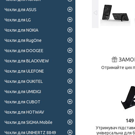
Чохли для ASUS
Чохли для LG
Чохли для NOKIA
Чохли для RugOne
Чохли для DOOGEE
ЗАМО
Чохли для BLACKVIEW
Отримайте цих п
Чохли для ULEFONE
Чохли для OUKITEL
Чохли для UMIDIGI
Чохли для CUBOT
Чохли для HOTWAV
149
Чохли для SIGMA Mobile
Утримувач підстав
Чохли для UNIHERTZ 8849
універсальна для 