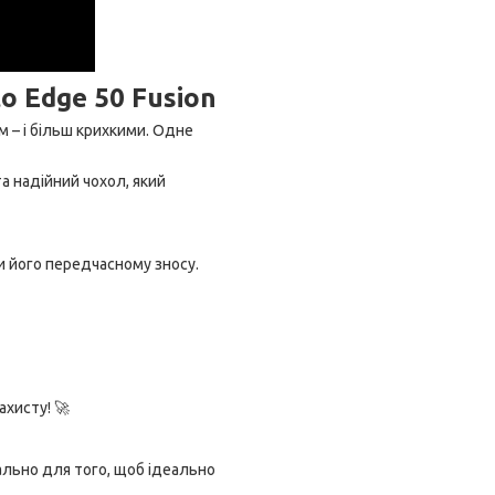
o Edge 50 Fusion
 – і більш крихкими. Одне
а надійний чохол, який
и його передчасному зносу.
хисту! 🚀
ально для того, щоб ідеально