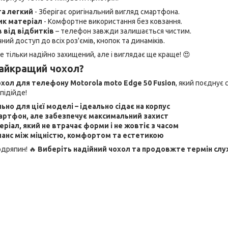
та легкий
- Зберігає оригінальний вигляд смартфона.
ик матеріал
- Комфортне використання без ковзання.
в від відбитків
– телефон завжди залишається чистим.
чний доступ до всіх роз'ємів, кнопок та динаміків.
 тільки надійно захищений, але і виглядає ще краще! 😍
найкращий чохол?
охол для телефону Motorola moto Edge 50 Fusion
, який поєднує 
підійде!
ьно для цієї моделі – ідеально сідає на корпус
артфон, але забезпечує максимальний захист
ріал, який не втрачає форми і не жовтіє з часом
анс між міцністю, комфортом та естетикою
одряпин! 🔥
Виберіть надійний чохол та продовжте термін сл