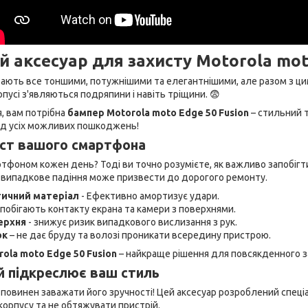
й аксесуар для захисту Motorola mot
ають все тоншими, потужнішими та елегантнішими, але разом з цим
рпусі з'являються подряпини і навіть тріщини. 😨
, вам потрібна
бампер Motorola moto Edge 50 Fusion
– стильний т
від усіх можливих пошкоджень!
ист вашого смартфона
тфоном кожен день? Тоді ви точно розумієте, як важливо запобігт
е випадкове падіння може призвести до дорогого ремонту.
тичний матеріал
- Ефективно амортизує удари.
апобігають контакту екрана та камери з поверхнями.
ерхня
- знижує ризик випадкового вислизання з рук.
ок
– не дає бруду та волозі проникати всередину пристрою.
ola moto Edge 50 Fusion
– найкраще рішення для повсякденного за
ий підкреслює ваш стиль
повинен заважати його зручності! Цей аксесуар розроблений спеці
орпусу та не обтяжувати пристрій.