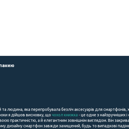
мпанию
й та людина, яка перепробувала безліч аксесуарів для смартфонів,
і роки я дійшов висновку, що
чохол книжка
- це одне з найзручніших і
воєю практичністю, а й елегантним зовнішнім виглядом. Він закрива
му дизайну смартфон завжди захищений, будь то випадкові падіння