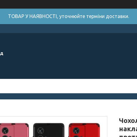
ТОВАР У НАЯВНОСТІ, уточнюйте терміни доставки.
ід
Чохол
накл
прот