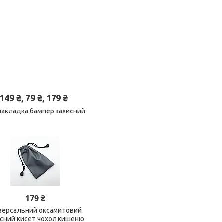
 ₴, 79 ₴, 179 ₴
 накладка бампер захисний
179 ₴
версальний оксамитовий
исний кисет чохол кишеню