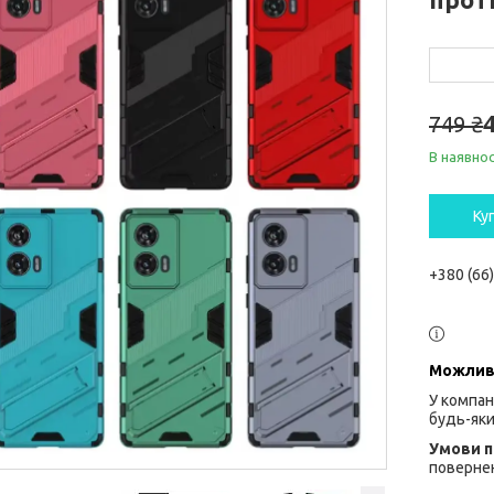
749 ₴
В наявнос
Ку
+380 (66
У компан
будь-яки
повернен