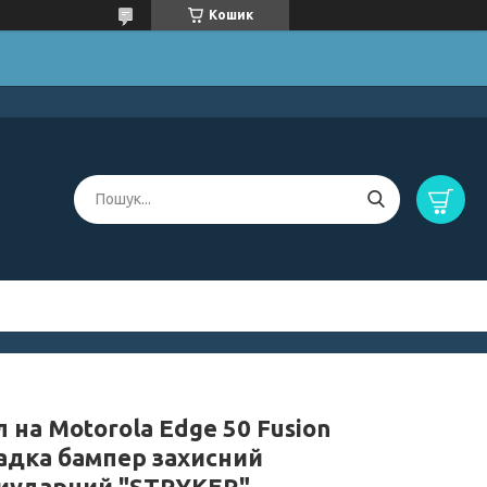
Кошик
 на Motorola Edge 50 Fusion
адка бампер захисний
иударний "STRYKER"