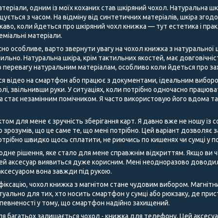
теріали, одним із моїх коханих став шкіряний чохол. Натуральна шк
щується з часом. На відміну від синтетичних матеріалів, шкіра згод
аво, коли йдеться про шкіряний чохл книжка — тут естетика і пра
преміальні матеріали.
но особливе, варто звернути увагу на чохол книжка з натуральної ш
ильно. Натуральна шкіра, крім тактильних якостей, має довговічні
 перевагу натуральним матеріалам, особливо коли йдеться про за
ся відео на смартфон або працює з документами, ідеальним виборо
лі, звільнивши руки. У ситуаціях, коли потрібно одночасно працюв
ка стає незамінним помічником. Я часто використовую його вдома т
м для мене є зручність зберігання карт. Я давно вже не ношу із со
о зрозумів, що це саме те, що мені потрібно. Цей варіант дозволяє
отрібно швидко щось сплатити, не риючись по кишенях чи сумці у п
одне рішення, яке стало для мене справжнім відкриттям. Якщо ви ч
цей аксесуар виявиться дуже корисним. Мені неодноразово доводил
м аксесуаром вона завжди під рукою.
 фіксацію, чохол книжка з магнітом стане чудовим вибором. Магнітн
туально для тих, хто носить смартфон у сумці або рюкзаку, де прис
впевненості у тому, що смартфон надійно захищений.
 багатьох залишається чохол - книжка для телефону. Цей аксесуар