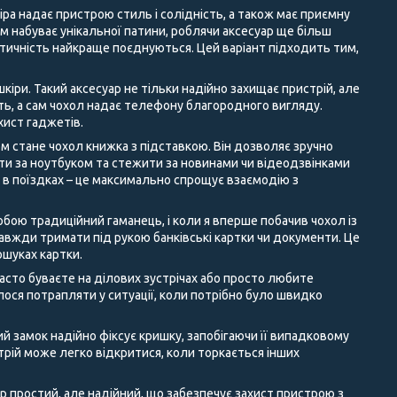
іра надає пристрою стиль і солідність, а також має приємну
ом набуває унікальної патини, роблячи аксесуар ще більш
ктичність найкраще поєднуються. Цей варіант підходить тим,
кіри. Такий аксесуар не тільки надійно захищає пристрій, але
сть, а сам чохол надає телефону благородного вигляду.
хист гаджетів.
м стане чохол книжка з підставкою. Він дозволяє зручно
ати за ноутбуком та стежити за новинами чи відеодзвінками
а в поїздках – це максимально спрощує взаємодію з
бою традиційний гаманець, і коли я вперше побачив чохол із
 завжди тримати під рукою банківські картки чи документи. Це
ошуках картки.
асто буваєте на ділових зустрічах або просто любите
ося потрапляти у ситуації, коли потрібно було швидко
ий замок надійно фіксує кришку, запобігаючи її випадковому
трій може легко відкритися, коли торкається інших
 простий, але надійний, що забезпечує захист пристрою з