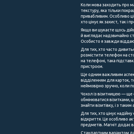
Коли мова заходить про ма
текстуру, яка тільки покра
привабливим. Особливо цік
хто цінує як захист, так і 
Якщо ви шукаєте щось дійс
й виглядає надзвичайно ст
Особисто я завжди віддаю
Для тих, хто часто дивить
розмістити телефон на сто
на телефоні, така підстав
пристроєм.
Ще одним важливим аспекто
відділенням для карток, т
неймовірно зручно, коли п
Чохол із візитницею — ще 
обмінюватися візитками, 
знайти візитівку, і з таки
Для тих, хто цінує надійну
відкриття. Це особливо ак
предметів. Магніт додає 
Стандартним варіантом для