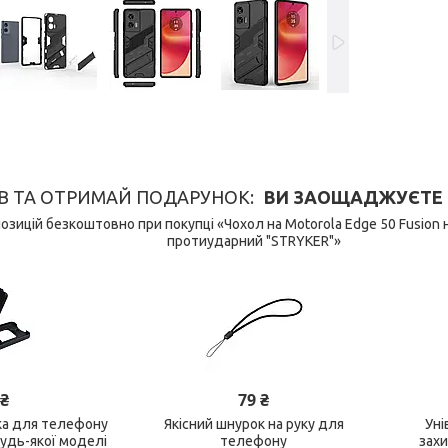
В ТА ОТРИМАЙ ПОДАРУНОК
ВИ ЗАОЩАДЖУЄТЕ 149
озицій безкоштовно при покупці «Чохол на Motorola Edge 50 Fusion
протиударний "STRYKER"»
 ₴
79 ₴
ка для телефону
Якісний шнурок на руку для
Уні
будь-якої моделі
телефону
зах