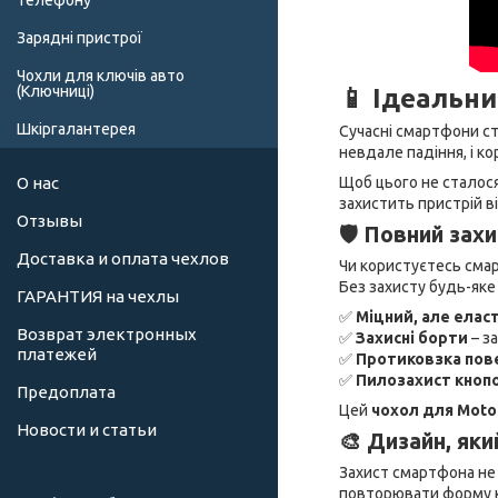
телефону
Зарядні пристрої
Чохли для ключів авто
(Ключниці)
📱 Ідеальни
Шкіргалантерея
Сучасні смартфони ст
невдале падіння, і ко
Щоб цього не сталося
О нас
захистить пристрій 
Отзывы
🛡 Повний зах
Доставка и оплата чехлов
Чи користуєтесь смар
Без захисту будь-як
ГАРАНТИЯ на чехлы
✅
Міцний, але елас
Возврат электронных
✅
Захисні борти
– з
платежей
✅
Протиковзка пов
✅
Пилозахист кноп
Предоплата
Цей
чохол для Motor
Новости и статьи
🎨 Дизайн, як
Захист смартфона не 
повторювати форму к