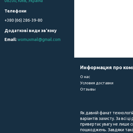
08200, Київ, Україна
+380 (66) 286-39-80
womuxmail@gmail.com
Информация про ко
О нас
Условия доставки
Отзывы
Як давній фанат технологі
варіантів захисту. За всі ц
привертає увагу не лише с
пошкоджень. Завдяки тако