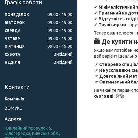
Графік роботи
✔
Мінімалістичний 
✔
Приємний на дот
09:00
19:00
ПОНЕДІЛОК
✔
Відсутність сліді
09:00
19:00
ВІВТОРОК
✔
Точні вирізи
– зру
09:00
19:00
СЕРЕДА
Тепер ваш телефон не
09:00
19:00
ЧЕТВЕР
🛍 Де купити 
09:00
19:00
ПʼЯТНИЦЯ
Якщо вам потрібен
ч
Вихідний
СУБОТА
цей варіант ідеально 
Вихідний
НЕДІЛЯ
📌
Створено спеціал
📌
Не ускладнює см
📌
Довговічний мате
📌
Оптимальний бал
Контакти
Не чекайте перших п
сьогодні!
💯🚀
ВОМУКС
Ювілейний провулок 5,
Білогородка, Київська обл.,