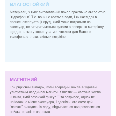
ВЛАГОСТОЙКИЙ
Матеріали, з яких виготовлений чохол практично абсолютно
"гідрофобни" Т.е. вони не бояться води, і як наслідок в
процесі експлуатації бруд, який може потрапити на
аксесуар, не затиратиметься руками в поверхню матеріалу,
що дасть змогу користуватися чохлом для Вашого
телефона стільки, скільки потрібно.
МАГНІТНИЙ
Той рідкісний випадок, коли всередині чохла вбудовані
ультратонкі неодимові магніти. Хлястик — частина чохла
книжки, який зазвичай фіксує її та закриває, однак це
найслабше місце аксесуара, і здебільшого саме цей
"язичок" виходить із ладу, відривається або розлазиться
набагато раніше за чохла.