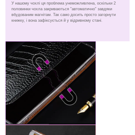
У нашому чохлі ця проблема унеможливлена, оскільки 2
половинки чохла закриваються "автоматично" завдяки
вбудованим магнітам. Так само досить просто загорнути
книжку, і вона зафіксується й у відривному стані.