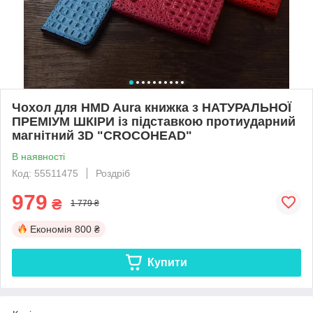
Чохол для HMD Aura книжка з НАТУРАЛЬНОЇ
ПРЕМІУМ ШКІРИ із підставкою протиударний
магнітний 3D "CROCOHEAD"
В наявності
Код: 55511475
Роздріб
979
₴
1 779 ₴
Економія
800 ₴
Купити