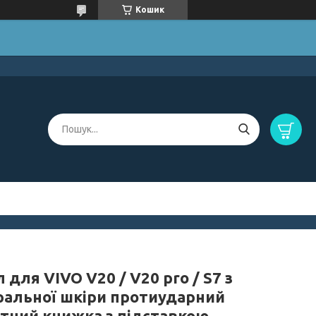
Кошик
 для VIVO V20 / V20 pro / S7 з
ральної шкіри протиударний
ітний книжка з підставкою