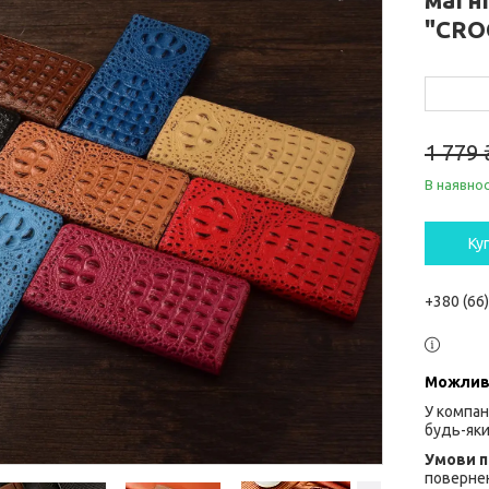
"CRO
1 779 
В наявнос
Ку
+380 (66
У компан
будь-яки
повернен