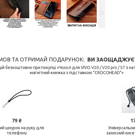
МОВ ТА ОТРИМАЙ ПОДАРУНОК
ВИ ЗАОЩАДЖУЄТЕ 
й безкоштовно при покупці «Чохол для VIVO V20 / V20 pro / S7 з н
магнітний книжка з підставкою "CROCOHEAD"»
79 ₴
1
ний шнурок на руку для
Універсальн
телефону
захисний кис