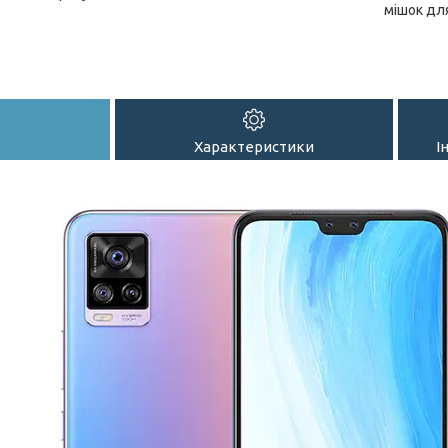
мішок дл
Характеристики
І