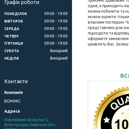
приємно здивовані то
Графік роботи
одне, а приходить інш
можна побачити та оц
09:00
19:00
ПОНЕДІЛОК
можна оцінити тільки
09:00
19:00
ВІВТОРОК
власним поглядом. Чох
представлені для оз
09:00
19:00
СЕРЕДА
підходити та відпові
09:00
19:00
ЧЕТВЕР
оформите замовлення 
09:00
19:00
ПʼЯТНИЦЯ
цікавлять Вас. Залиш
Вихідний
СУБОТА
Вихідний
НЕДІЛЯ
ВС
Контакти
ВОМУКС
Ювілейний провулок 5,
Білогородка, Київська обл.,