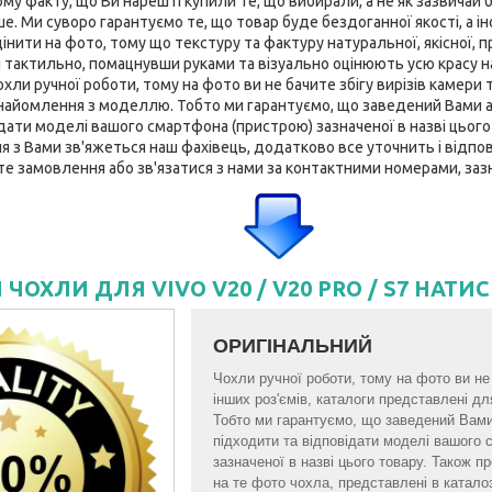
му факту, що Ви нарешті купили те, що вибирали, а не як зазвичай б
е. Ми суворо гарантуємо те, що товар буде бездоганної якості, а ін
інити на фото, тому що текстуру та фактуру натуральної, якісної, 
 тактильно, помацнувши руками та візуально оцінюють усю красу н
ли ручної роботи, тому на фото ви не бачите збігу вирізів камери т
найомлення з моделлю. Тобто ми гарантуємо, що заведений Вами а
дати моделі вашого смартфона (пристрою) зазначеної в назві цього 
з Вами зв'яжеться наш фахівець, додатково все уточнить і відпові
те замовлення або зв'язатися з нами за контактними номерами, зазн
І ЧОХЛИ ДЛЯ VIVO V20 / V20 PRO / S7 НАТИ
ОРИГІНАЛЬНИЙ
Чохли ручної роботи, тому на фото ви не 
інших роз'ємів, каталоги представлені 
Тобто ми гарантуємо, що заведений Вам
підходити та відповідати моделі вашого
зазначеної в назві цього товару. Також 
на те фото чохла, представлені в катало