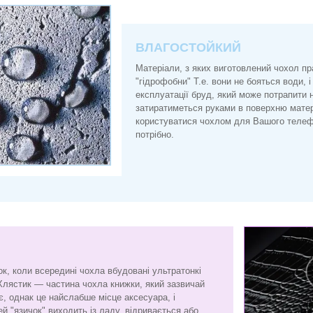
ВЛАГОСТОЙКИЙ
Матеріали, з яких виготовлений чохол п
"гідрофобни" Т.е. вони не бояться води, і
експлуатації бруд, який може потрапити 
затиратиметься руками в поверхню матер
користуватися чохлом для Вашого телефо
потрібно.
ок, коли всередині чохла вбудовані ультратонкі
 Хлястик — частина чохла книжки, який зазвичай
ає, однак це найслабше місце аксесуара, і
й "язичок" виходить із ладу, відривається або