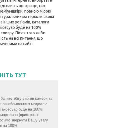
уває в інтернеті, вибираєте
оді навіть ще краще, ніж
преміумшкіри, повною мірою
атуральних матеріалів своїм
а інших роз'ємів, каталоги
ксесуар буде на 100%
товару. Після того як Ви
сть на всі питання, що
аченими на сайті.
СНІТЬ ТУТ
бачите збігу вирізів камери та
для ознайомлення з моделлю.
и аксесуар буде на 100%
 смартфона (пристрою)
просимо звернути Вашу увагу
зі на 100%