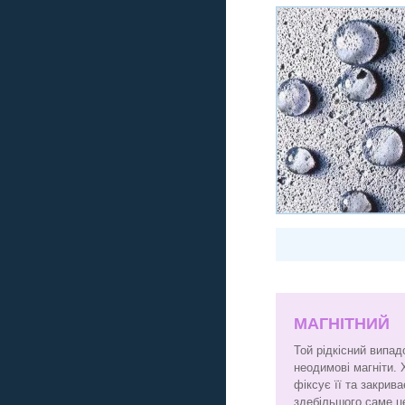
МАГНІТНИЙ
Той рідкісний випад
неодимові магніти.
фіксує її та закрив
здебільшого саме це