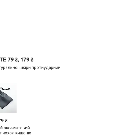
79 ₴, 179 ₴
атуральної шкіри протиударний
79 ₴
ий оксамитовий
ет чохол кишеню