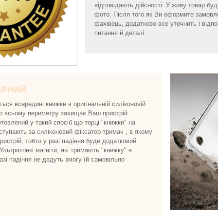
відповідають дійсності. У живу товар буде
фото. Після того як Ви оформите замовл
фахівець, додатково все уточнить і відпов
питання й деталі.
АРНИЙ
ься всередині книжки в оригінальній силіконовій
 по всьому периметру захищає Ваш пристрій.
товлений у такий спосіб що торці "книжки" на
иступають за силіконовий фіксатор-тримач , в якому
истрій, тобто у разі падіння буде додатковий
 Ультратонкі магніти, які тримають "книжку" в
разі падіння не дадуть змогу їй самовільно