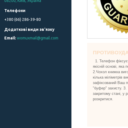
08200, Київ, Україна
+380 (66) 286-39-80
womuxmail@gmail.com
ПРОТИВОУД
1. Телефон фіксуєт
якісній основі, яка
2.Чохол книжка виго
кілька міліметрів в
зафіксований Ваш пр
"буфер" захисту. 3.
закритому стані, у 
розкритися.