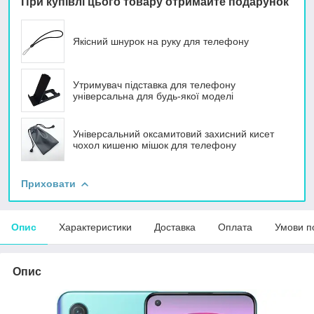
При купівлі цього товару отримайте подарунок
Якісний шнурок на руку для телефону
Утримувач підставка для телефону
універсальна для будь-якої моделі
Універсальний оксамитовий захисний кисет
чохол кишеню мішок для телефону
Приховати
Опис
Характеристики
Доставка
Оплата
Умови п
Опис