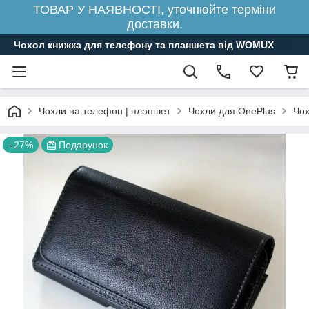
ТОВАР У НАЯВНОСТІ, уточнюйте терміни
доставки.
Чохол книжка для телефону та планшета від WOMUX
Чохли на телефон | планшет
Чохли для OnePlus
Чох
–27%
Подарунок