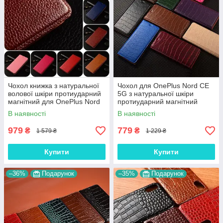
Чохол книжка з натуральної
Чохол для OnePlus Nord CE
волової шкіри протиударний
5G з натуральної шкіри
магнітний для OnePlus Nord
протиударний магнітний
CE 5G "BULL"
книжка з підставкою "LUXOR"
В наявності
В наявності
979
779
₴
₴
1 579 ₴
1 229 ₴
Купити
Купити
–36%
Подарунок
–35%
Подарунок