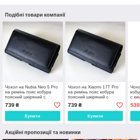
Подібні товари компанії
Чохол на Nubia Neo 5 Pro
Чохол на Xiaomi 17T Pro
Чохо
на ремінь пояс кобура
на ремінь пояс кобура
кобу
поясний шкіряний c
поясний шкіряний c
c ки
кишенями "RAMOS"
кишенями "RAMOS"
Nord
739
739
539
₴
₴
"RA
Купити
Купити
Акційні пропозиції та новинки