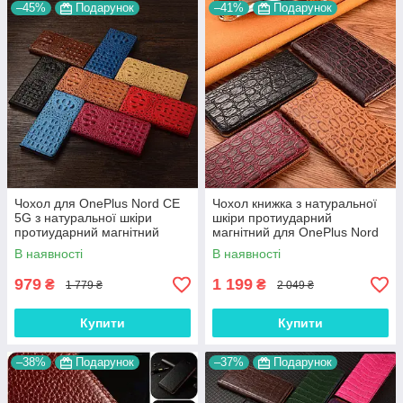
–45%
Подарунок
–41%
Подарунок
Чохол для OnePlus Nord CE
Чохол книжка з натуральної
5G з натуральної шкіри
шкіри протиударний
протиударний магнітний
магнітний для OnePlus Nord
книжка з підставкою
CE 5G "JACOSA"
В наявності
В наявності
"CROCOHEAD"
979
1 199
₴
₴
1 779 ₴
2 049 ₴
Купити
Купити
–38%
Подарунок
–37%
Подарунок