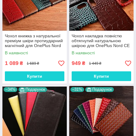
Чохол книжка з натуральної
Чохол накладка повністю
преміум шкіри протиударний
обтягнутий натуральною
магнітний для OnePlus Nord
шкірою для OnePlus Nord CE
CE 5G "CROCODILE"
5G "SIGNATURE"
В наявності
В наявності
1 089
949
₴
₴
1 689 ₴
1 449 ₴
Купити
Купити
–34%
Подарунок
–31%
Подарунок