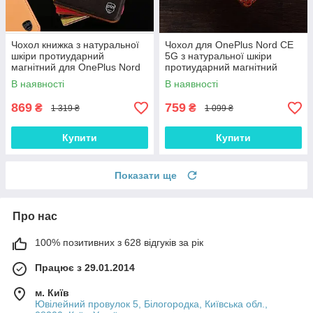
Чохол книжка з натуральної
Чохол для OnePlus Nord CE
шкіри протиударний
5G з натуральної шкіри
магнітний для OnePlus Nord
протиударний магнітний
CE 5G "CLASIC"
книжка з підставкою
В наявності
В наявності
"VENETTA"
869
759
₴
₴
1 319 ₴
1 099 ₴
Купити
Купити
Показати ще
Про нас
100% позитивних з 628 відгуків за рік
Працює з 29.01.2014
м. Київ
Ювілейний провулок 5, Білогородка, Київська обл.,