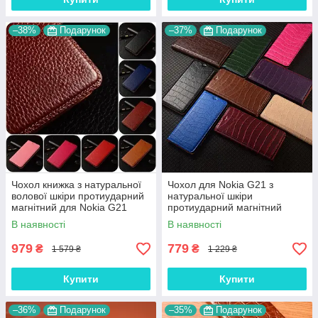
–38%
Подарунок
–37%
Подарунок
Чохол книжка з натуральної
Чохол для Nokia G21 з
волової шкіри протиударний
натуральної шкіри
магнітний для Nokia G21
протиударний магнітний
"BULL"
книжка з підставкою "LUXOR"
В наявності
В наявності
979
779
₴
₴
1 579 ₴
1 229 ₴
Купити
Купити
–36%
Подарунок
–35%
Подарунок