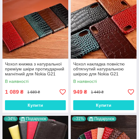
Чохол книжка з натуральної
Чохол накладка повністю
преміум шкіри протиударний
обтягнутий натуральною
магнітний для Nokia G21
шкірою для Nokia G21
"CROCODILE"
"SIGNATURE"
В наявності
В наявності
1 089
949
₴
₴
1 689 ₴
1 449 ₴
Купити
Купити
–34%
Подарунок
–31%
Подарунок