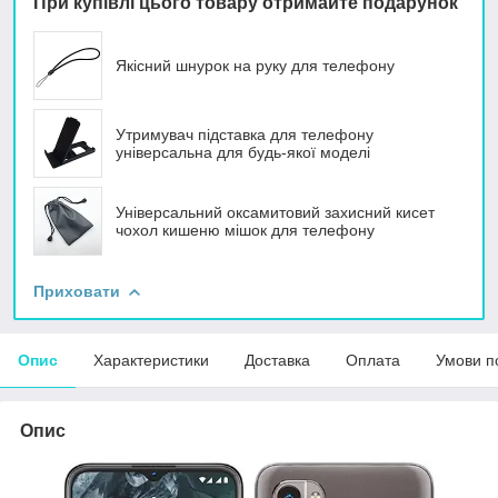
При купівлі цього товару отримайте подарунок
Якісний шнурок на руку для телефону
Утримувач підставка для телефону
універсальна для будь-якої моделі
Універсальний оксамитовий захисний кисет
чохол кишеню мішок для телефону
Приховати
Опис
Характеристики
Доставка
Оплата
Умови п
Опис