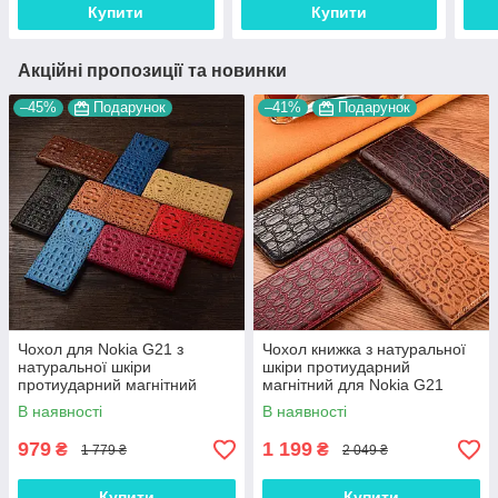
Купити
Купити
Акційні пропозиції та новинки
–45%
Подарунок
–41%
Подарунок
Чохол для Nokia G21 з
Чохол книжка з натуральної
натуральної шкіри
шкіри протиударний
протиударний магнітний
магнітний для Nokia G21
книжка з підставкою
"JACOSA"
В наявності
В наявності
"CROCOHEAD"
979
1 199
₴
₴
1 779 ₴
2 049 ₴
Купити
Купити