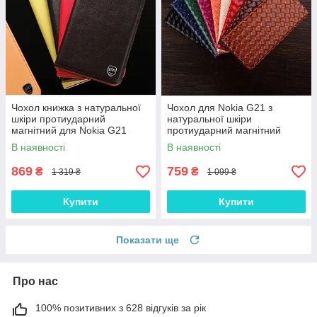
Чохол книжка з натуральної
Чохол для Nokia G21 з
шкіри протиударний
натуральної шкіри
магнітний для Nokia G21
протиударний магнітний
"CLASIC"
книжка з підставкою
В наявності
В наявності
"VENETTA"
869
759
₴
₴
1 319 ₴
1 099 ₴
Купити
Купити
Показати ще
Про нас
100% позитивних з 628 відгуків за рік