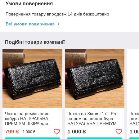
Умови повернення
Повернення товару впродовж 14 днів безкоштовно
Всі умови повернення
Подібні товари компанії
Чохол на ремінь пояс
Чохол на Xiaomi 17T Pro
Чохо
кобура НАТУРАЛЬНА
на ремінь пояс кобура
ремі
ПРЕМІУМ ШКІРА для
НАТУРАЛЬНА ПРЕМІУМ
НАТ
телефону Nokia XR21
ШКІРА "FLOTAR"
ШКІ
799
1 000
1 0
₴
₴
1 000 ₴
"FLOTAR"