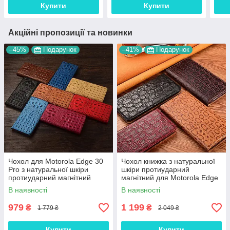
Купити
Купити
Акційні пропозиції та новинки
–45%
Подарунок
–41%
Подарунок
Чохол для Motorola Edge 30
Чохол книжка з натуральної
Pro з натуральної шкіри
шкіри протиударний
протиударний магнітний
магнітний для Motorola Edge
книжка з підставкою
30 Pro "JACOSA"
В наявності
В наявності
"CROCOHEAD"
979
1 199
₴
₴
1 779 ₴
2 049 ₴
Купити
Купити