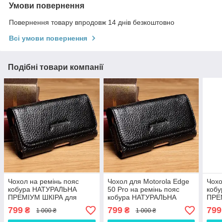
Умови повернення
Повернення товару впродовж 14 днів безкоштовно
Всі умови повернення
Подібні товари компанії
Чохол на ремінь пояс
Чохол для Motorola Edge
Чохо
кобура НАТУРАЛЬНА
50 Pro на ремінь пояс
коб
ПРЕМІУМ ШКІРА для
кобура НАТУРАЛЬНА
ПРЕ
телефону Motorola Edge
ПРЕМІУМ ШКІРА
теле
799
799
799
₴
₴
1 000 ₴
1 000 ₴
40 Pro "FLOTAR"
"FLOTAR"
"FL