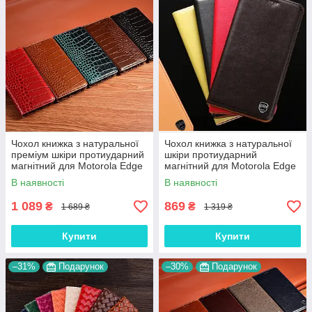
Чохол книжка з натуральної
Чохол книжка з натуральної
преміум шкіри протиударний
шкіри протиударний
магнітний для Motorola Edge
магнітний для Motorola Edge
30 Pro "CROCODILE"
30 Pro "CLASIC"
В наявності
В наявності
1 089
869
₴
₴
1 689 ₴
1 319 ₴
Купити
Купити
–31%
Подарунок
–30%
Подарунок