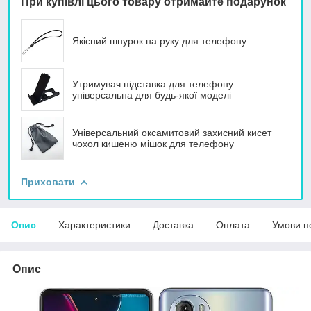
При купівлі цього товару отримайте подарунок
Якісний шнурок на руку для телефону
Утримувач підставка для телефону
універсальна для будь-якої моделі
Універсальний оксамитовий захисний кисет
чохол кишеню мішок для телефону
Приховати
Опис
Характеристики
Доставка
Оплата
Умови п
Опис