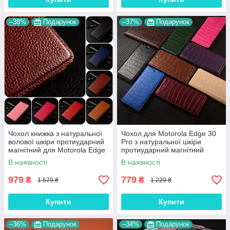
–38%
Подарунок
–37%
Подарунок
Чохол книжка з натуральної
Чохол для Motorola Edge 30
волової шкіри протиударний
Pro з натуральної шкіри
магнітний для Motorola Edge
протиударний магнітний
30 Pro "BULL"
книжка з підставкою "LUXOR"
В наявності
В наявності
979
779
₴
₴
1 579 ₴
1 229 ₴
Купити
Купити
–36%
Подарунок
–34%
Подарунок