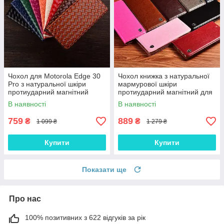
Чохол для Motorola Edge 30
Чохол книжка з натуральної
Pro з натуральної шкіри
мармурової шкіри
протиударний магнітний
протиударний магнітний для
книжка з підставкою
Motorola Edge 30 Pro
В наявності
В наявності
"VENETTA"
"MARBLE"
759
889
₴
₴
1 099 ₴
1 279 ₴
Купити
Купити
Показати ще
Про нас
100% позитивних з 622 відгуків за рік