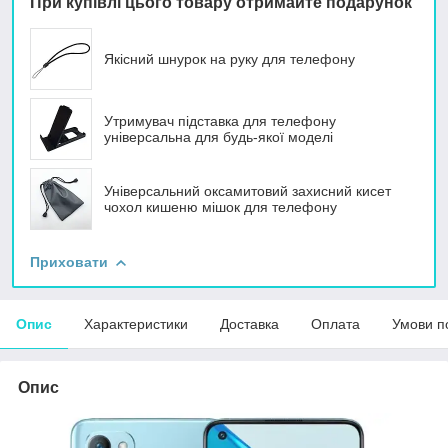
При купівлі цього товару отримайте подарунок
Якісний шнурок на руку для телефону
Утримувач підставка для телефону
універсальна для будь-якої моделі
Універсальний оксамитовий захисний кисет
чохол кишеню мішок для телефону
Приховати
Опис
Характеристики
Доставка
Оплата
Умови п
Опис