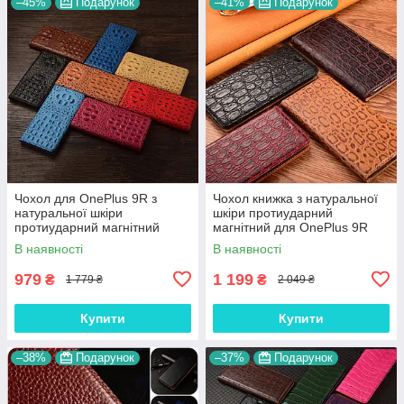
–45%
Подарунок
–41%
Подарунок
Чохол для OnePlus 9R з
Чохол книжка з натуральної
натуральної шкіри
шкіри протиударний
протиударний магнітний
магнітний для OnePlus 9R
книжка з підставкою
"JACOSA"
В наявності
В наявності
"CROCOHEAD"
979
1 199
₴
₴
1 779 ₴
2 049 ₴
Купити
Купити
–38%
Подарунок
–37%
Подарунок