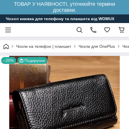
ТОВАР У НАЯВНОСТІ, уточнюйте терміни
доставки.
Чохол книжка для телефону та планшета від WOMUX
Чохли на телефон | планшет
Чохли для OnePlus
Чох
–20%
Подарунок