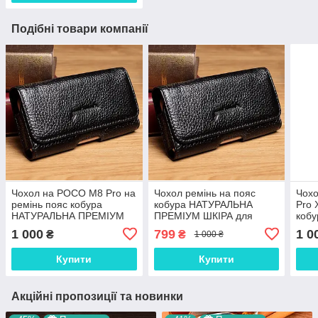
Подібні товари компанії
Чохол на POCO M8 Pro на
Чохол ремінь на пояс
Чохо
ремінь пояс кобура
кобура НАТУРАЛЬНА
Pro 
НАТУРАЛЬНА ПРЕМІУМ
ПРЕМІУМ ШКІРА для
коб
ШКІРА "FLOTAR"
телефону OnePlus 9 Pro
ПРЕ
1 000
799
1 0
₴
₴
1 000 ₴
"FLOTAR"
"FL
Купити
Купити
Акційні пропозиції та новинки