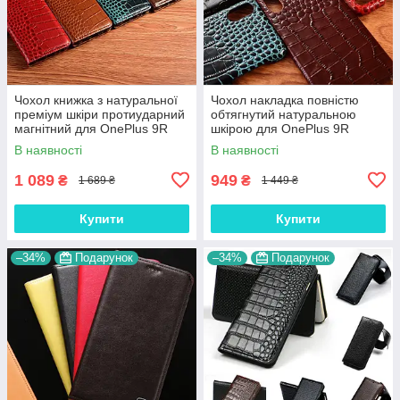
Чохол книжка з натуральної
Чохол накладка повністю
преміум шкіри протиударний
обтягнутий натуральною
магнітний для OnePlus 9R
шкірою для OnePlus 9R
"CROCODILE"
"SIGNATURE"
В наявності
В наявності
1 089
949
₴
₴
1 689 ₴
1 449 ₴
Купити
Купити
–34%
Подарунок
–34%
Подарунок