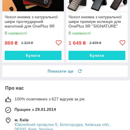
Чохол книжка з натуральної
Чохол книжка з натуральної
шкіри протиударний
шкіри преміум колекція для
магнітний для OnePlus 9R
OnePlus 9R "SIGNATURE"
"CLASIC"
В наявності
В наявності
869
1 649
₴
₴
1 319 ₴
2 499 ₴
Купити
Купити
Показати ще
Про нас
100% позитивних з 627 відгуків за рік
Працює з 29.01.2014
м. Київ
Ювілейний провулок 5, Білогородка, Київська обл.,
08200, Київ, Україна