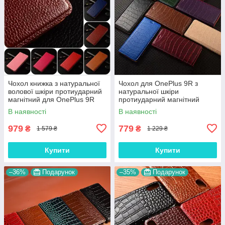
Чохол книжка з натуральної
Чохол для OnePlus 9R з
волової шкіри протиударний
натуральної шкіри
магнітний для OnePlus 9R
протиударний магнітний
"BULL"
книжка з підставкою "LUXOR"
В наявності
В наявності
979
779
₴
₴
1 579 ₴
1 229 ₴
Купити
Купити
–36%
Подарунок
–35%
Подарунок