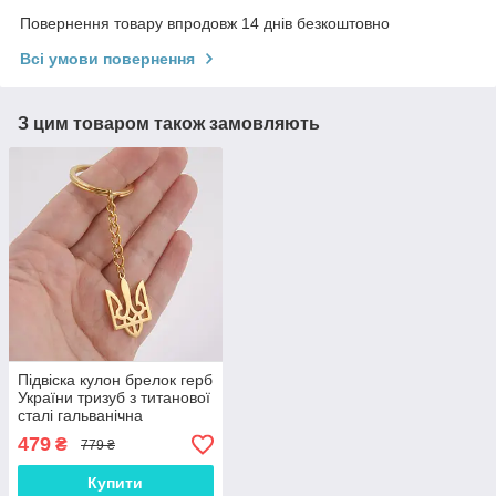
Повернення товару впродовж 14 днів безкоштовно
Всі умови повернення
З цим товаром також замовляють
Підвіска кулон брелок герб
України тризуб з титанової
сталі гальванічна
вакуумна позолота 18
479
₴
779 ₴
карат (19,9*30,2мм)
Купити