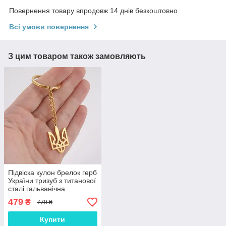
Повернення товару впродовж 14 днів безкоштовно
Всі умови повернення
З цим товаром також замовляють
Підвіска кулон брелок герб
України тризуб з титанової
сталі гальванічна
вакуумна позолота 18
479
₴
779 ₴
карат (19,9*30,2мм)
Купити