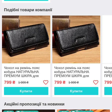
Подібні товари компанії
Чохол на ремінь пояс
Чохол ремінь на пояс
Чохо
кобура НАТУРАЛЬНА
кобура НАТУРАЛЬНА
коб
ПРЕМІУМ ШКІРА для
ПРЕМІУМ ШКІРА для
ПРЕ
телефону OnePlus Nord
телефону OnePlus Nord
теле
799
799
799
₴
₴
1 000 ₴
1 000 ₴
CE 2 Lite 5G "FLOTAR"
N10 "FLOTAR"
5G 
Купити
Купити
Акційні пропозиції та новинки