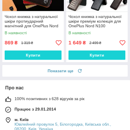
Чохол книжка з натуральної
Чохол книжка з натуральної
шкіри протиударний
шкіри преміум колекція для
магнітний для OnePlus Nord
OnePlus Nord N100
N100 "CLASIC"
"SIGNATURE"
В наявності
В наявності
869
1 649
₴
₴
1 319 ₴
2 499 ₴
Купити
Купити
Показати ще
Про нас
100% позитивних з 628 відгуків за рік
Працює з 29.01.2014
м. Київ
Ювілейний провулок 5, Білогородка, Київська обл.,
08200, Київ, Україна