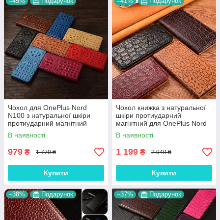
–45%
Подарунок
–41%
Подарунок
Чохол для OnePlus Nord
Чохол книжка з натуральної
N100 з натуральної шкіри
шкіри протиударний
протиударний магнітний
магнітний для OnePlus Nord
книжка з підставкою
N100 "JACOSA"
В наявності
В наявності
"CROCOHEAD"
979
1 199
₴
₴
1 779 ₴
2 049 ₴
Купити
Купити
–38%
Подарунок
–37%
Подарунок