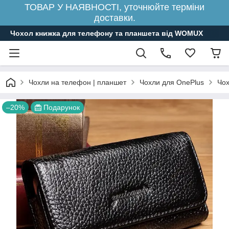
ТОВАР У НАЯВНОСТІ, уточнюйте терміни
доставки.
Чохол книжка для телефону та планшета від WOMUX
Чохли на телефон | планшет
Чохли для OnePlus
Чох
–20%
Подарунок