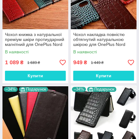
Чохол книжка з натуральної
Чохол накладка повністю
преміум шкіри протиударний
обтягнутий натуральною
магнітний для OnePlus Nord
шкірою для OnePlus Nord
N100 "CROCODILE"
N100 "SIGNATURE"
В наявності
В наявності
1 089
949
₴
₴
1 689 ₴
1 449 ₴
Купити
Купити
–34%
Подарунок
–34%
Подарунок