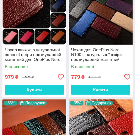
Чохол книжка з натуральної
Чохол для OnePlus Nord
волової шкіри протиударний
N100 з натуральної шкіри
магнітний для OnePlus Nord
протиударний магнітний
N100 "BULL"
книжка з підставкою "LUXOR"
В наявності
В наявності
979
779
₴
₴
1 579 ₴
1 229 ₴
Купити
Купити
–36%
Подарунок
–35%
Подарунок