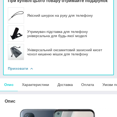
При купівлі цього товару отримайте подарунок
Якісний шнурок на руку для телефону
Утримувач підставка для телефону
універсальна для будь-якої моделі
Універсальний оксамитовий захисний кисет
чохол кишеню мішок для телефону
Приховати
Опис
Характеристики
Доставка
Оплата
Умови п
Опис