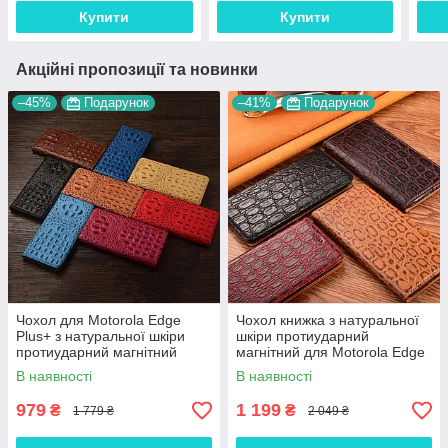
Купити
Купити
Акційні пропозиції та новинки
–45%
Подарунок
–41%
Подарунок
Чохол для Motorola Edge
Чохол книжка з натуральної
Plus+ з натуральної шкіри
шкіри протиударний
протиударний магнітний
магнітний для Motorola Edge
книжка з підставкою
Plus+ "JACOSA"
В наявності
В наявності
"CROCOHEAD"
979
1 199
₴
₴
1 779 ₴
2 049 ₴