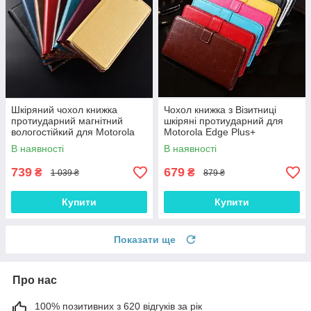
Шкіряний чохол книжка
Чохол книжка з Візитниці
протиударний магнітний
шкіряні протиударний для
вологостійкий для Motorola
Motorola Edge Plus+
Edge Plus+ "VERSANO"
"BENTYAGA"
В наявності
В наявності
739
679
₴
₴
1 039 ₴
879 ₴
Купити
Купити
Показати ще
Про нас
100% позитивних з 620 відгуків за рік