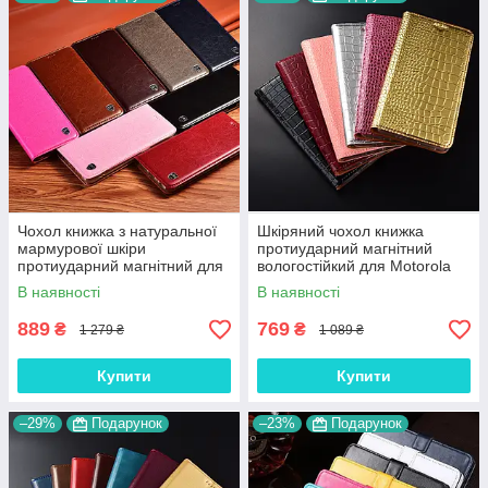
Чохол книжка з натуральної
Шкіряний чохол книжка
мармурової шкіри
протиударний магнітний
протиударний магнітний для
вологостійкий для Motorola
Motorola Edge Plus+
Edge Plus+ "GOLDAX"
В наявності
В наявності
"MARBLE"
889
769
₴
₴
1 279 ₴
1 089 ₴
Купити
Купити
–29%
Подарунок
–23%
Подарунок