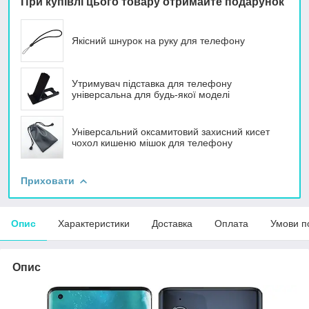
При купівлі цього товару отримайте подарунок
Якісний шнурок на руку для телефону
Утримувач підставка для телефону
універсальна для будь-якої моделі
Універсальний оксамитовий захисний кисет
чохол кишеню мішок для телефону
Приховати
Опис
Характеристики
Доставка
Оплата
Умови п
Опис