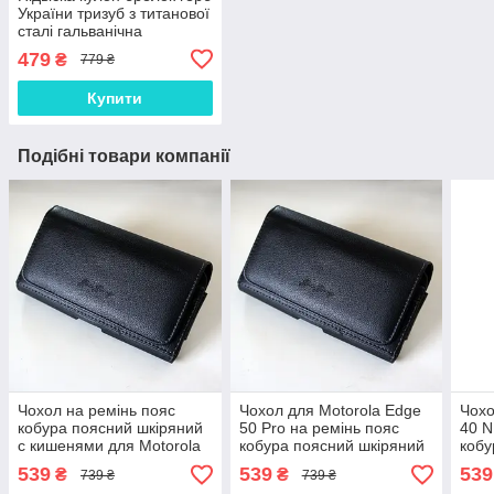
України тризуб з титанової
сталі гальванічна
вакуумна позолота 18
479
₴
779 ₴
карат (19,9*30,2мм)
Купити
Подібні товари компанії
Чохол на ремінь пояс
Чохол для Motorola Edge
Чохо
кобура поясний шкіряний
50 Pro на ремінь пояс
40 N
c кишенями для Motorola
кобура поясний шкіряний
кобу
Edge 30 Pro "RAMOS"
c кишенями "RAMOS"
c к
539
539
539
₴
₴
739 ₴
739 ₴