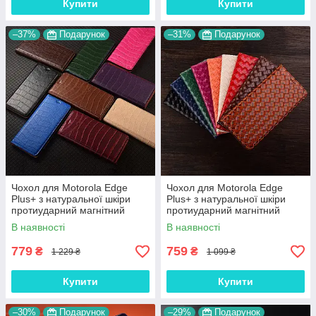
Купити
Купити
–37%
Подарунок
–31%
Подарунок
Чохол для Motorola Edge
Чохол для Motorola Edge
Plus+ з натуральної шкіри
Plus+ з натуральної шкіри
протиударний магнітний
протиударний магнітний
книжка з підставкою "LUXOR"
книжка з підставкою
В наявності
В наявності
"VENETTA"
779
759
₴
₴
1 229 ₴
1 099 ₴
Купити
Купити
–30%
Подарунок
–29%
Подарунок