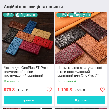
Акційні пропозиції та новинки
–45%
Подарунок
–41%
Подарунок
Чохол для OnePlus 7T Pro з
Чохол книжка з натуральної
натуральної шкіри
шкіри протиударний
протиударний магнітний
магнітний для OnePlus 7T
книжка з підставкою
Pro "JACOSA"
В наявності
В наявності
"CROCOHEAD"
979
1 199
₴
₴
1 779 ₴
2 049 ₴
Купити
Купити