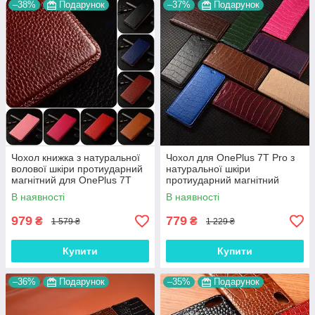
–38%
Подарунок
–37%
Подарунок
Чохол книжка з натуральної
Чохол для OnePlus 7T Pro з
волової шкіри протиударний
натуральної шкіри
магнітний для OnePlus 7T
протиударний магнітний
Pro "BULL"
книжка з підставкою "LUXOR"
В наявності
В наявності
979
779
₴
₴
1 579 ₴
1 229 ₴
Купити
Купити
–36%
Подарунок
–35%
Подарунок