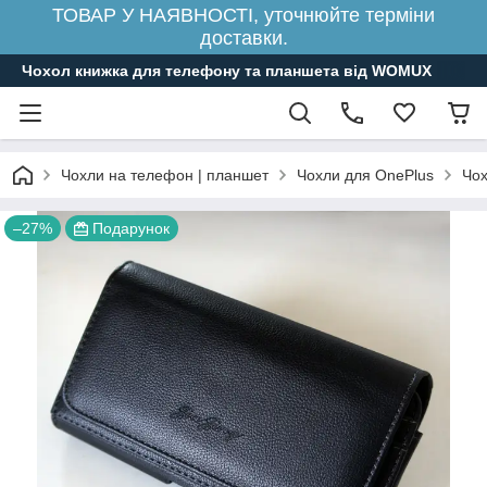
ТОВАР У НАЯВНОСТІ, уточнюйте терміни
доставки.
Чохол книжка для телефону та планшета від WOMUX
Чохли на телефон | планшет
Чохли для OnePlus
Чох
–27%
Подарунок