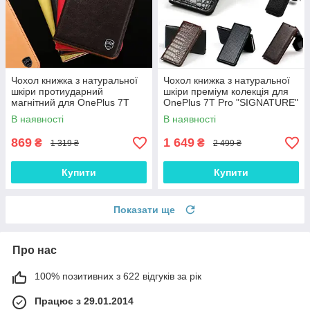
Чохол книжка з натуральної
Чохол книжка з натуральної
шкіри протиударний
шкіри преміум колекція для
магнітний для OnePlus 7T
OnePlus 7T Pro "SIGNATURE"
Pro "CLASIC"
В наявності
В наявності
869
1 649
₴
₴
1 319 ₴
2 499 ₴
Купити
Купити
Показати ще
Про нас
100% позитивних з 622 відгуків за рік
Працює з 29.01.2014