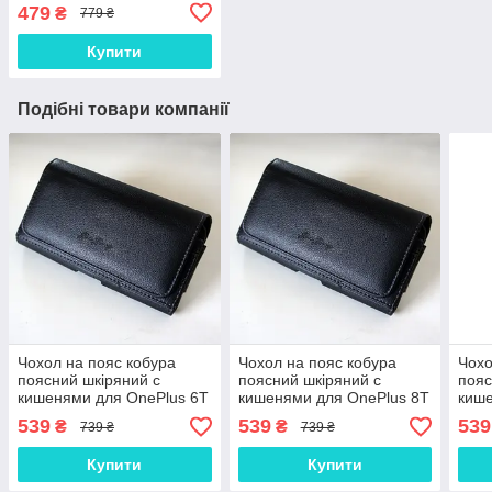
вакуумна позолота 18
479
₴
779 ₴
карат (19,9*30,2мм)
Купити
Подібні товари компанії
Чохол на пояс кобура
Чохол на пояс кобура
Чохо
поясний шкіряний c
поясний шкіряний c
пояс
кишенями для OnePlus 6T
кишенями для OnePlus 8T
кише
"RAMOS"
"RAMOS"
Pro
539
539
539
₴
₴
739 ₴
739 ₴
Купити
Купити