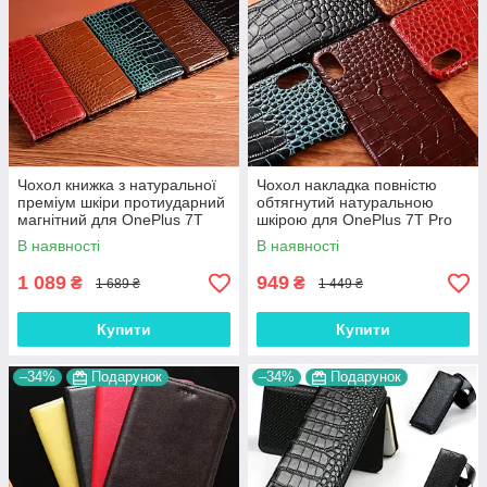
Чохол книжка з натуральної
Чохол накладка повністю
преміум шкіри протиударний
обтягнутий натуральною
магнітний для OnePlus 7T
шкірою для OnePlus 7T Pro
Pro "CROCODILE"
"SIGNATURE"
В наявності
В наявності
1 089
949
₴
₴
1 689 ₴
1 449 ₴
Купити
Купити
–34%
Подарунок
–34%
Подарунок