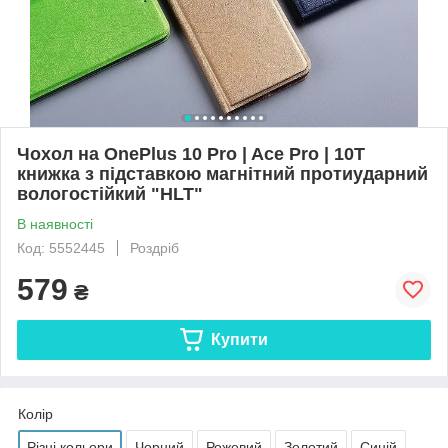
Чохол на OnePlus 10 Pro | Ace Pro | 10T
книжка з підставкою магнітний протиударний
вологостійкий "HLT"
В наявності
Код: 5552445
Роздріб
579
₴
Купити
Колір
Різні кольори
Чорний
Рожевий
Золотий
Синій