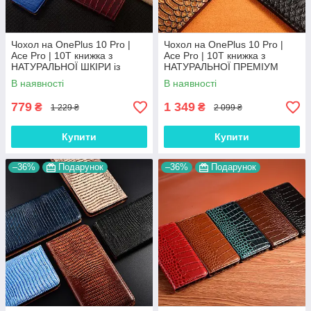
Чохол на OnePlus 10 Pro |
Чохол на OnePlus 10 Pro |
Ace Pro | 10T книжка з
Ace Pro | 10T книжка з
НАТУРАЛЬНОЇ ШКІРИ із
НАТУРАЛЬНОЇ ПРЕМІУМ
підставкою візитницею
ШКІРИ із підставкою
В наявності
В наявності
протиударний магнітний
протиударний магнітний
"LUXOR"
"PYTHON"
779
1 349
₴
₴
1 229 ₴
2 099 ₴
Купити
Купити
–36%
Подарунок
–36%
Подарунок