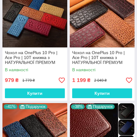
Чохол на OnePlus 10 Pro |
Чохол на OnePlus 10 Pro |
Ace Pro | 10T книжка з
Ace Pro | 10T книжка з
НАТУРАЛЬНОЇ ПРЕМІУМ
НАТУРАЛЬНОЇ ПРЕМІУМ
ШКІРИ із підставкою
ШКІРИ із підставкою
В наявності
В наявності
протиударний магнітний 3D
протиударний магнітний
"CROCOHEAD"
"JACOSA"
979
1 199
₴
₴
1 779 ₴
2 049 ₴
Купити
Купити
–41%
Подарунок
–38%
Подарунок