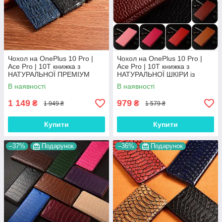
Чохол на OnePlus 10 Pro |
Чохол на OnePlus 10 Pro |
Ace Pro | 10T книжка з
Ace Pro | 10T книжка з
НАТУРАЛЬНОЇ ПРЕМІУМ
НАТУРАЛЬНОЇ ШКІРИ із
ШКІРИ із підставкою
підставкою візитницею
В наявності
В наявності
протиударний магнітний
протиударний магнітний
"DRAGON"
"BULL"
1 149
979
₴
₴
1 949 ₴
1 579 ₴
Купити
Купити
–37%
Подарунок
–36%
Подарунок