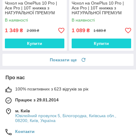
Чохол на OnePlus 10 Pro |
Чохол на OnePlus 10 Pro |
Ace Pro | 10T книжка з
Ace Pro | 10T книжка з
НАТУРАЛЬНОЇ ПРЕМІУМ
НАТУРАЛЬНОЇ ПРЕМІУМ
ШКІРИ із підставкою
ШКІРИ із підставкою
В наявності
В наявності
протиударний магнітний
протиударний магнітний
"VARAN"
"CROCODILE"
1 349
1 089
₴
₴
2 099 ₴
1 689 ₴
Купити
Купити
Показати ще
Про нас
100% позитивних з 623 відгуків за рік
Працює з 29.01.2014
м. Київ
Ювілейний провулок 5, Білогородка, Київська обл.,
08200, Київ, Україна
Контакти