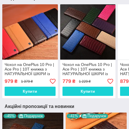
Чохол на OnePlus 10 Pro |
Чохол на OnePlus 10 Pro |
Чохо
Ace Pro | 10T книжка з
Ace Pro | 10T книжка з
Ace 
НАТУРАЛЬНОЇ ШКІРИ із
НАТУРАЛЬНОЇ ШКІРИ із
НАТ
підставкою візитницею
підставкою візитницею
МАР
979
779
879
₴
₴
1 379 ₴
1 229 ₴
протиударний магнітний
протиударний магнітний
підс
"BOTTEGA"
"LUXOR"
магн
Купити
Купити
Акційні пропозиції та новинки
–45%
Подарунок
–41%
Подарунок