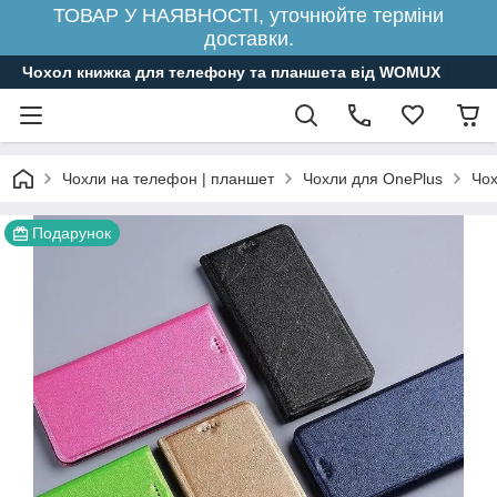
ТОВАР У НАЯВНОСТІ, уточнюйте терміни
доставки.
Чохол книжка для телефону та планшета від WOMUX
Чохли на телефон | планшет
Чохли для OnePlus
Чох
Подарунок