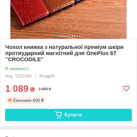
Чохол книжка з натуральної преміум шкіри
протиударний магнітний для OnePlus 6T
"CROCODILE"
В наявності
Код: 1153166
Роздріб
1 089
₴
1 689 ₴
Економія
600 ₴
Купити