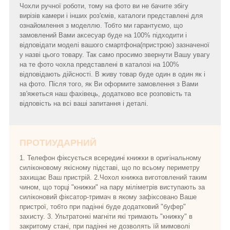
Чохли ручної роботи, тому на фото ви не бачите збігу
вирізів камери і інших роз'ємів, каталоги представлені для
ознайомлення з моделлю. Тобто ми гарантуємо, що
замовлений Вами аксесуар буде на 100% підходити і
відповідати моделі вашого смартфона(пристрою) зазначеної
у назві цього товару. Так само просимо звернути Вашу увагу
на те фото чохла представлені в каталозі на 100%
відповідають дійсності. В живу товар буде один в один як і
на фото. Після того, як Ви оформите замовлення з Вами
зв'яжеться наш фахівець, додатково все розповість та
відповість на всі ваші запитання і деталі.
ПРОТИУДАРНИЙ
1. Телефон фіксується всередині книжки в оригінальному
силіконовому якісному підставі, що по всьому периметру
захищає Ваш пристрій. 2.Чохол книжка виготовлений таким
чином, що торці "книжки" на пару міліметрів виступають за
силіконовий фіксатор-тримач в якому зафіксовано Ваше
пристрої, тобто при падінні буде додатковий "буфер"
захисту. 3. Ультратонкі магніти які тримають "книжку" в
закритому стані, при падінні не дозволять їй мимоволі