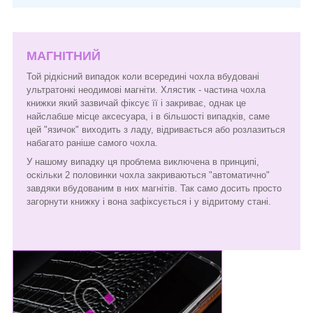
МАГНІТНИЙ
Той рідкісний випадок коли всередині чохла вбудовані
ультратонкі неодимові магніти. Хлястик - частина чохла
книжки який зазвичай фіксує її і закриває, однак це
найслабше місце аксесуара, і в більшості випадків, саме
цей "язичок" виходить з ладу, відривається або розлазиться
набагато раніше самого чохла.
У нашому випадку ця проблема виключена в принципі,
оскільки 2 половинки чохла закриваються "автоматично"
завдяки вбудованим в них магнітів. Так само досить просто
загорнути книжку і вона зафіксується і у відритому стані.