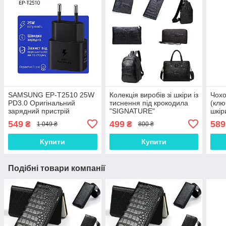
SAMSUNG EP-T2510 25W
Колекція виробів зі шкіри із
Чохо
PD3.0 Оригінальний
тиснення під крокодила
(клю
зарядний пристрій
"SIGNATURE"
шкір
(зарядка зарядне)
549
499
589
₴
₴
1 049 ₴
800 ₴
Купити
Купити
Подібні товари компанії