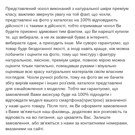
Представлений чохол виконаний з натуральної шкіри преміум
класу, важливо звернути увагу на той факт, що чохли,
представлені на фото у каталогах на 100% відповідають
дійсності і є такими в дійсності, тобто отримавши чохол Ви
будете приємно здивовані тим фактом, що Ви нарешті купили
те, що вибирали, а не як зазвичай буває в інтернеті,
вибираєте одне, а приходить інше. Ми суворо гарантуємо, що
товар буде бездоганної якості, а іноді навіть краще, ніж можна
побачити і оцінити на фото, тому що текстуру і фактуру
натуральною, якісною, преміум шкіри, повною мірою можна
оцінити тільки тактильно, помацавши руками і візуально
оцінивши всю красу натуральних матеріалів своїм власним
поглядом. Чохли ручної роботи, тому на фото ви не бачите
збігу вирізів камери і інших роз'ємів, каталоги представлені
для ознайомлення з моделлю. Тобто ми гарантуємо, що
замовлений Вами аксесуар буде на 100% підходити і
відповідати моделі вашого смартфона(пристрою) зазначеної
у назві цього товару. Після того, як Ви оформите замовлення
з Вами зв'яжеться наш фахівець, додатково все розповість та
відповість на всі питання, що цікавлять Вас. Залиште
замовлення, або зв'яжіться з нами за контактними номерами,
вказаними на сайті.