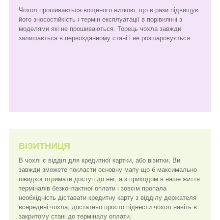
Чохол прошивається вощеного ниткою, що в рази підвищує
його зносостійкість і термін експлуатації в порівнянні з
моделями які не прошиваються. Торець чохла завжди
залишається в первозданному стані і не розшаровується.
ВІЗИТНИЦЯ
В чохлі є відділ для кредитної картки, або візитки, Ви
завжди зможете покласти основну мапу що б максимально
швидкої отримати доступ до неї, а з приходом в наше життя
терміналів безконтактної оплати і зовсім пропала
необхідність діставати кредитну карту з відділу держателя
всередині чохла, достатньо просто піднести чохол навіть в
закритому стані до терміналу оплати.