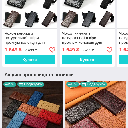
Чохол книжка з
Чохол книжка з
Чохо
натуральної шкіри
натуральної шкіри
нату
преміум колекція для
преміум колекція для
прем
OnePlus 7T Pro
OnePlus 8T "SIGNATURE"
OneP
1 649
1 649
1 6
₴
₴
2 499 ₴
2 499 ₴
"SIGNATURE"
Купити
Купити
Акційні пропозиції та новинки
–45%
Подарунок
–41%
Подарунок