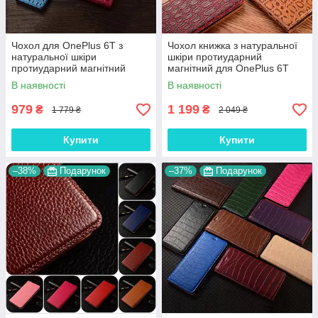
Чохол для OnePlus 6T з
Чохол книжка з натуральної
натуральної шкіри
шкіри протиударний
протиударний магнітний
магнітний для OnePlus 6T
книжка з підставкою
"JACOSA"
В наявності
В наявності
"CROCOHEAD"
979
1 199
₴
₴
1 779 ₴
2 049 ₴
Купити
Купити
–38%
Подарунок
–37%
Подарунок