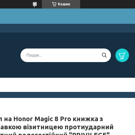
Кошик
 на Honor Magic 8 Pro книжка з
тавкою візитницею протиударний
ітний вологостійкий "PRIVILEGE"