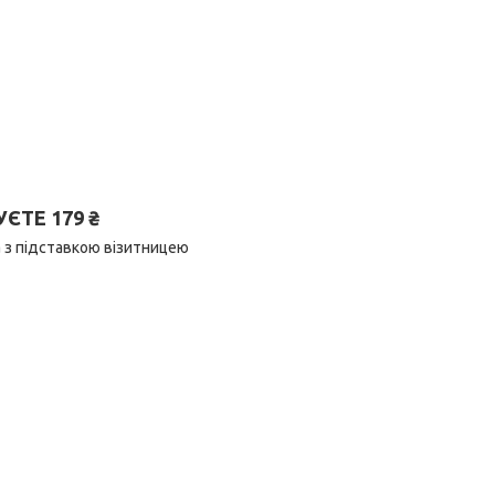
ТЕ 179 ₴
а з підставкою візитницею