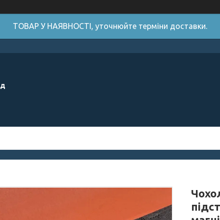
ТОВАР У НАЯВНОСТІ, уточнюйте терміни доставки.
ід
Чохол
підс
магн