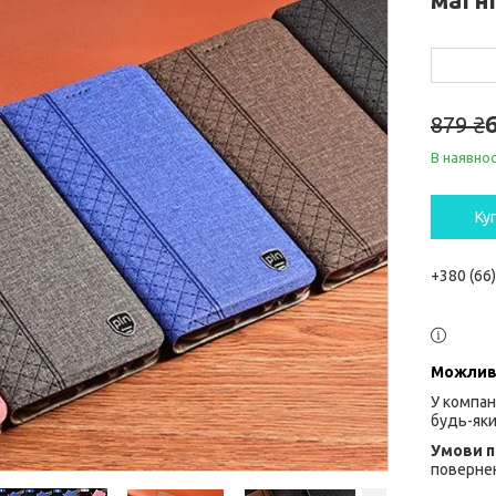
879 ₴
В наявнос
Ку
+380 (66
У компан
будь-яки
повернен