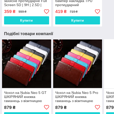
захисне протиударне Full
бампер накладка TPU
Screen 5D | 9H | 2.5D |
протиударний
Nano - покриття "HYPER"
оригінальний прозорий
359
419
₴
₴
559 ₴
719 ₴
"NEO-HYBRID"
Купити
Купити
Подібні товари компанії
Чохол на Nubia Neo 5 GT
Чохол на Nubia Neo 5 Pro
Чохо
ШКІРЯНИЙ книжка
ШКІРЯНИЙ книжка
ШКІ
гаманець з візитницею
гаманець з візитницею
гама
підставкою протиударний
підставкою протиударний
підс
879
879
879
₴
₴
"BENTYAGA"
"BENTYAGA"
"BE