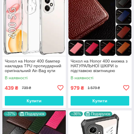
Чохол на Honor 400 бампер
Чохол на Honor 400 книжка з
накладка TPU протиударний
НАТУРАЛЬНОЇ ШКІРИ із
оригінальний Air-Bag кути
підставкою візитницею
прозорий анти-UV
протиударний магнітний
В наявності
В наявності
"BULL"
439
979
₴
₴
739 ₴
1 579 ₴
Купити
Купити
–37%
Подарунок
–36%
Подарунок