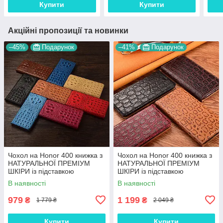
Купити
Купити
Акційні пропозиції та новинки
–45%
Подарунок
–41%
Подарунок
Чохол на Honor 400 книжка з
Чохол на Honor 400 книжка з
НАТУРАЛЬНОЇ ПРЕМІУМ
НАТУРАЛЬНОЇ ПРЕМІУМ
ШКІРИ із підставкою
ШКІРИ із підставкою
протиударний магнітний 3D
протиударний магнітний
В наявності
В наявності
"CROCOHEAD"
"JACOSA"
979
1 199
₴
₴
1 779 ₴
2 049 ₴
Купити
Купити