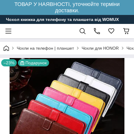
ТОВАР У НАЯВНОСТІ, уточнюйте терміни
доставки.
Чохол книжка для телефону та планшета від WOMUX
Чохли на телефон | планшет
Чохли для HONOR
Чох
–23%
Подарунок