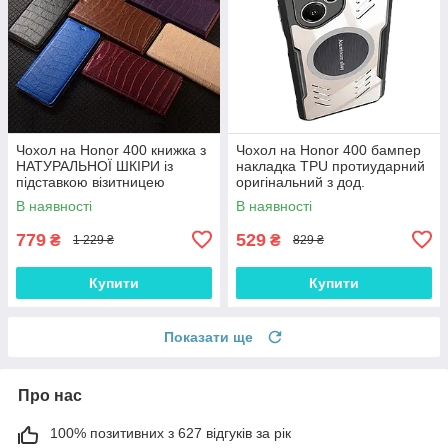
Чохол на Honor 400 книжка з
Чохол на Honor 400 бампер
НАТУРАЛЬНОЇ ШКІРИ із
накладка TPU протиударний
підставкою візитницею
оригінальний з дод.
протиударний магнітний
охолодженням і
В наявності
В наявності
"LUXOR"
перфорацією + метал
вставка "AIR-NEO"
779
529
₴
₴
1 229 ₴
829 ₴
Купити
Купити
Показати ще
Про нас
100% позитивних з 627 відгуків за рік