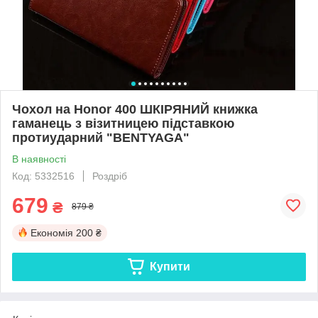
Чохол на Honor 400 ШКІРЯНИЙ книжка
гаманець з візитницею підставкою
протиударний "BENTYAGA"
В наявності
Код: 5332516
Роздріб
679
₴
879 ₴
Економія
200 ₴
Купити