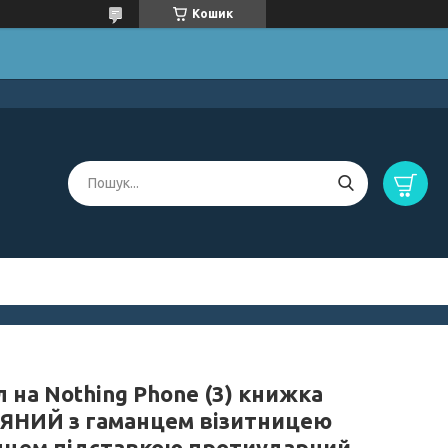
Кошик
 на Nothing Phone (3) книжка
ЯНИЙ з гаманцем візитницею
нцем підставкою протиударний