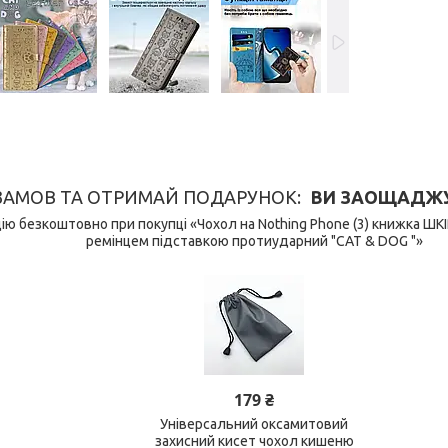
ЗАМОВ ТА ОТРИМАЙ ПОДАРУНОК
ВИ ЗАОЩАДЖУЄ
ю безкоштовно при покупці «Чохол на Nothing Phone (3) книжка ШК
ремінцем підставкою протиударний "CAT & DOG "»
179 ₴
Універсальний оксамитовий
захисний кисет чохол кишеню