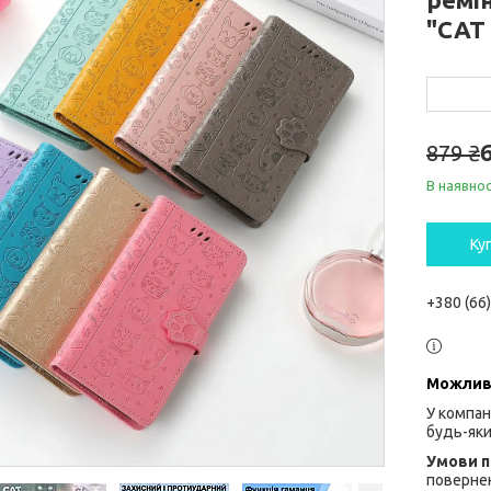
"CAT
879 ₴
В наявнос
Ку
+380 (66
У компан
будь-яки
повернен