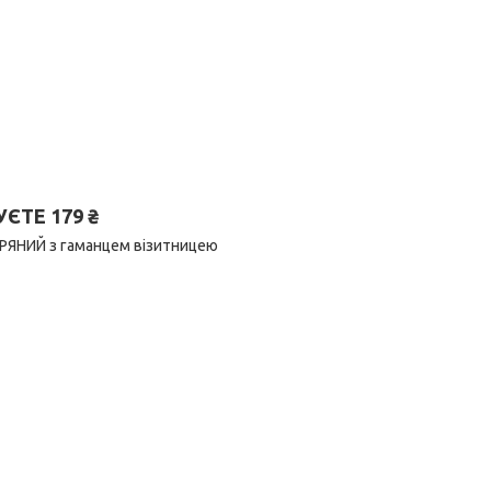
ТЕ 179 ₴
ІРЯНИЙ з гаманцем візитницею