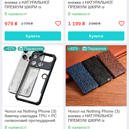
книжка з НАТУРАЛЬНОЇ
книжка з НАТУРАЛЬНОЇ
ПРЕМІУМ ШКІРИ із
ПРЕМІУМ ШКІРИ із
підставкою протиударний
підставкою протиударний
В наявності
В наявності
магнітний 3D "CROCOHEAD"
магнітний "JACOSA"
979
1 199
₴
₴
1 779 ₴
2 049 ₴
Купити
Купити
–41%
Подарунок
–41%
Подарунок
Чохол на Nothing Phone (3)
Чохол на Nothing Phone (3)
бампер накладка TPU + PC
книжка з НАТУРАЛЬНОЇ
силіконовий протиударний
ПРЕМІУМ ШКІРИ із
оригінальний "NEO-HYBRID"
підставкою протиударний
В наявності
В наявності