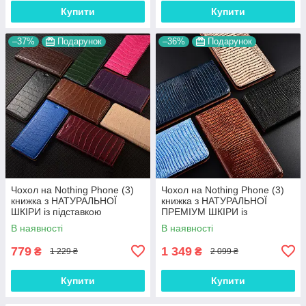
Купити
Купити
–37%
Подарунок
–36%
Подарунок
Чохол на Nothing Phone (3)
Чохол на Nothing Phone (3)
книжка з НАТУРАЛЬНОЇ
книжка з НАТУРАЛЬНОЇ
ШКІРИ із підставкою
ПРЕМІУМ ШКІРИ із
візитницею протиударний
підставкою протиударний
В наявності
В наявності
магнітний "LUXOR"
магнітний "VARAN"
779
1 349
₴
₴
1 229 ₴
2 099 ₴
Купити
Купити