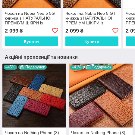
Чохол на Nubia Neo 5 5G
Чохол на Nubia Neo 5 GT
Чохо
книжка з НАТУРАЛЬНОЇ
книжка з НАТУРАЛЬНОЇ
кни
ПРЕМІУМ ШКІРИ із
ПРЕМІУМ ШКІРИ із
ПРЕ
підставкою протиударний
підставкою протиударний
підс
2 099
2 099
2 0
₴
₴
магнітний "PYTHON"
магнітний "PYTHON"
магн
Купити
Купити
Акційні пропозиції та новинки
–45%
Подарунок
–41%
Подарунок
Чохол на Nothing Phone (3)
Чохол на Nothing Phone (3)