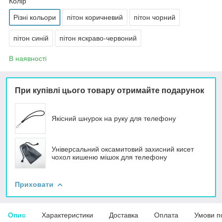
Колір
Різні кольори
пітон коричневий
пітон чорний
пітон синій
пітон яскраво-червоний
В наявності
При купівлі цього товару отримайте подарунок
Якісний шнурок на руку для телефону
Універсальний оксамитовий захисний кисет
чохол кишеню мішок для телефону
Приховати
Опис
Характеристики
Доставка
Оплата
Умови п