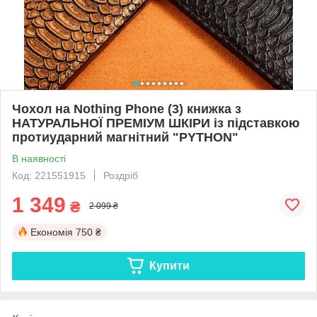
Чохол на Nothing Phone (3) книжка з
НАТУРАЛЬНОЇ ПРЕМІУМ ШКІРИ із підставкою
протиударний магнітний "PYTHON"
В наявності
Код: 221551915
Роздріб
1 349
₴
2 099 ₴
Економія
750 ₴
Купити