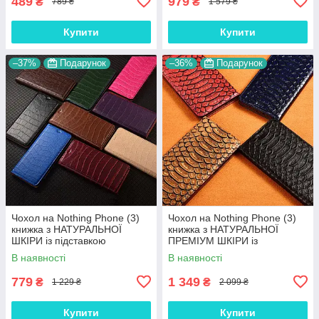
489
979
₴
₴
789 ₴
1 579 ₴
Купити
Купити
–37%
Подарунок
–36%
Подарунок
Чохол на Nothing Phone (3)
Чохол на Nothing Phone (3)
книжка з НАТУРАЛЬНОЇ
книжка з НАТУРАЛЬНОЇ
ШКІРИ із підставкою
ПРЕМІУМ ШКІРИ із
візитницею протиударний
підставкою протиударний
В наявності
В наявності
магнітний "LUXOR"
магнітний "PYTHON"
779
1 349
₴
₴
1 229 ₴
2 099 ₴
Купити
Купити