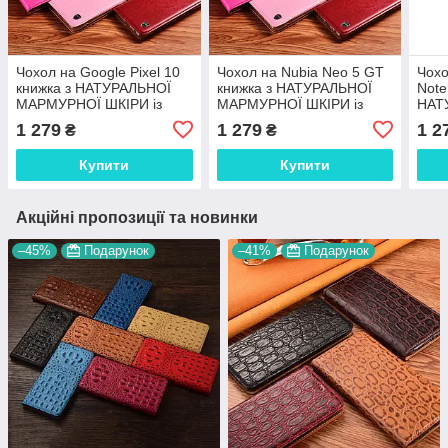
Чохол на Google Pixel 10
Чохол на Nubia Neo 5 GT
Чохо
книжка з НАТУРАЛЬНОЇ
книжка з НАТУРАЛЬНОЇ
Note
МАРМУРНОЇ ШКІРИ із
МАРМУРНОЇ ШКІРИ із
НАТ
підставкою протиударний
підставкою протиударний
МАР
1 279
1 279
1 2
₴
₴
магнітний "MARBLE"
магнітний "MARBLE"
підс
магн
Купити
Купити
Акційні пропозиції та новинки
–45%
Подарунок
–41%
Подарунок