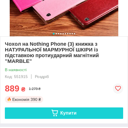
Чохол на Nothing Phone (3) книжка з
НАТУРАЛЬНОЇ МАРМУРНОЇ ШКІРИ із
підставкою протиударний магнітний
"MARBLE"
В наявності
Код: 551915
Роздріб
889
₴
1 279 ₴
Економія
390 ₴
Купити