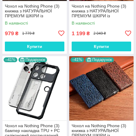
Чохол на Nothing Phone (3)
Чохол на Nothing Phone (3)
книжка з НАТУРАЛЬНОЇ
книжка з НАТУРАЛЬНОЇ
ПРЕМІУМ ШКІРИ із
ПРЕМІУМ ШКІРИ із
підставкою протиударний
підставкою протиударний
В наявності
В наявності
магнітний 3D "CROCOHEAD"
магнітний "JACOSA"
979
1 199
₴
₴
1 779 ₴
2 049 ₴
Купити
Купити
–41%
Подарунок
–41%
Подарунок
Чохол на Nothing Phone (3)
Чохол на Nothing Phone (3)
бампер накладка TPU + PC
книжка з НАТУРАЛЬНОЇ
силіконовий протиударний
ПРЕМІУМ ШКІРИ із