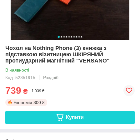
Чохол на Nothing Phone (3) книжка з
підставкою візитницею ШКІРЯНИЙ
протиударний магнітний "VERSANO"
В наявності
Код: 52351915
Роздріб
739
₴
1 039 ₴
Економія
300 ₴
Купити