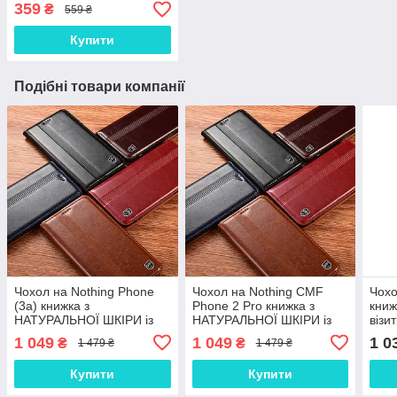
Nano - покриття "HYPER"
359
₴
559 ₴
Купити
Подібні товари компанії
Чохол на Nothing Phone
Чохол на Nothing CMF
Чохо
(3a) книжка з
Phone 2 Pro книжка з
книж
НАТУРАЛЬНОЇ ШКІРИ із
НАТУРАЛЬНОЇ ШКІРИ із
віз
підставкою візитницею
підставкою візитницею
прот
1 049
1 049
1 0
₴
₴
1 479 ₴
1 479 ₴
протиударний магнітний
протиударний магнітний
"VE
"ITALIAN"
"ITALIAN"
Купити
Купити