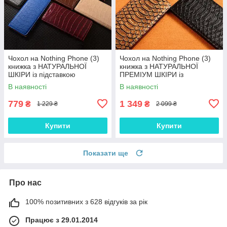
Чохол на Nothing Phone (3)
Чохол на Nothing Phone (3)
книжка з НАТУРАЛЬНОЇ
книжка з НАТУРАЛЬНОЇ
ШКІРИ із підставкою
ПРЕМІУМ ШКІРИ із
візитницею протиударний
підставкою протиударний
В наявності
В наявності
магнітний "LUXOR"
магнітний "PYTHON"
779
1 349
₴
₴
1 229 ₴
2 099 ₴
Купити
Купити
Показати ще
Про нас
100% позитивних з 628 відгуків за рік
Працює з 29.01.2014