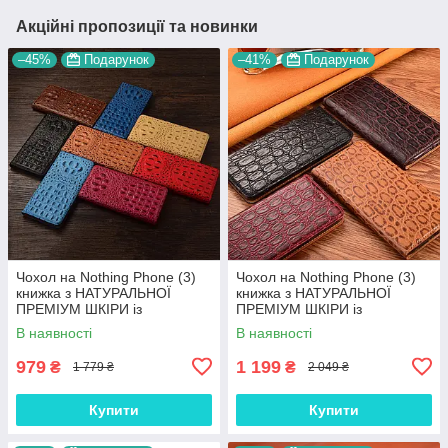
Акційні пропозиції та новинки
–45%
Подарунок
–41%
Подарунок
Чохол на Nothing Phone (3)
Чохол на Nothing Phone (3)
книжка з НАТУРАЛЬНОЇ
книжка з НАТУРАЛЬНОЇ
ПРЕМІУМ ШКІРИ із
ПРЕМІУМ ШКІРИ із
підставкою протиударний
підставкою протиударний
В наявності
В наявності
магнітний 3D "CROCOHEAD"
магнітний "JACOSA"
979
1 199
₴
₴
1 779 ₴
2 049 ₴
Купити
Купити