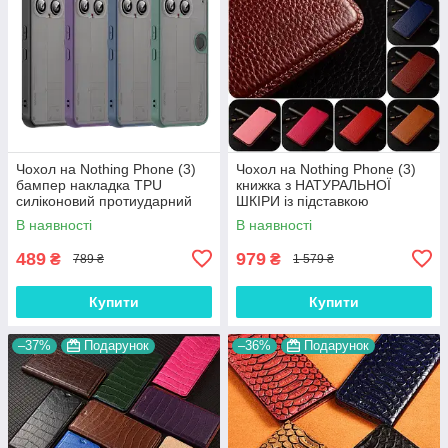
Чохол на Nothing Phone (3)
Чохол на Nothing Phone (3)
бампер накладка TPU
книжка з НАТУРАЛЬНОЇ
силіконовий протиударний
ШКІРИ із підставкою
оригінальний "MATT-HYBRID"
візитницею протиударний
В наявності
В наявності
магнітний "BULL"
489
979
₴
₴
789 ₴
1 579 ₴
Купити
Купити
–37%
Подарунок
–36%
Подарунок