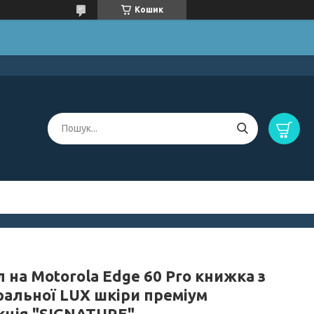
Кошик
 на Motorola Edge 60 Pro книжка з
ральної LUX шкіри преміум
кція "SIGNATURE"