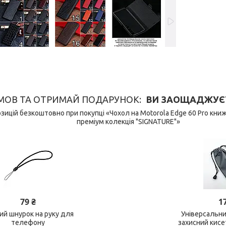
МОВ ТА ОТРИМАЙ ПОДАРУНОК
ВИ ЗАОЩАДЖУЄТЕ 
ицій безкоштовно при покупці «Чохол на Motorola Edge 60 Pro книж
преміум колекція "SIGNATURE"»
79 ₴
1
ний шнурок на руку для
Універсальн
телефону
захисний кис