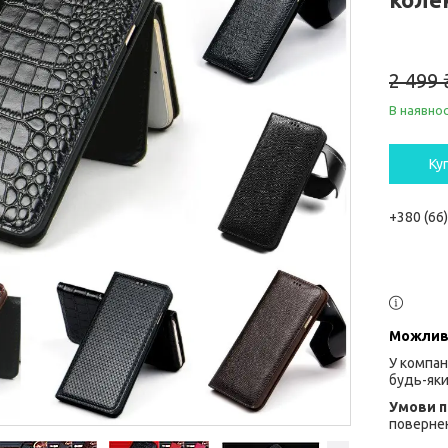
2 499 
В наявнос
Ку
+380 (66
У компан
будь-яки
повернен