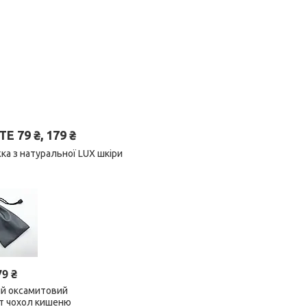
79 ₴, 179 ₴
ка з натуральної LUX шкіри
79 ₴
ий оксамитовий
ет чохол кишеню