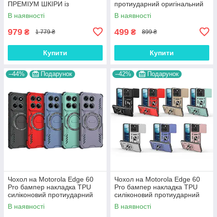
ПРЕМІУМ ШКІРИ із
протиударний оригінальний
підставкою протиударний
UV CLEAR HYBRID
В наявності
В наявності
магнітний 3D "CROCOHEAD"
979
499
₴
₴
1 779 ₴
899 ₴
Купити
Купити
–44%
Подарунок
–42%
Подарунок
Чохол на Motorola Edge 60
Чохол на Motorola Edge 60
Pro бампер накладка TPU
Pro бампер накладка TPU
силіконовий протиударний
силіконовий протиударний
оригінальний "NEO ARMOR"
оригінальний "ROG ARMOR"
В наявності
В наявності