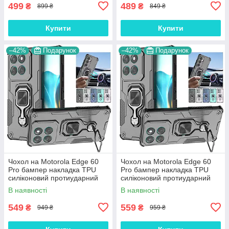
499
489
₴
₴
899 ₴
849 ₴
Купити
Купити
–42%
Подарунок
–42%
Подарунок
Чохол на Motorola Edge 60
Чохол на Motorola Edge 60
Pro бампер накладка TPU
Pro бампер накладка TPU
силіконовий протиударний
силіконовий протиударний
оригінальний "VANGUARD "
оригінальний "VANGUARD "
В наявності
В наявності
549
559
₴
₴
949 ₴
959 ₴