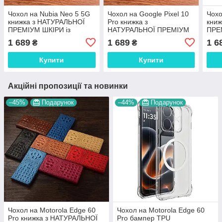
Чохол на Nubia Neo 5 5G
Чохол на Google Pixel 10
Чохо
книжка з НАТУРАЛЬНОЇ
Pro книжка з
кни
ПРЕМІУМ ШКІРИ із
НАТУРАЛЬНОЇ ПРЕМІУМ
ПРЕ
підставкою протиударний
ШКІРИ із підставкою
підс
1 689
1 689
1 6
₴
₴
магнітний "CROCODILE"
протиударний магнітний
магн
"CROCODILE"
Купити
Купити
Акційні пропозиції та новинки
–45%
Подарунок
–44%
Подарунок
Чохол на Motorola Edge 60
Чохол на Motorola Edge 60
Pro книжка з НАТУРАЛЬНОЇ
Pro бампер TPU