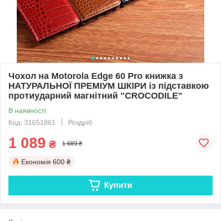
Чохол на Motorola Edge 60 Pro книжка з
НАТУРАЛЬНОЇ ПРЕМІУМ ШКІРИ із підставкою
протиударний магнітний "CROCODILE"
В наявності
Код: 31651861
Роздріб
1 089
₴
1 689 ₴
Економія
600 ₴
Купити