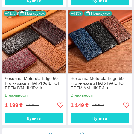
Купити
Купити
–41%
Подарунок
–41%
Подарунок
Чохол на Motorola Edge 60
Чохол на Motorola Edge 60
Pro книжка з НАТУРАЛЬНОЇ
Pro книжка з НАТУРАЛЬНОЇ
ПРЕМІУМ ШКІРИ із
ПРЕМІУМ ШКІРИ із
підставкою протиударний
підставкою протиударний
В наявності
В наявності
магнітний "JACOSA"
магнітний "DRAGON"
1 199
1 149
₴
₴
2 049 ₴
1 949 ₴
Купити
Купити