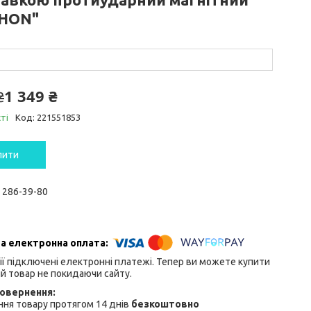
HON"
1 349 ₴
₴
ті
Код:
221551853
пити
) 286-39-80
ії підключені електронні платежі. Тепер ви можете купити
й товар не покидаючи сайту.
ня товару протягом 14 днів
безкоштовно