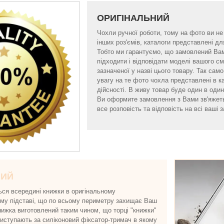
ОРИГІНАЛЬНИЙ
Чохли ручної роботи, тому на фото ви не б
інших роз'ємів, каталоги представлені 
Тобто ми гарантуємо, що замовлений Ва
підходити і відповідати моделі вашого 
зазначеної у назві цього товару. Так са
увагу на те фото чохла представлені в к
дійсності. В живу товар буде один в один 
Ви оформите замовлення з Вами зв'яжет
все розповість та відповість на всі ваші з
НИЙ
ься всередині книжки в оригінальному
ому підставі, що по всьому периметру захищає Ваш
нижка виготовлений таким чином, що торці "книжки"
виступають за силіконовий фіксатор-тримач в якому