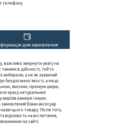
я телефону
нформація для замовлення
у, важливо звернути увагу на
 такими в дійсності, тобто
 вибирали, а не як зазвичай
е бездоганної якості, а іноді
ьною, якісною, преміум шкіри,
 всю красу натуральних
 вирізів камери і інших
о замовлений Вами аксесуар
азві цього товару. Після того,
 відповість на всі питання,
вказаними на сайті.