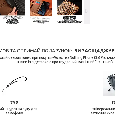
МОВ ТА ОТРИМАЙ ПОДАРУНОК
ВИ ЗАОЩАДЖУЄТЕ 
ицій безкоштовно при покупці «Чохол на Nothing Phone (3a) Pro к
ШКІРИ із підставкою протиударний магнітний "PYTHON"»
79 ₴
1
ний шнурок на руку для
Універсальн
телефону
захисний кис