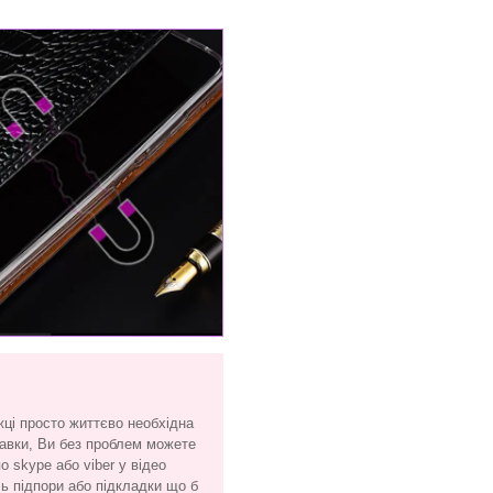
жці просто життєво необхідна
тавки, Ви без проблем можете
 skype або viber у відео
сь підпори або підкладки що б