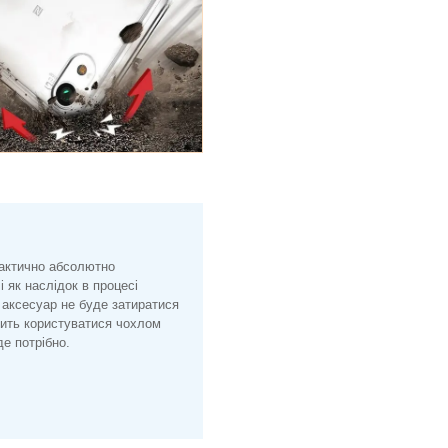
рактично абсолютно
і як наслідок в процесі
 аксесуар не буде затиратися
лить користуватися чохлом
е потрібно.