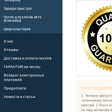
телефону
Зарядні пристрої
Чохли для ключів авто
(Ключниці)
Шкіргалантерея
О нас
Отзывы
Доставка и оплата чехлов
ГАРАНТИЯ на чехлы
Возврат электронных
платежей
ПРОТИУДАР
Предоплата
1. Телефон фіксуєт
Новости и статьи
силіконовому якісн
пристрій. 2.Чохол к
на пару міліметрів 