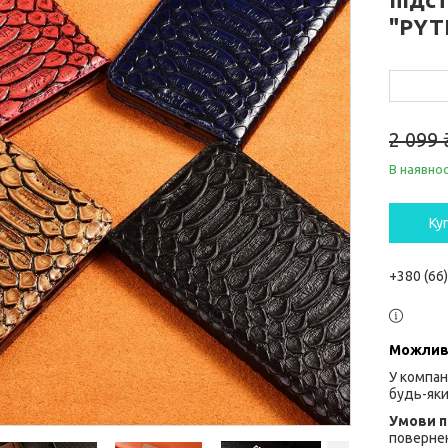
"PYT
2 099 
В наявнос
Ку
+380 (66
У компан
будь-яки
повернен