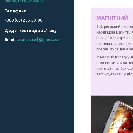
08200, Київ, Україна
МАГНІТНИЙ
+380 (66) 286-39-80
Той рідкісний випад
неодимові магніти. 
фіксує її і закрива
womuxmail@gmail.com
випадків, саме цей 
розлазиться набага
У нашому випадку ц
половинки чохла за
них магнітів. Так с
зафіксується і у від