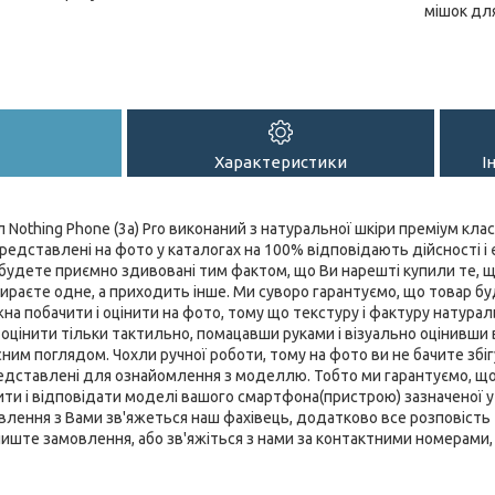
мішок дл
Характеристики
І
Nothing Phone (3a) Pro виконаний з натуральної шкіри преміум клас
редставлені на фото у каталогах на 100% відповідають дійсності і є
удете приємно здивовані тим фактом, що Ви нарешті купили те, що
бираєте одне, а приходить інше. Ми суворо гарантуємо, що товар буд
жна побачити і оцінити на фото, тому що текстуру і фактуру натурал
цінити тільки тактильно, помацавши руками і візуально оцінивши
ним поглядом. Чохли ручної роботи, тому на фото ви не бачите збігу
представлені для ознайомлення з моделлю. Тобто ми гарантуємо, щ
ти і відповідати моделі вашого смартфона(пристрою) зазначеної у н
лення з Вами зв'яжеться наш фахівець, додатково все розповість та
лиште замовлення, або зв'яжіться з нами за контактними номерами, 