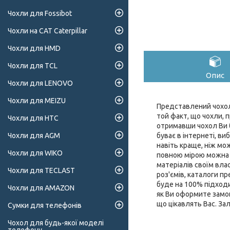
Чохли для Fossibot
Чохли на CAT Caterpillar
Чохли для HMD
Чохли для TCL
Опис
Чохли для LENOVO
Чохли для MEIZU
Представлений чохол 
той факт, що чохли, п
Чохли для HTC
отримавши чохол Ви б
буває в інтернеті, ви
Чохли для AGM
навіть краще, ніж мо
Чохли для WIKO
повною мірою можна о
матеріалів своїм влас
Чохли для TECLAST
роз'ємів, каталоги 
буде на 100% підходи
Чохли для AMAZON
як Ви оформите замов
що цікавлять Вас. За
Сумки для телефонів
Чохол для будь-якої моделі