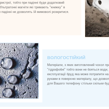
истрої, тобто при падінні буде додатковий
 Ультратонкі магніти які тримають "книжку" в
и падінні не дозволять їй мимоволі розкритися.
ВОЛОГОСТІЙКИЙ
Матеріали, з яких виготовлений чохол п
"гідрофобні" тобто вони не бояться води, 
експлуатації бруд яка може потрапити на
руками в поверхню матеріалу, що дозво
для Вашого телефону стільки скільки буд