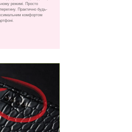
ьному режимі. Просто
 перегину. Практично будь-
максимальним комфортом
артфоні.