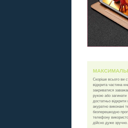
МАКСИМАЛЬ
Скоріше всього ви 
відкрита частина к
закриватися заважа
рукою або загинати
достатньо відкрити 
акуратно виконані т
безперешкодно пропу
телефону використо
дійсно дуже зручно.