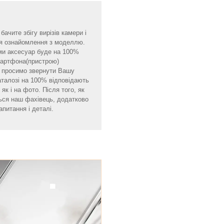
ачите збігу вирізів камери і
для ознайомлення з моделлю.
ми аксесуар буде на 100%
смартфона(пристрою)
мо просимо звернути Вашу
аталозі на 100% відповідають
як і на фото. Після того, як
ься наш фахівець, додатково
апитання і деталі.