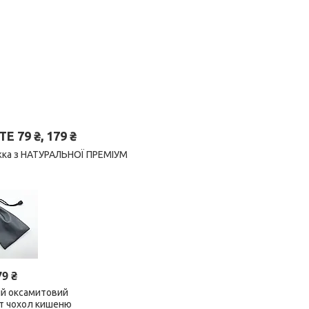
79 ₴, 179 ₴
нижка з НАТУРАЛЬНОЇ ПРЕМІУМ
79 ₴
ий оксамитовий
ет чохол кишеню