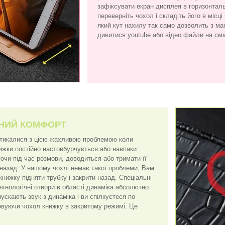
зафіксувати екран дисплея в горизонтал
переверніть чохол і складіть його в місці
який кут нахилу так само дозволить з 
дивитися youtube або відео файли на см
НИЙ КОМФОРТ
стикалися з цією жахливою проблемою коли
нижки постійно настовбурчується або навпаки
ючи під час розмови, доводиться або тримати її
 назад. У нашому чохлі немає такої проблеми, Вам
книжку підняти трубку і закрити назад. Спеціальні
ехнологічні отвори в області динаміка абсолютно
скають звук з динаміка і ви спілкуєтеся по
вуючи чохол книжку в закритому режимі. Це