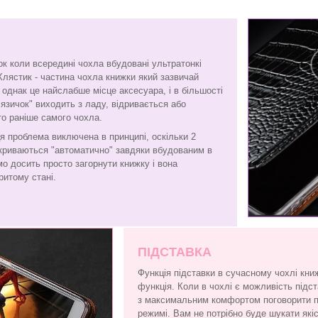
ок коли всередині чохла вбудовані ультратонкі
Хлястик - частина чохла книжки який зазвичай
є, однак це найслабше місце аксесуара, і в більшості
"язичок" виходить з ладу, відривається або
то раніше самого чохла.
я проблема виключена в принципі, оскільки 2
криваються "автоматично" завдяки вбудованим в
амо досить просто загорнути книжку і вона
ритому стані.
ПІДСТАВКА
Функція підставки в сучасному чохлі кни
функція. Коли в чохлі є можливість підс
з максимальним комфортом поговорити по
режимі. Вам не потрібно буде шукати які