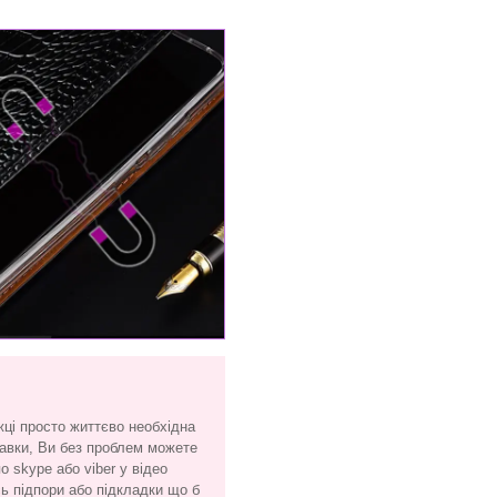
жці просто життєво необхідна
тавки, Ви без проблем можете
 skype або viber у відео
сь підпори або підкладки що б