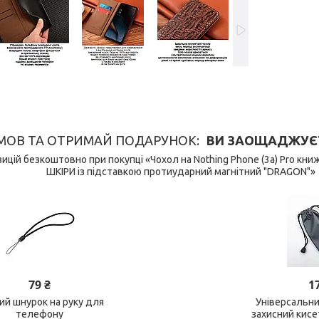
МОВ ТА ОТРИМАЙ ПОДАРУНОК
ВИ ЗАОЩАДЖУЄТЕ 
ицій безкоштовно при покупці «Чохол на Nothing Phone (3a) Pro к
ШКІРИ із підставкою протиударний магнітний "DRAGON"»
79 ₴
1
ний шнурок на руку для
Універсальн
телефону
захисний кис