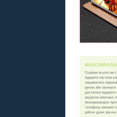
МАКСИМАЛЬ
Скоріше всього ви 
відкрита частина к
закриватися заважа
рукою або загинати
достатньо відкрити 
акуратно виконані т
безперешкодно пропу
телефону використо
дійсно дуже зручно.