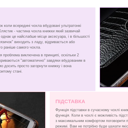
ок коли всередині чохла вбудовані ультратонкі
Хлястик - частина чохла книжки який зазвичай
є, однак це найслабше місце аксесуара, і в більшості
"язичок" виходить з ладу, відривається або
то раніше самого чохла.
я проблема виключена в принципі, оскільки 2
криваються "автоматично" завдяки вбудованим в
амо досить просто загорнути книжку і вона
ритому стані.
ПІДСТАВКА
Функція підставки в сучасному чохлі кни
функція. Коли в чохлі є можливість підс
з максимальним комфортом поговорити по
режимі. Вам не потрібно буде шукати які