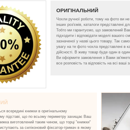
ОРИГІНАЛЬНИЙ
Чохли ручної роботи, тому на фото ви не б
інших роз'ємів, каталоги представлені 
Тобто ми гарантуємо, що замовлений Ва
підходити і відповідати моделі вашого 
зазначеної у назві цього товару. Так са
увагу на те фото чохла представлені в к
дійсності. В живу товар буде один в один 
Ви оформите замовлення з Вами зв'яжет
все розповість та відповість на всі ваші з
НИЙ
ься всередині книжки в оригінальному
ому підставі, що по всьому периметру захищає Ваш
нижка виготовлений таким чином, що торці "книжки"
виступають за силіконовий фіксатор-тримач в якому