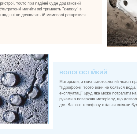
истрої, тобто при падінні буде додатковий
 Ультратонкі магніти які тримають "книжку" в
и падінні не дозволять їй мимоволі розкритися.
ВОЛОГОСТІЙКИЙ
Матеріали, з яких виготовлений чохол п
"гідрофобні" тобто вони не бояться води, 
експлуатації бруд яка може потрапити на
руками в поверхню матеріалу, що дозво
для Вашого телефону стільки скільки буд