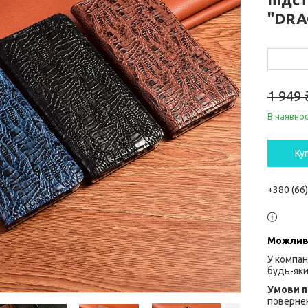
"DRA
1 949 
В наявнос
Ку
+380 (66
У компан
будь-яки
повернен