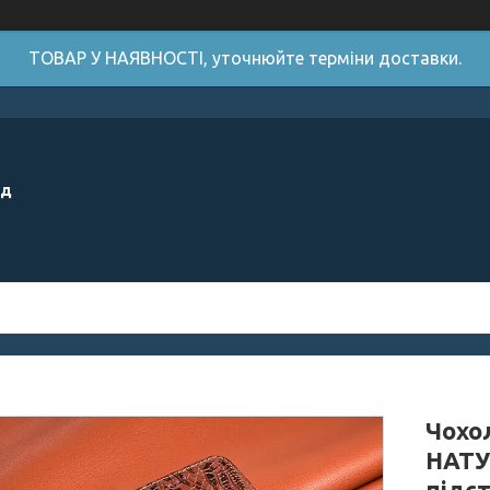
ТОВАР У НАЯВНОСТІ, уточнюйте терміни доставки.
ід
Чохол
НАТУ
підс