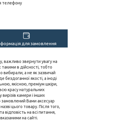
я телефону
нформація для замовлення
у, важливо звернути увагу на
 такими в дійсності, тобто
 вибирали, а не як зазвичай
е бездоганної якості, а іноді
ьною, якісною, преміум шкіри,
 всю красу натуральних
 вирізів камери і інших
о замовлений Вами аксесуар
азві цього товару. Після того,
 відповість на всі питання,
вказаними на сайті.