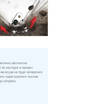
рактично абсолютно
і як наслідок в процесі
 аксесуар не буде затиратися
лить користуватися чохлом
е потрібно.