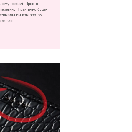
ьному режимі. Просто
 перегину. Практично будь-
максимальним комфортом
артфоні.