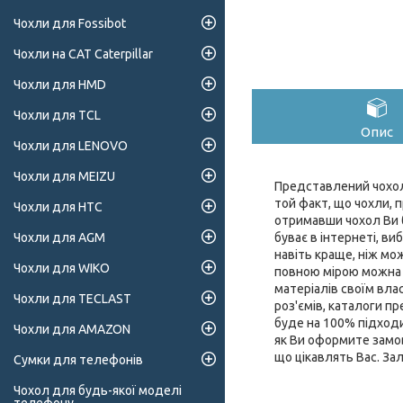
Чохли для Fossibot
Чохли на CAT Caterpillar
Чохли для HMD
Чохли для TCL
Опис
Чохли для LENOVO
Чохли для MEIZU
Представлений чохол 
той факт, що чохли, п
Чохли для HTC
отримавши чохол Ви б
буває в інтернеті, ви
Чохли для AGM
навіть краще, ніж мо
Чохли для WIKO
повною мірою можна о
матеріалів своїм влас
Чохли для TECLAST
роз'ємів, каталоги 
буде на 100% підходи
Чохли для AMAZON
як Ви оформите замов
що цікавлять Вас. За
Сумки для телефонів
Чохол для будь-якої моделі