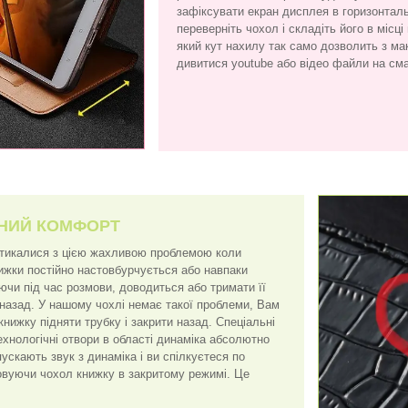
зафіксувати екран дисплея в горизонтал
переверніть чохол і складіть його в місці
який кут нахилу так само дозволить з 
дивитися youtube або відео файли на см
НИЙ КОМФОРТ
стикалися з цією жахливою проблемою коли
нижки постійно настовбурчується або навпаки
ючи під час розмови, доводиться або тримати її
 назад. У нашому чохлі немає такої проблеми, Вам
книжку підняти трубку і закрити назад. Спеціальні
ехнологічні отвори в області динаміка абсолютно
скають звук з динаміка і ви спілкуєтеся по
вуючи чохол книжку в закритому режимі. Це