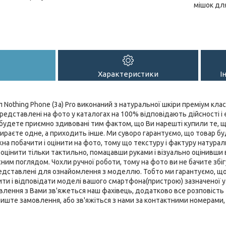
мішок дл
Характеристики
І
Nothing Phone (3a) Pro виконаний з натуральної шкіри преміум клас
редставлені на фото у каталогах на 100% відповідають дійсності і є
удете приємно здивовані тим фактом, що Ви нарешті купили те, що
бираєте одне, а приходить інше. Ми суворо гарантуємо, що товар буд
жна побачити і оцінити на фото, тому що текстуру і фактуру натурал
цінити тільки тактильно, помацавши руками і візуально оцінивши
ним поглядом. Чохли ручної роботи, тому на фото ви не бачите збігу
представлені для ознайомлення з моделлю. Тобто ми гарантуємо, щ
ти і відповідати моделі вашого смартфона(пристрою) зазначеної у н
лення з Вами зв'яжеться наш фахівець, додатково все розповість та
лиште замовлення, або зв'яжіться з нами за контактними номерами, 