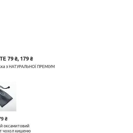
79 ₴, 179 ₴
нижка з НАТУРАЛЬНОЇ ПРЕМІУМ
79 ₴
ий оксамитовий
ет чохол кишеню