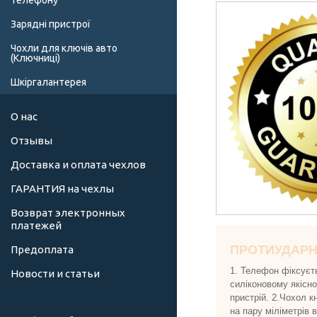
телефону
Зарядні пристрої
Чохли для ключів авто
(Ключниці)
Шкіргалантерея
О нас
Отзывы
Доставка и оплата чехлов
ГАРАНТИЯ на чехлы
Возврат электронных
платежей
ПРОТИУДАР
Предоплата
1. Телефон фіксуєт
Новости и статьи
силіконовому якісн
пристрій. 2.Чохол к
на пару міліметрів 