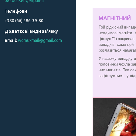
08200, Київ, Україна
МАГНІТНИЙ
+380 (66) 286-39-80
Той рідкісний випад
неодимові магніти. 
фіксує її і закрива
womuxmail@gmail.com
випадків, саме цей 
розлазиться набага
У нашому випадку ц
половинки чохла за
них магнітів. Так с
зафіксується і у від