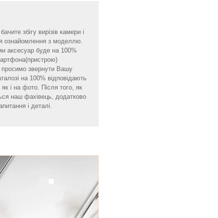
ачите збігу вирізів камери і
для ознайомлення з моделлю.
ми аксесуар буде на 100%
смартфона(пристрою)
мо просимо звернути Вашу
аталозі на 100% відповідають
як і на фото. Після того, як
ься наш фахівець, додатково
апитання і деталі.