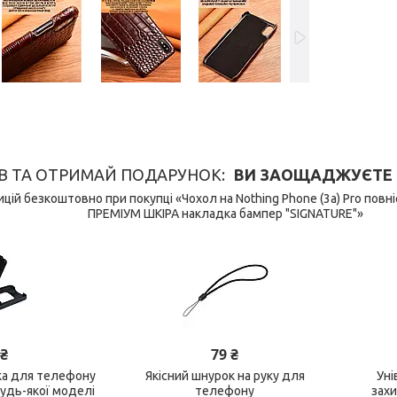
В ТА ОТРИМАЙ ПОДАРУНОК
ВИ ЗАОЩАДЖУЄТЕ 149
цій безкоштовно при покупці «Чохол на Nothing Phone (3a) Pro по
ПРЕМІУМ ШКІРА накладка бампер "SIGNATURE"»
 ₴
79 ₴
ка для телефону
Якісний шнурок на руку для
Уні
будь-якої моделі
телефону
зах