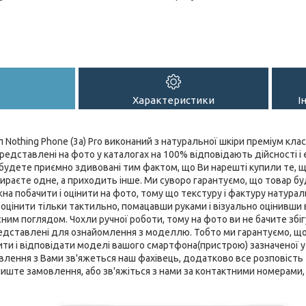
Характеристики
І
Nothing Phone (3a) Pro виконаний з натуральної шкіри преміум клас
редставлені на фото у каталогах на 100% відповідають дійсності і є
удете приємно здивовані тим фактом, що Ви нарешті купили те, що
бираєте одне, а приходить інше. Ми суворо гарантуємо, що товар буд
жна побачити і оцінити на фото, тому що текстуру і фактуру натурал
цінити тільки тактильно, помацавши руками і візуально оцінивши
ним поглядом. Чохли ручної роботи, тому на фото ви не бачите збігу
представлені для ознайомлення з моделлю. Тобто ми гарантуємо, щ
ти і відповідати моделі вашого смартфона(пристрою) зазначеної у н
лення з Вами зв'яжеться наш фахівець, додатково все розповість та
лиште замовлення, або зв'яжіться з нами за контактними номерами, 