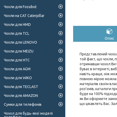
Чохли для Fossibot
Чохли на CAT Caterpillar
Чохли для HMD
Чохли для TCL
Опис
Чохли для LENOVO
Чохли для MEIZU
Представлений чохол 
той факт, що чохли, п
Чохли для HTC
отримавши чохол Ви б
буває в інтернеті, ви
Чохли для AGM
навіть краще, ніж мо
Чохли для WIKO
повною мірою можна о
матеріалів своїм влас
Чохли для TECLAST
роз'ємів, каталоги 
буде на 100% підходи
Чохли для AMAZON
як Ви оформите замов
що цікавлять Вас. За
Сумки для телефонів
Чохол для будь-якої моделі