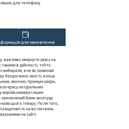
мішок для телефону
нформація для замовлення
у, важливо звернути увагу на
 такими в дійсності, тобто
 вибирали, а не як зазвичай
е бездоганної якості, а іноді
ьною, якісною, преміум шкіри,
 всю красу натуральних
 вирізів камери і інших
о замовлений Вами аксесуар
азві цього товару. Після того,
 відповість на всі питання,
вказаними на сайті.