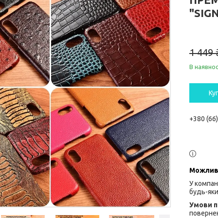
"SIG
1 449 
В наявнос
Ку
+380 (66
У компан
будь-яки
повернен