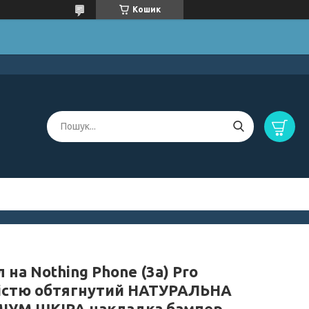
Кошик
 на Nothing Phone (3a) Pro
істю обтягнутий НАТУРАЛЬНА
ІУМ ШКІРА накладка бампер