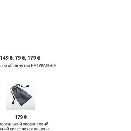
 ₴, 79 ₴, 179 ₴
вністю обтягнутий НАТУРАЛЬНА
179 ₴
версальний оксамитовий
исний кисет чохол кишеню