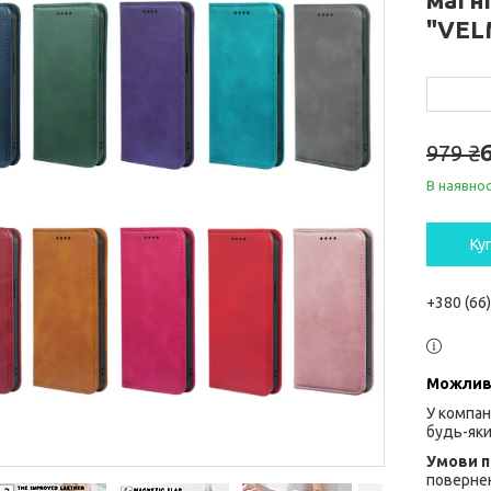
"VEL
979 ₴
В наявнос
Ку
+380 (66
У компан
будь-яки
повернен