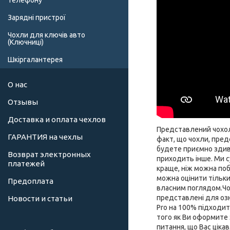
телефону
Зарядні пристрої
Чохли для ключів авто
(Ключниці)
Шкіргалантерея
О нас
Отзывы
Доставка и оплата чехлов
Представлений чохол 
ГАРАНТИЯ на чехлы
факт, що чохли, пред
будете приємно здиво
Возврат электронных
приходить інше. Ми су
платежей
краще, ніж можна поба
можна оцінити тільки
Предоплата
власним поглядом.Чохл
представлені для озн
Новости и статьи
Pro на 100% підходит
того як Ви оформите 
питання, що Вас ціка