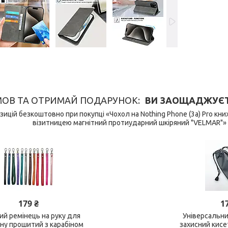
МОВ ТА ОТРИМАЙ ПОДАРУНОК
ВИ ЗАОЩАДЖУЄТЕ 
ицій безкоштовно при покупці «Чохол на Nothing Phone (3a) Pro кн
візитницею магнітний протиударний шкіряний "VELMAR"»
179 ₴
1
ий ремінець на руку для
Універсальн
у прошитий з карабіном
захисний кис