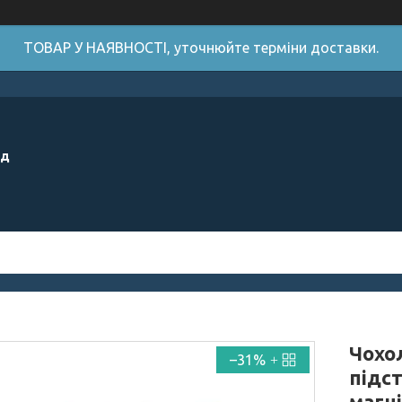
ТОВАР У НАЯВНОСТІ, уточнюйте терміни доставки.
ід
Чохол
–31%
підс
магн