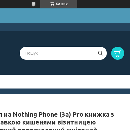
Кошик
 на Nothing Phone (3a) Pro книжка з
тавкою кишенями візитницею
ітний протиударний шкіряний