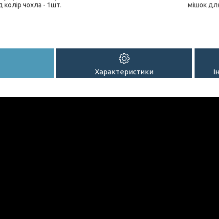
д колір чохла - 1шт.
мішок дл
Характеристики
І