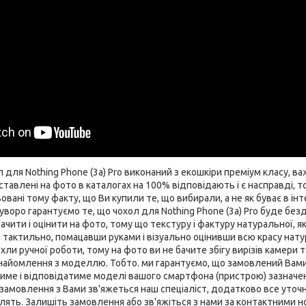
для Nothing Phone (3a) Pro виконаний з екошкіри преміум класу, ва
ставлені на фото в каталогах на 100% відповідають і є насправді, 
вані тому факту, що Ви купили те, що вибирали, а не як буває в інт
воро гарантуємо те, що чохол для Nothing Phone (3a) Pro буде бездог
чити і оцінити на фото, тому що текстуру і фактуру натуральної, як
 тактильно, помацавши руками і візуально оцінивши всю красу нату
и ручної роботи, тому на фото ви не бачите збігу вирізів камери та
айомлення з моделлю. Тобто. ми гарантуємо, що замовлений Вами ч
име і відповідатиме моделі вашого смартфона (пристрою) зазначеної
замовлення з Вами зв'яжеться наш спеціаліст, додатково все уточни
влять. Залишіть замовлення або зв'яжіться з нами за контактними н