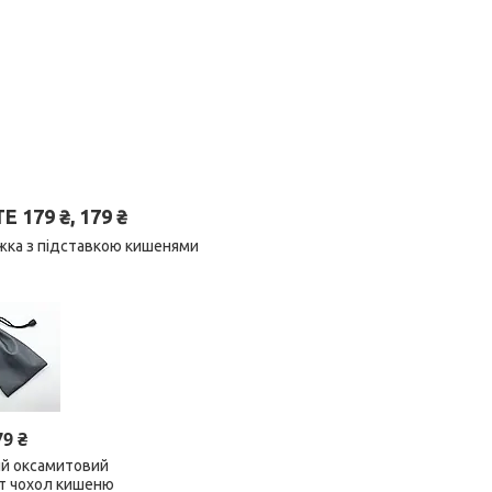
179 ₴, 179 ₴
ижка з підставкою кишенями
79 ₴
ий оксамитовий
ет чохол кишеню