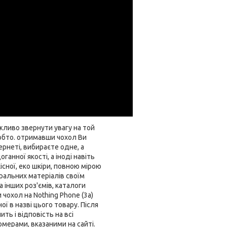
жливо звернути увагу на той
тобто. отримавши чохол Ви
ернеті, вибираєте одне, а
анної якості, а іноді навіть
існої, еко шкіри, повною мірою
ральних матеріалів своїм
 інших роз'ємів, каталоги
охол на Nothing Phone (3a)
 в назві цього товару. Після
ть і відповість на всі
омерами, вказаними на сайті.